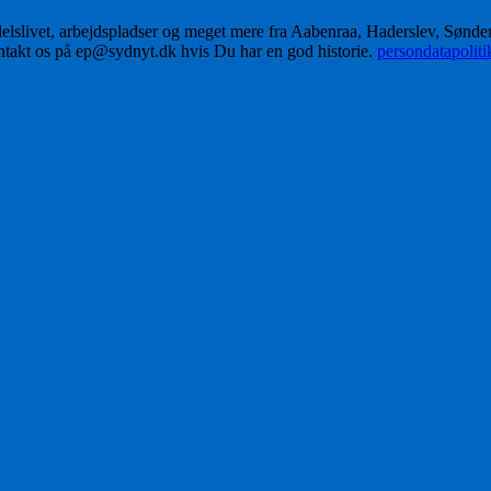
delslivet, arbejdspladser og meget mere fra Aabenraa, Haderslev, Sønd
ontakt os på ep@sydnyt.dk hvis Du har en god historie.
persondatapolit