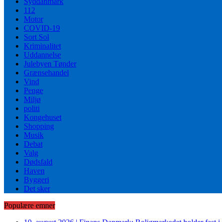
Syddanmark
112
Motor
COVID-19
Sort Sol
Kriminalitet
Uddannelse
Julebyen Tønder
Grænsehandel
Vind
Penge
Miljø
politi
Kongehuset
Shopping
Musik
Debat
Valg
Dødsfald
Haven
Byggeri
Det sker
Populære emner