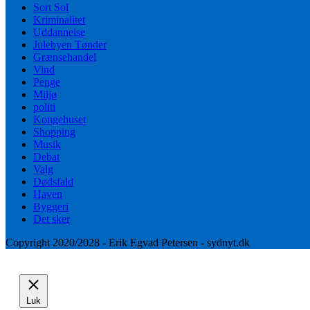
Sort Sol
Kriminalitet
Uddannelse
Julebyen Tønder
Grænsehandel
Vind
Penge
Miljø
politi
Kongehuset
Shopping
Musik
Debat
Valg
Dødsfald
Haven
Byggeri
Det sker
Copyright 2020/2028 - Erik Egvad Petersen - sydnyt.dk
Luk