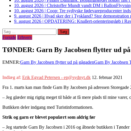
10. august 2026
|
Finans Danmark: Boligmarkedet holder fast i 
10. august 2026
|
Christoffer Mundt vandt DM i BallonFlyvning 
10. august 2026
|
Coop: Tre sydjyske fødevareproducenter indstil
9. august 2026
|
Hvad sker der i Tyskland? Stor demonstrati
9. august 2026
|
OPDATERING: Knallert-orienteringsløb i Ravs
Søg
efter:
Forside
Erhverv
TØNDER: Garn By Jacobsen flytter ud på 
EMNER:
Garn By Jacobsen flytter ud på gågaden
Garn By Jacobsen 
Indlæg af:
Erik Egvad Petersen - ep@sydnyt.dk
12. februar 2021
Fra 1. marts kan man finde Garn By Jacobsen på adressen Storegade 
– Jeg glæder mig rigtig meget til både at få mere plads til mine varer,
Butikken deler indgang med Turistinformationen.
Strik og garn er blevet populært som aldrig før
– Jeg startede Garn By Jacobsen i 2016 og åbnede butikken i Tønder for 