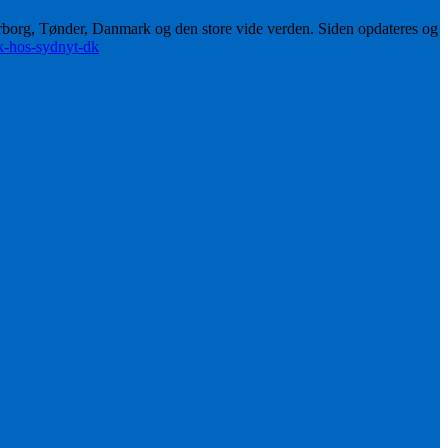
erborg, Tønder, Danmark og den store vide verden. Siden opdateres og
ik-hos-sydnyt-dk