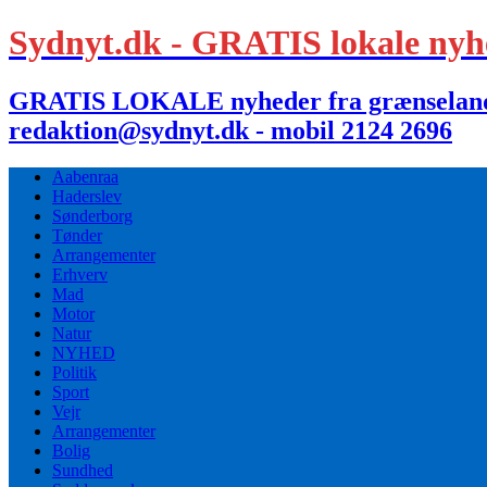
Sydnyt.dk - GRATIS lokale nyh
GRATIS LOKALE nyheder fra grænselandet,
redaktion@sydnyt.dk - mobil 2124 2696
Aabenraa
Haderslev
Sønderborg
Tønder
Arrangementer
Erhverv
Mad
Motor
Natur
NYHED
Politik
Sport
Vejr
Arrangementer
Bolig
Sundhed