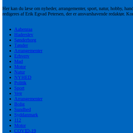
Her kan du læse om nyheder, arrangementer, sport, natur, hobby, han
redigeres af Erik Egvad Petersen, der er ansvarshavende redaktør. K
Aabenraa
Haderslev
Sønderborg
Tønder
Arrangementer
Erhverv
Mad
Motor
Natur
NYHED
Politik
Sport
Vejr
Arrangementer
Bolig
Sundhed
Syddanmark
112
Motor
COVID-19