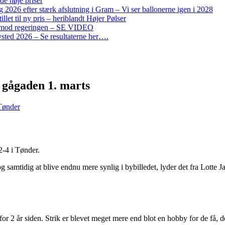
de høje priser
2026 efter stærk afslutning i Gram – Vi ser ballonerne igen i 2028
let til ny pris – heriblandt Højer Pølser
on mod regeringen – SE VIDEO
ted 2026 – Se resultaterne her….
gågaden 1. marts
Tønder
2-4 i Tønder.
 og samtidig at blive endnu mere synlig i bybilledet, lyder det fra Lotte
2 år siden. Strik er blevet meget mere end blot en hobby for de få, det ha