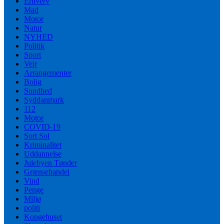
Erhverv
Mad
Motor
Natur
NYHED
Politik
Sport
Vejr
Arrangementer
Bolig
Sundhed
Syddanmark
112
Motor
COVID-19
Sort Sol
Kriminalitet
Uddannelse
Julebyen Tønder
Grænsehandel
Vind
Penge
Miljø
politi
Kongehuset