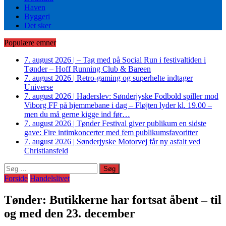
Haven
Byggeri
Det sker
Populære emner
7. august 2026
|
– Tag med på Social Run i festivaltiden i
Tønder – Hoff Running Club & Bareen
7. august 2026
|
Retro-gaming og superhelte indtager
Universe
7. august 2026
|
Haderslev: Sønderjyske Fodbold spiller mod
Viborg FF på hjemmebane i dag – Fløjten lyder kl. 19.00 –
men du må gerne kigge ind før…
7. august 2026
|
Tønder Festival giver publikum en sidste
gave: Fire intimkoncerter med fem publikumsfavoritter
7. august 2026
|
Sønderjyske Motorvej får ny asfalt ved
Christiansfeld
Søg
efter:
Forside
Handelslivet
Tønder: Butikkerne har fortsat åbent – til
og med den 23. december