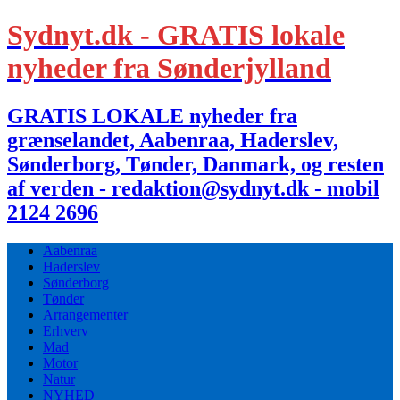
Sydnyt.dk - GRATIS lokale
nyheder fra Sønderjylland
GRATIS LOKALE nyheder fra
grænselandet, Aabenraa, Haderslev,
Sønderborg, Tønder, Danmark, og resten
af verden - redaktion@sydnyt.dk - mobil
2124 2696
Aabenraa
Haderslev
Sønderborg
Tønder
Arrangementer
Erhverv
Mad
Motor
Natur
NYHED