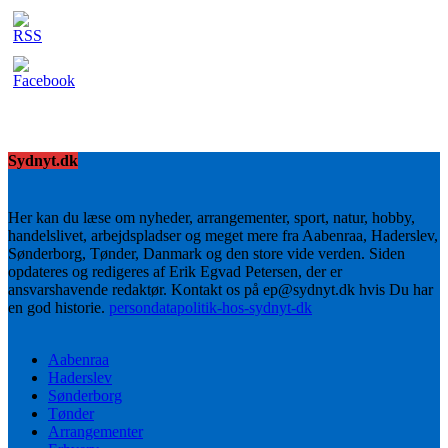
Sydnyt.dk
Her kan du læse om nyheder, arrangementer, sport, natur, hobby,
handelslivet, arbejdspladser og meget mere fra Aabenraa, Haderslev,
Sønderborg, Tønder, Danmark og den store vide verden. Siden
opdateres og redigeres af Erik Egvad Petersen, der er
ansvarshavende redaktør. Kontakt os på ep@sydnyt.dk hvis Du har
en god historie.
persondatapolitik-hos-sydnyt-dk
Aabenraa
Haderslev
Sønderborg
Tønder
Arrangementer