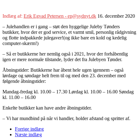
Indlæg af:
Erik Egvad Petersen - ep@sydnyt.dk
16. december 2020
– Julehandlen er i gang – støt den hyggelige Juleby Tønders
butikker, hvor der er god service, et varmt smil, personlig rådgivning
og flotte indpakkede julegaver!(og ikke bare en kold og kedelig
computer-skærm!)
– Så er butikkerne her nemlig også i 2021, hvor der forhåbentlig
igen er mere normale tilstande, lyder det fra Julebyen Tønder.
Åbningstider: Butikkerne har åbent hele ugen igennem – også
lørdage og søndage helt frem til og med den 23. december med
følgende åbningstider:
Mandag-fredag kl. 10.00 – 17.30 Lørdag kl. 10.00 – 16.00 Søndag
kl. 11.00 – 16.00
Enkelte butikker kan have andre åbningstider.
– Vi har mundbind på når vi handler, holder afstand og spritter af.
Forrige indlæg
Næste indlæg