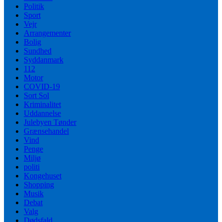
Politik
Sport
Vejr
Arrangementer
Bolig
Sundhed
Syddanmark
112
Motor
COVID-19
Sort Sol
Kriminalitet
Uddannelse
Julebyen Tønder
Grænsehandel
Vind
Penge
Miljø
politi
Kongehuset
Shopping
Musik
Debat
Valg
Dødsfald