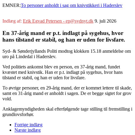
EMNER:
To personer anholdt i sag om knivstikkeri i Haderslev
Indlæg af:
Erik Egvad Petersen - ep@sydnyt.dk
9. juli 2026
En 37-årig mand er p.t. indlagt på sygehus, hvor
hans tilstand er stabil, og han er uden for livsfare.
Syd- & Sønderjyllands Politi modtog klokken 15.18 anmeldelse om
uro på Lindedal i Haderslev.
Ved politiets ankomst blev en person, en 37-årig mand, fundet
kvæstet med knivstik. Han er p.t. indlagt på sygehus, hvor hans
tilstand er stabil, og han er uden for livsfare.
To øvrige personer, en 29-årig mand, der er kommet lettere til skade,
samt en 31-årig mand er anholdt i sagen. De er begge sigtet for grov
vold.
Anklagemyndigheden skal efterfølgende tage stilling til fremstilling i
grundlovsforhør.
Forrige indlæg
Næste indlæg