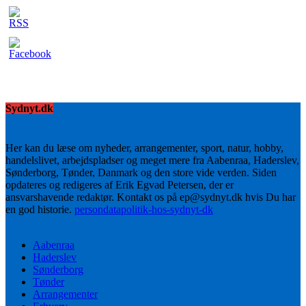
Sydnyt.dk
Her kan du læse om nyheder, arrangementer, sport, natur, hobby,
handelslivet, arbejdspladser og meget mere fra Aabenraa, Haderslev,
Sønderborg, Tønder, Danmark og den store vide verden. Siden
opdateres og redigeres af Erik Egvad Petersen, der er
ansvarshavende redaktør. Kontakt os på ep@sydnyt.dk hvis Du har
en god historie.
persondatapolitik-hos-sydnyt-dk
Aabenraa
Haderslev
Sønderborg
Tønder
Arrangementer