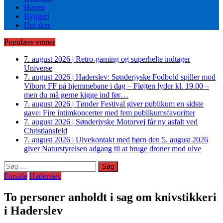
Haven
Byggeri
Det sker
Populære emner
7. august 2026
|
Retro-gaming og superhelte indtager
Universe
7. august 2026
|
Haderslev: Sønderjyske Fodbold spiller mod
Viborg FF på hjemmebane i dag – Fløjten lyder kl. 19.00 –
men du må gerne kigge ind før…
7. august 2026
|
Tønder Festival giver publikum en sidste
gave: Fire intimkoncerter med fem publikumsfavoritter
7. august 2026
|
Sønderjyske Motorvej får ny asfalt ved
Christiansfeld
7. august 2026
|
Ulvekontakt med børn den 5. august 2026
giver Naturstyrelsen adgang til at bruge droner mod ulve
Søg
efter:
Forside
Haderslev
To personer anholdt i sag om knivstikkeri
i Haderslev