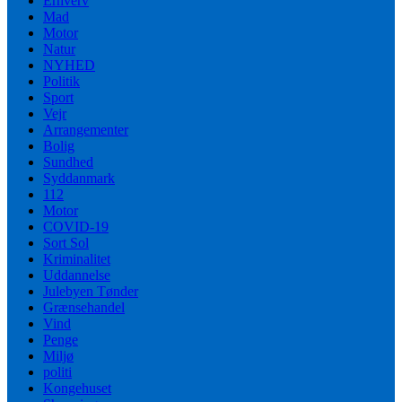
Erhverv
Mad
Motor
Natur
NYHED
Politik
Sport
Vejr
Arrangementer
Bolig
Sundhed
Syddanmark
112
Motor
COVID-19
Sort Sol
Kriminalitet
Uddannelse
Julebyen Tønder
Grænsehandel
Vind
Penge
Miljø
politi
Kongehuset