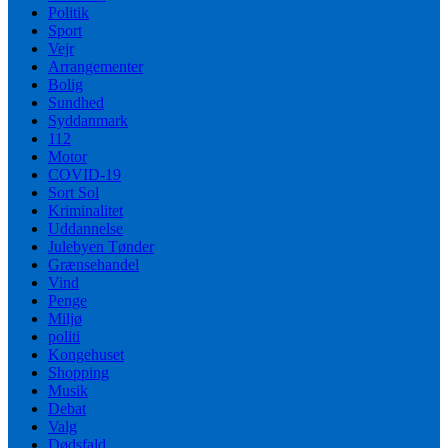
Politik
Sport
Vejr
Arrangementer
Bolig
Sundhed
Syddanmark
112
Motor
COVID-19
Sort Sol
Kriminalitet
Uddannelse
Julebyen Tønder
Grænsehandel
Vind
Penge
Miljø
politi
Kongehuset
Shopping
Musik
Debat
Valg
Dødsfald