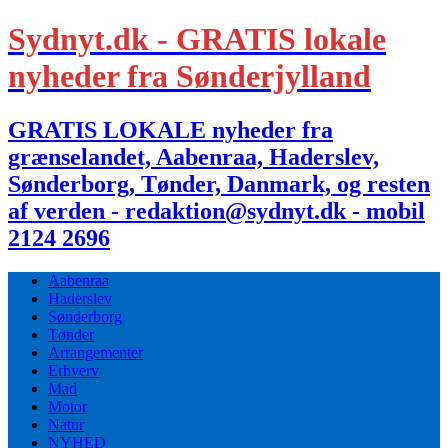
Sydnyt.dk - GRATIS lokale
nyheder fra Sønderjylland
GRATIS LOKALE nyheder fra
grænselandet, Aabenraa, Haderslev,
Sønderborg, Tønder, Danmark, og resten
af verden - redaktion@sydnyt.dk - mobil
2124 2696
Aabenraa
Haderslev
Sønderborg
Tønder
Arrangementer
Erhverv
Mad
Motor
Natur
NYHED