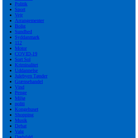
Politik
Sport
Vejr
Arrangementer
Bolig
Sundhed
Syddanmark
112
Motor
COVID-19
Sort Sol
Kriminalitet
Uddannelse
Julebyen Tønder
Grænsehandel
Vind
Penge
Miljø
politi
Kongehuset
Shopping
Musik
Debat
Valg
Dødsfald