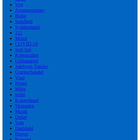
Vejr
Arrangementer
Bolig
Sundhed
Syddanmark
112
Motor
COVID-19
Sort Sol
Kriminalitet
Uddannelse
Julebyen Tønder
Grænsehandel
Vind
Penge
Miljø
politi
Kongehuset
Shopping
Musik
Debat
Valg
Dødsfald
Haven
Byggeri