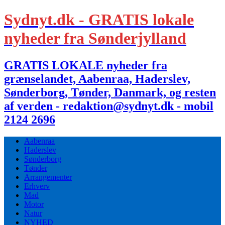
Sydnyt.dk - GRATIS lokale
nyheder fra Sønderjylland
GRATIS LOKALE nyheder fra
grænselandet, Aabenraa, Haderslev,
Sønderborg, Tønder, Danmark, og resten
af verden - redaktion@sydnyt.dk - mobil
2124 2696
Aabenraa
Haderslev
Sønderborg
Tønder
Arrangementer
Erhverv
Mad
Motor
Natur
NYHED