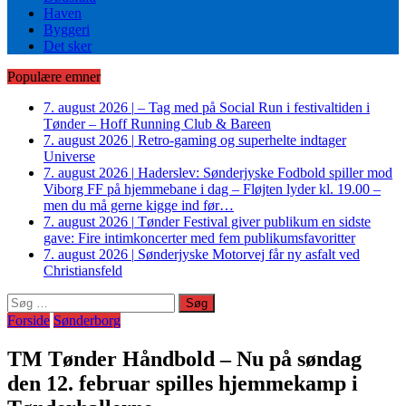
Haven
Byggeri
Det sker
Populære emner
7. august 2026
|
– Tag med på Social Run i festivaltiden i
Tønder – Hoff Running Club & Bareen
7. august 2026
|
Retro-gaming og superhelte indtager
Universe
7. august 2026
|
Haderslev: Sønderjyske Fodbold spiller mod
Viborg FF på hjemmebane i dag – Fløjten lyder kl. 19.00 –
men du må gerne kigge ind før…
7. august 2026
|
Tønder Festival giver publikum en sidste
gave: Fire intimkoncerter med fem publikumsfavoritter
7. august 2026
|
Sønderjyske Motorvej får ny asfalt ved
Christiansfeld
Søg
efter:
Forside
Sønderborg
TM Tønder Håndbold – Nu på søndag
den 12. februar spilles hjemmekamp i