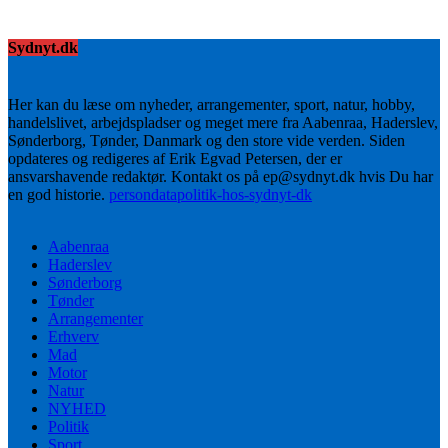
Sydnyt.dk
Her kan du læse om nyheder, arrangementer, sport, natur, hobby,
handelslivet, arbejdspladser og meget mere fra Aabenraa, Haderslev,
Sønderborg, Tønder, Danmark og den store vide verden. Siden
opdateres og redigeres af Erik Egvad Petersen, der er
ansvarshavende redaktør. Kontakt os på ep@sydnyt.dk hvis Du har
en god historie.
persondatapolitik-hos-sydnyt-dk
Aabenraa
Haderslev
Sønderborg
Tønder
Arrangementer
Erhverv
Mad
Motor
Natur
NYHED
Politik
Sport