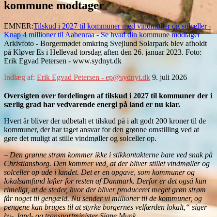
kommune modtager
EMNER:
Tilskud i 2027 til kommuner med vindmøller og solceller -
Knap 4 millioner til Aabenraa - Se hvad din kommune modtager
Arkivfoto - Borgermødet omkring Svejlund Solarpark blev afholdt
på Kløver Es i Hellevad torsdag aften den 26. januar 2023. Foto:
Erik Egvad Petersen - www.sydnyt.dk
Indlæg af:
Erik Egvad Petersen - ep@sydnyt.dk
9. juli 2026
Oversigten over fordelingen af tilskud i 2027 til kommuner der i
særlig grad har vedvarende energi på land er nu klar.
Hvert år bliver der udbetalt et tilskud på i alt godt 200 kroner til de
kommuner, der har taget ansvar for den grønne omstilling ved at
gøre det muligt at stille vindmøller og solceller op.
– Den grønne strøm kommer ikke i stikkontakterne bare ved snak på
Christiansborg. Den kommer ved, at der bliver stillet vindmøller og
solceller op ude i landet. Det er en opgave, som kommuner og
lokalsamfund løfter for resten af Danmark. Derfor er det også kun
rimeligt, at de steder, hvor der bliver produceret meget grøn strøm
får noget til gengæld. Nu sender vi millioner til de kommuner, og
pengene kan bruges til at styrke borgernes velfærden lokalt,“ siger
by-, land- og transportminister Signe Munk.