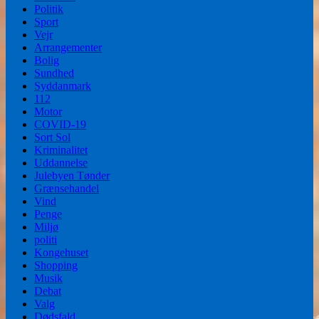
Politik
Sport
Vejr
Arrangementer
Bolig
Sundhed
Syddanmark
112
Motor
COVID-19
Sort Sol
Kriminalitet
Uddannelse
Julebyen Tønder
Grænsehandel
Vind
Penge
Miljø
politi
Kongehuset
Shopping
Musik
Debat
Valg
Dødsfald