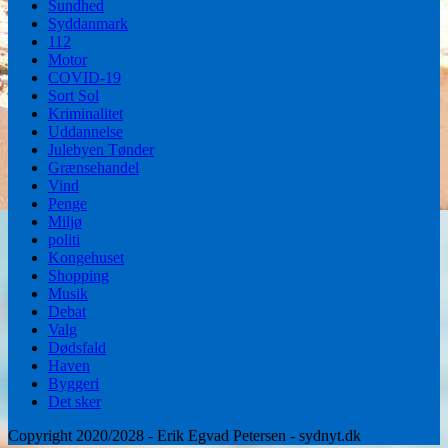
Sundhed
Syddanmark
112
Motor
COVID-19
Sort Sol
Kriminalitet
Uddannelse
Julebyen Tønder
Grænsehandel
Vind
Penge
Miljø
politi
Kongehuset
Shopping
Musik
Debat
Valg
Dødsfald
Haven
Byggeri
Det sker
Copyright 2020/2028 - Erik Egvad Petersen - sydnyt.dk