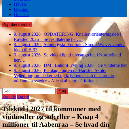
Haven
Byggeri
Det sker
Populære emner
9. august 2026
|
OPDATERING: Knallert-orienteringsløb i
Ravsted 2026 – Se resultaterne her….
9. august 2026
|
Sønderjyske Fodbold: Simon Wæver vender
hjem til B.93
9. august 2026
|
Se videoklip af ulveangrebet i Nordjylland
her….
9. august 2026
|
DM i BallonFlyvning 2026 – Se vinderne her
9. august 2026
|
Planlagt angreb på Hadsten Skole:
Vejledning om sikkerhed og kriseberedskab til skoler og
uddannelsessteder – Alle skal være på forkant
Søg
efter:
Forside
Energi
Tilskud i 2027 til kommuner med
vindmøller og solceller – Knap 4
millioner til Aabenraa – Se hvad din