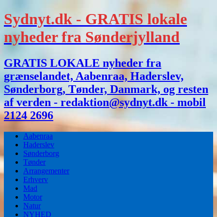
Sydnyt.dk - GRATIS lokale
nyheder fra Sønderjylland
GRATIS LOKALE nyheder fra
grænselandet, Aabenraa, Haderslev,
Sønderborg, Tønder, Danmark, og resten
af verden - redaktion@sydnyt.dk - mobil
2124 2696
Aabenraa
Haderslev
Sønderborg
Tønder
Arrangementer
Erhverv
Mad
Motor
Natur
NYHED