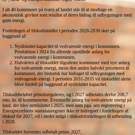
I alt 40 kommuner på tværs af landet står til at modtage en
økonomisk gevinst som resultat af deres bidrag til udbygningen med
grøn energi.
Fordelingen af tilskudsmidler i perioden 2026-2030 sker på
baggrund af:
Nytilsluttet kapacitet til vedvarende energi i kommunen.
Produktion i 2024 fra allerede opstillede anlæg for
vedvarende energi i kommunen.
Halvdelen af tilskuddet tilgodeser kommuner med nye anlæg
for vedvarende energi, mens den anden halvdel prioriteres til
kommuner, der historisk har bidraget til udbygningen med
vedvagende energi. I perioden 2031-2035 vil tilskuddet alene
blive fordelt på baggrund af nytilsluttet kapacitet.
Tilskudsbeløbet pristalsreguleres, og i 2027 udbetales derfor 208,7
mio. kr. til kommunerne. Eventuelle anlæg for vedvarende energi på
land, der blev nettilsluttet i 2025, men som pga. sen registrering i
Energistyrelsens stamdataregister ikke er indregnet i fordelingen af
tilskud for 2027, vil i stedet indgå i tilskudsfordelingen til udbetaling
i 2028.
Tilskuddet forventes udbetalt primo 2027.