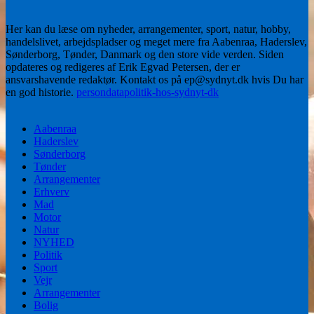
Her kan du læse om nyheder, arrangementer, sport, natur, hobby,
handelslivet, arbejdspladser og meget mere fra Aabenraa, Haderslev,
Sønderborg, Tønder, Danmark og den store vide verden. Siden
opdateres og redigeres af Erik Egvad Petersen, der er
ansvarshavende redaktør. Kontakt os på ep@sydnyt.dk hvis Du har
en god historie.
persondatapolitik-hos-sydnyt-dk
Aabenraa
Haderslev
Sønderborg
Tønder
Arrangementer
Erhverv
Mad
Motor
Natur
NYHED
Politik
Sport
Vejr
Arrangementer
Bolig