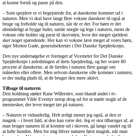
at kunne forstå og passe på den.
– Som spejdere er vi begejstrede for, at danskerne kommer ud i
naturen. Men vi skal have langt flere voksne danskere til også at
bruge og forholde sig til naturen, når de er der. For børn er det
almindeligt at bygge huler, samle snegle og lege i naturen, mens de
voksne ofte holder sig pænt til skovstien, hvor der meget sjældent
sker noget spændende. Her kan vi voksne lære meget af vores børn,
siger Morten Gade, generalsekretær i Det Danske Spejderkorps.
Den nye undersøgelse er foretaget af Voxmeter for Det Danske
Spejderkorps i anledningen af årets Spejderdag, og her svarer 80
procent af danskerne, at de færdes i naturen flere gange om
måneden eller oftere. Men selvom danskerne ofte kommer i naturen,
er der stadig plads til, at de bruger den mere aktivt.
Tilbage til naturen
Den holdning støtter Rane Willerslev, som blandt andet i tv-
programmet Vilde Eventyr netop drog ud for at møde nogle af de
mennesker, der lever meget tæt på naturen.
– Naturen er vidunderlig. Helt ærligt mener jeg også, at den er
magisk – i hvert fald, at den kan være det. Jeg er stor tilhænger af, at
man bruger naturen til at komme ud i skoven, gå langs vandet og til
at lufte hunden. Men for mig bliver naturen først magisk, når man