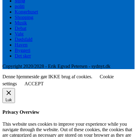
Miljø
politi
Kongehuset
Shopping
Musik
Debat
Valg
Dødsfald
Haven
Byggeri
Det sker
Copyright 2020/2028 - Erik Egvad Petersen - sydnyt.dk
Denne hjemmeside gør IKKE brug af cookies.
Cookie
settings
ACCEPT
Luk
Privacy Overview
This website uses cookies to improve your experience while you
navigate through the website. Out of these cookies, the cookies that
are categorized as necessary are stored on your browser as they are