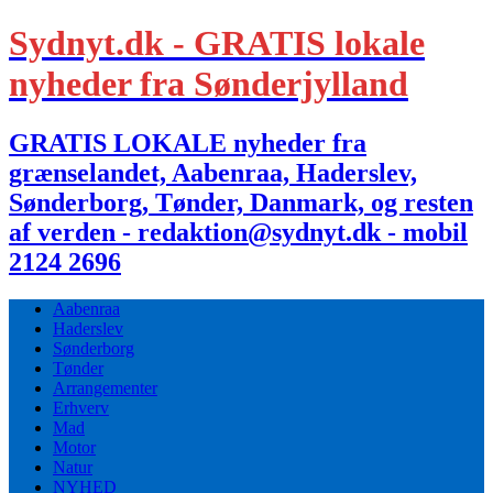
Sydnyt.dk - GRATIS lokale
nyheder fra Sønderjylland
GRATIS LOKALE nyheder fra
grænselandet, Aabenraa, Haderslev,
Sønderborg, Tønder, Danmark, og resten
af verden - redaktion@sydnyt.dk - mobil
2124 2696
Aabenraa
Haderslev
Sønderborg
Tønder
Arrangementer
Erhverv
Mad
Motor
Natur
NYHED