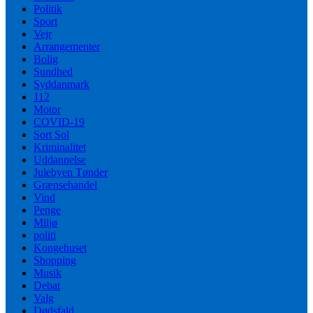
Politik
Sport
Vejr
Arrangementer
Bolig
Sundhed
Syddanmark
112
Motor
COVID-19
Sort Sol
Kriminalitet
Uddannelse
Julebyen Tønder
Grænsehandel
Vind
Penge
Miljø
politi
Kongehuset
Shopping
Musik
Debat
Valg
Dødsfald