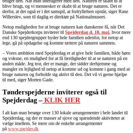
bruger den. Når man interagerer med den. Naturen er skabt til at
blive brugt, og vi mennesker er skabt til at bruge naturen. Det er
derfor, at det også er i det samspil, at fortryllelsen opstår, siger Rane
Willerslev, som til daglig er direktør på Nationalmuseet.
Netop muligheden for at bruge naturen kan danskerne få, når Det
Danske Spejderkorps inviterer til
Spejderdag d. 10. maj
, hvor mere
end 130 spejdergrupper byder hele familien udenfor, for netop at
lege, gå på opdagelse og komme tættere på naturen sammen.
– Vores ambition med Spejderdag er at give hele familien, både børn
og voksne, en mulighed for at få færdigheder til at se naturen på en
anden måde. Jeg tror, der er mange, der sidder derhjemme og
mangler en lejlighed til netop at komme ud og komme i gang med at
bruge naturen og forholde sig aktivt til den. Det vil vi gerne hjælpe
til med, siger Morten Gade.
Tønderspejderne inviterer også til
Spejderdag –
KLIK HER
I alt kan man besøge over 130 lokale arrangementer i hele landet til
Spejderdag, og der er masser af sjove og spændende aktiviteter at
vælge imellem. Se mere om de enkelte arrangementer
på
www.spejder.dk