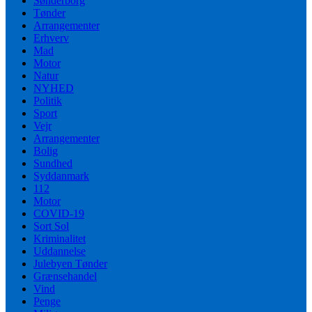
Sønderborg
Tønder
Arrangementer
Erhverv
Mad
Motor
Natur
NYHED
Politik
Sport
Vejr
Arrangementer
Bolig
Sundhed
Syddanmark
112
Motor
COVID-19
Sort Sol
Kriminalitet
Uddannelse
Julebyen Tønder
Grænsehandel
Vind
Penge