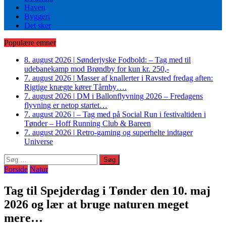
Haven
Byggeri
Det sker
Populære emner
8. august 2026
|
Sønderjyske Fodbold: – Tag med til
udebanekamp mod Brøndby for kun kr. 250,-
7. august 2026
|
Masser af knallerter i Ravsted fredag aften:
Rigtige knægte kører Tårnby….
7. august 2026
|
DM i Ballonflyvning 2026 – Fredagens
flyvning er netop startet…
7. august 2026
|
– Tag med på Social Run i festivaltiden i
Tønder – Hoff Running Club & Bareen
7. august 2026
|
Retro-gaming og superhelte indtager
Universe
Søg
efter:
Forside
Natur
Tag til Spejderdag i Tønder den 10. maj
2026 og lær at bruge naturen meget
mere…