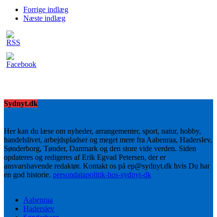
Forrige indlæg
Næste indlæg
Sydnyt.dk
Her kan du læse om nyheder, arrangementer, sport, natur, hobby,
handelslivet, arbejdspladser og meget mere fra Aabenraa, Haderslev,
Sønderborg, Tønder, Danmark og den store vide verden. Siden
opdateres og redigeres af Erik Egvad Petersen, der er
ansvarshavende redaktør. Kontakt os på ep@sydnyt.dk hvis Du har
en god historie.
persondatapolitik-hos-sydnyt-dk
Aabenraa
Haderslev