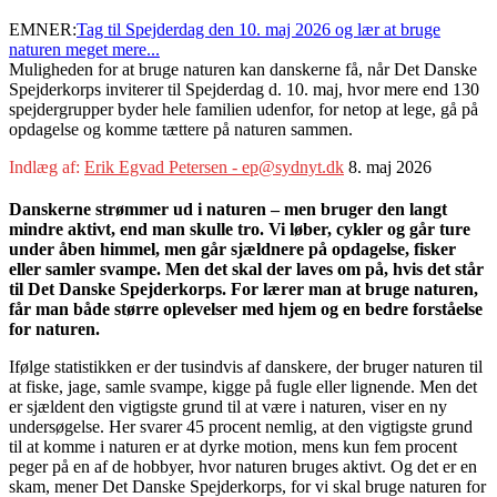
EMNER:
Tag til Spejderdag den 10. maj 2026 og lær at bruge
naturen meget mere...
Muligheden for at bruge naturen kan danskerne få, når Det Danske
Spejderkorps inviterer til Spejderdag d. 10. maj, hvor mere end 130
spejdergrupper byder hele familien udenfor, for netop at lege, gå på
opdagelse og komme tættere på naturen sammen.
Indlæg af:
Erik Egvad Petersen - ep@sydnyt.dk
8. maj 2026
Danskerne strømmer ud i naturen – men bruger den langt
mindre aktivt, end man skulle tro. Vi løber, cykler og går ture
under åben himmel, men går sjældnere på opdagelse, fisker
eller samler svampe. Men det skal der laves om på, hvis det står
til Det Danske Spejderkorps. For lærer man at bruge naturen,
får man både større oplevelser med hjem og en bedre forståelse
for naturen.
Ifølge statistikken er der tusindvis af danskere, der bruger naturen til
at fiske, jage, samle svampe, kigge på fugle eller lignende. Men det
er sjældent den vigtigste grund til at være i naturen, viser en ny
undersøgelse. Her svarer 45 procent nemlig, at den vigtigste grund
til at komme i naturen er at dyrke motion, mens kun fem procent
peger på en af de hobbyer, hvor naturen bruges aktivt. Og det er en
skam, mener Det Danske Spejderkorps, for vi skal bruge naturen for