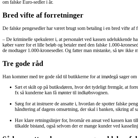
om falske Euro-sedler i år.
Bred vifte af forretninger
De falske pengesedler har været brugt som betaling i en bred vifte af f
– De kriminelle spekulerer i, at personalet ved kassen udelukkende ha
køber varer for et lille beløb og betaler med den falske 1.000-krones
de modtager 1.000-kronesedler. Og fatter man mistanke, så tøv ikke med
Tre gode råd
Han kommer med tre gode råd til butikkerne for at imødegå sager om 
Sæt et skilt op på butiksdøren, hvor det tydeligt fremgår, at fo
fx så kunderne kan få mønter til indkøbsvognen.
Sørg for at instruere de ansatte i, hvordan de spotter falske p
håndtering af dagens omsætning, der skal i banken, sikring af s
Hav klare retningslinjer for, hvornår en ansat ved kassen kan til
tilkalde bistand, også selvom der er mange kunder ved kasselinje