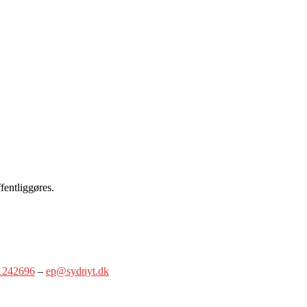
fentliggøres.
1242696
–
ep@sydnyt.dk