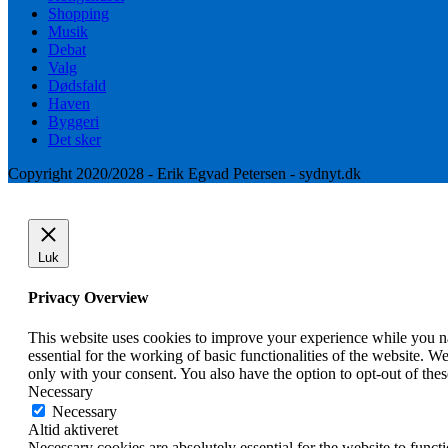
Shopping
Musik
Debat
Valg
Dødsfald
Haven
Byggeri
Det sker
Copyright 2020/2028 - Erik Egvad Petersen - sydnyt.dk
Luk
Privacy Overview
This website uses cookies to improve your experience while you nav
essential for the working of basic functionalities of the website. 
only with your consent. You also have the option to opt-out of th
Necessary
Necessary
Altid aktiveret
Necessary cookies are absolutely essential for the website to funct