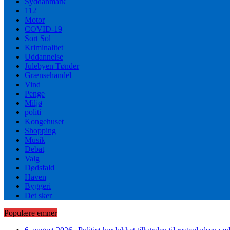
Syddanmark
112
Motor
COVID-19
Sort Sol
Kriminalitet
Uddannelse
Julebyen Tønder
Grænsehandel
Vind
Penge
Miljø
politi
Kongehuset
Shopping
Musik
Debat
Valg
Dødsfald
Haven
Byggeri
Det sker
Populære emner