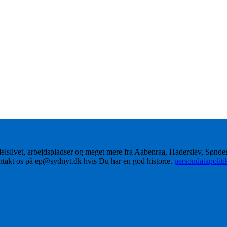
delslivet, arbejdspladser og meget mere fra Aabenraa, Haderslev, Sønd
ontakt os på ep@sydnyt.dk hvis Du har en god historie.
persondatapolit