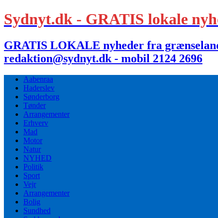
Sydnyt.dk - GRATIS lokale nyh
GRATIS LOKALE nyheder fra grænselandet,
redaktion@sydnyt.dk - mobil 2124 2696
Aabenraa
Haderslev
Sønderborg
Tønder
Arrangementer
Erhverv
Mad
Motor
Natur
NYHED
Politik
Sport
Vejr
Arrangementer
Bolig
Sundhed