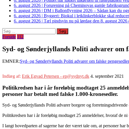
6. august 2026
|
Politiet har lukket tilkørslen til rastepladsen
6. august 2026
|
Forurening på Cheminovas gamle fabriksgrund 
6. august 2026
|
DM i Ballonflyvning 2026 – Sådan kan du også s
6. august 2026
|
Byggeri: Biokul i letklinkerblokke skal reduce
6. august 2026
|
Tæl pindsvin nu på lørdag den 8. august 2026 o
Søg
efter:
Forside
112
Syd- og Sønderjyllands Politi advarer om f
EMNER:
Syd- og Sønderjyllands Politi advarer om falske pengesedle
Indlæg af:
Erik Egvad Petersen - ep@sydnyt.dk
4. september 2021
Politikredsen har i år foreløbig modtaget 25 anmeldels
personer har betalt med falske 1.000-kronesedler.
Syd- og Sønderjyllands Politi advarer borgere og forretningsdrivende o
Politikredsen har i år foreløbig modtaget 25 anmeldelser, hvoraf de ni
I langt hovedparten af sagerne har der været tale om, at personer har 