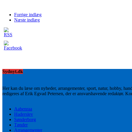
Forrige indlæg
Næste indlæg
Sydnyt.dk
Her kan du læse om nyheder, arrangementer, sport, natur, hobby, han
redigeres af Erik Egvad Petersen, der er ansvarshavende redaktør. K
Aabenraa
Haderslev
Sønderborg
Tønder
Arrangementer