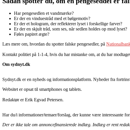
Sådan spotter du, om en pengeseddel er fal
Har pengesedlen et vandmærke?
Er der en vinduestråd med et bølgemotiv?
Er der et hologram, der reflekterer lyset i forskellige farver?
Er der en skjult tråd, som ses, når sedlen holdes op mod lyset?
Føles papiret ægte?
Læs mere om, hvordan du spotter falske pengesedler, på
Nationalban
Kontakt politiet på 1-1-4, hvis du har mistanke om, at du har modtage
Om sydnyt.dk
Sydnyt.dk er en nyheds og informationsplatform. Nyheder fra fortrin
Websitet er opsat til smartphones og tablets.
Redaktør er Erik Egvad Petersen.
Har du/i informationer/temaer/forslag, der kunne være interessante for
Der er ikke tale om annoncefinansierede indlæg. Indlæg er rent redakt