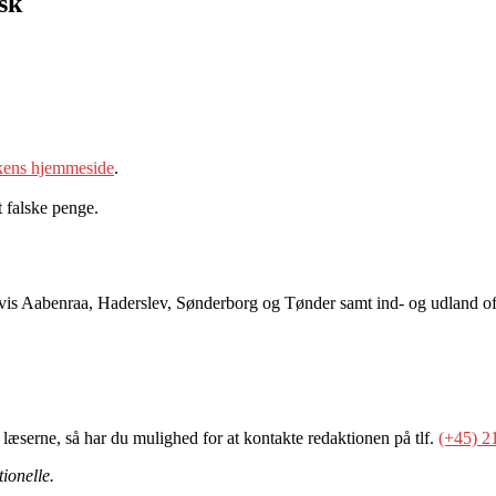
sk
kens hjemmeside
.
t falske penge.
svis Aabenraa, Haderslev, Sønderborg og Tønder samt ind- og udland of
 læserne, så har du mulighed for at kontakte redaktionen på tlf.
(+45) 2
ionelle.