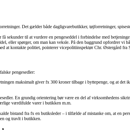
orretninger. Det gælder både dagligvarebutikker, tøjforretninger, spises
r få sekunder til at vurdere en pengeseddel i forbindelse med betjenin
eddel, eller spørger, om man kan veksle. På den baggrund opfordrer vi b
 at kontakte politiet, pointerer vicepolitiinspektør Chr. Østergård fra
falske pengesedler:
rretningen maksimalt giver fx 300 kroner tilbage i byttepenge, og at det
engesedler. En grundig orientering bør være en del af virksomhedens sikr
ærlige værdifulde varer i butikken m.m.
kalde bistand fra fx en butiksleder – i tilfælde af mistanke om, at en pe
n og travlt i butikken.