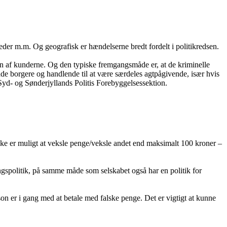
teder m.m. Og geografisk er hændelserne bredt fordelt i politikredsen.
gen af kunderne. Og den typiske fremgangsmåde er, at de kriminelle
åde borgere og handlende til at være særdeles agtpågivende, især hvis
 Syd- og Sønderjyllands Politis Forebyggelsessektion.
 ikke er muligt at veksle penge/veksle andet end maksimalt 100 kroner –
ingspolitik, på samme måde som selskabet også har en politik for
rson er i gang med at betale med falske penge. Det er vigtigt at kunne