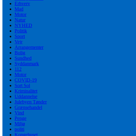
Erhverv
Mad
Motor
Natur
NYHED
Politik
Sport
Vejr
Arrangementer
Bolig
Sundhed
Syddanmark
112
Motor
COVID-19
Sort Sol
Kriminalitet
Uddannelse
Julebyen Tønder
Grænsehandel
Vind
Penge
Miljø
politi
Kongehuset