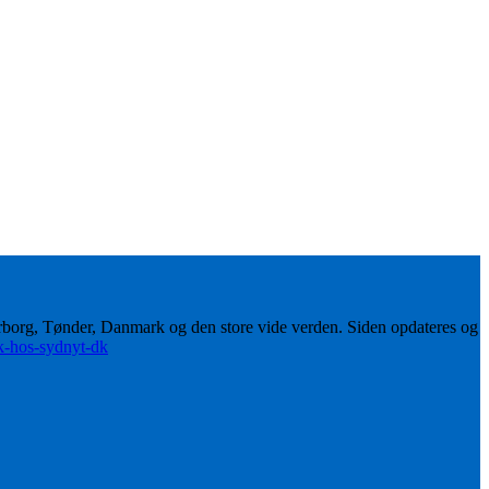
erborg, Tønder, Danmark og den store vide verden. Siden opdateres og
ik-hos-sydnyt-dk