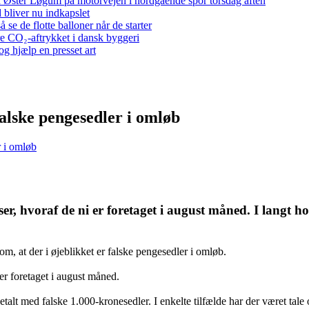
 ved Øster Løgum på motorvejen i nordgående spor torsdag aften
bliver nu indkapslet
e de flotte balloner når de starter
re CO₂-aftrykket i dansk byggeri
g hjælp en presset art
alske pengesedler i omløb
r i omløb
er, hvoraf de ni er foretaget i august måned. I langt h
m, at der i øjeblikket er falske pengesedler i omløb.
 er foretaget i august måned.
betalt med falske 1.000-kronesedler. I enkelte tilfælde har der været tal