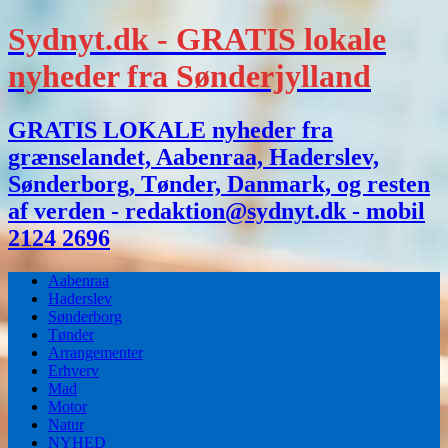
Sydnyt.dk - GRATIS lokale
nyheder fra Sønderjylland
GRATIS LOKALE nyheder fra
grænselandet, Aabenraa, Haderslev,
Sønderborg, Tønder, Danmark, og resten
af verden - redaktion@sydnyt.dk - mobil
2124 2696
Aabenraa
Haderslev
Sønderborg
Tønder
Arrangementer
Erhverv
Mad
Motor
Natur
NYHED