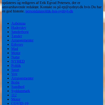
opdateres og redigeres af Erik Egvad Petersen, der er
ansvarshavende redaktør. Kontakt os på ep@sydnyt.dk hvis Du har
en god historie.
persondatapolitik-hos-sydnyt-dk
Aabenraa
Haderslev
Sønderborg
Tønder
Arrangementer
Erhverv
Mad
Motor
Natur
NYHED
Politik
Sport
Vejr
Arrangementer
Bolig
Sundhed
Syddanmark
112
Motor
COVID-19