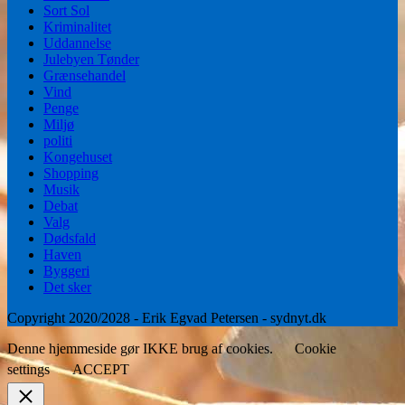
Sort Sol
Kriminalitet
Uddannelse
Julebyen Tønder
Grænsehandel
Vind
Penge
Miljø
politi
Kongehuset
Shopping
Musik
Debat
Valg
Dødsfald
Haven
Byggeri
Det sker
Copyright 2020/2028 - Erik Egvad Petersen - sydnyt.dk
Denne hjemmeside gør IKKE brug af cookies.
Cookie
settings
ACCEPT