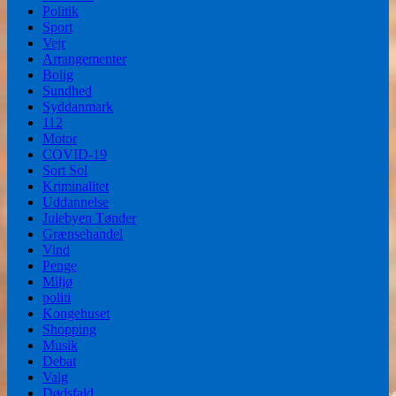
Politik
Sport
Vejr
Arrangementer
Bolig
Sundhed
Syddanmark
112
Motor
COVID-19
Sort Sol
Kriminalitet
Uddannelse
Julebyen Tønder
Grænsehandel
Vind
Penge
Miljø
politi
Kongehuset
Shopping
Musik
Debat
Valg
Dødsfald