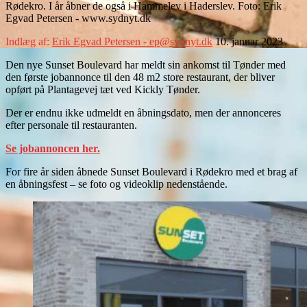
Rødekro. I år åbner de også i Hammelev i Haderslev. Foto: Erik
Egvad Petersen - www.sydnyt.dk
Indlæg af:
Erik Egvad Petersen - ep@sydnyt.dk
10. januar 2023
Den nye Sunset Boulevard har meldt sin ankomst til Tønder med
den første jobannonce til den 48 m2 store restaurant, der bliver
opført på Plantagevej tæt ved Kickly Tønder.
Der er endnu ikke udmeldt en åbningsdato, men der annonceres
efter personale til restauranten.
Se jobannoncen her.
For fire år siden åbnede Sunset Boulevard i Rødekro med et brag af
en åbningsfest – se foto og videoklip nedenstående.