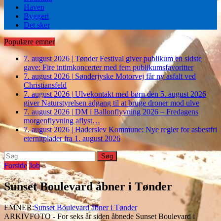
Haven
Byggeri
Det sker
Populære emner
7. august 2026
|
Tønder Festival giver publikum en sidste
gave: Fire intimkoncerter med fem publikumsfavoritter
7. august 2026
|
Sønderjyske Motorvej får ny asfalt ved
Christiansfeld
7. august 2026
|
Ulvekontakt med børn den 5. august 2026
giver Naturstyrelsen adgang til at bruge droner mod ulve
7. august 2026
|
DM i Ballonflyvning 2026 – Fredagens
morgenflyvning aflyst…
7. august 2026
|
Haderslev Kommune: Nye regler for asbestfri
eternitplader fra 1. august 2026
Søg
efter:
Forside
Job
Sunset Boulevard åbner i Tønder
EMNER:
Sunset Boulevard åbner i Tønder
ARKIVFOTO - For seks år siden åbnede Sunset Boulevard i