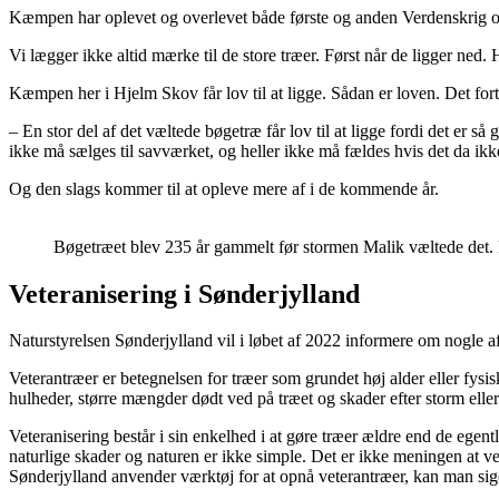
Kæmpen har oplevet og overlevet både første og anden Verdenskrig o
Vi lægger ikke altid mærke til de store træer. Først når de ligger ned. 
Kæmpen her i Hjelm Skov får lov til at ligge. Sådan er loven. Det fo
– En stor del af det væltede bøgetræ får lov til at ligge fordi det er 
ikke må sælges til savværket, og heller ikke må fældes hvis det da ikke
Og den slags kommer til at opleve mere af i de kommende år.
Bøgetræet blev 235 år gammelt før stormen Malik væltede det
Veteranisering i Sønderjylland
Naturstyrelsen Sønderjylland vil i løbet af 2022 informere om nogle a
Veterantræer er betegnelsen for træer som grundet høj alder eller fysi
hulheder, større mængder dødt ved på træet og skader efter storm elle
Veteranisering består i sin enkelhed i at gøre træer ældre end de egent
naturlige skader og naturen er ikke simple. Det er ikke meningen at vet
Sønderjylland anvender værktøj for at opnå veterantræer, kan man sige 