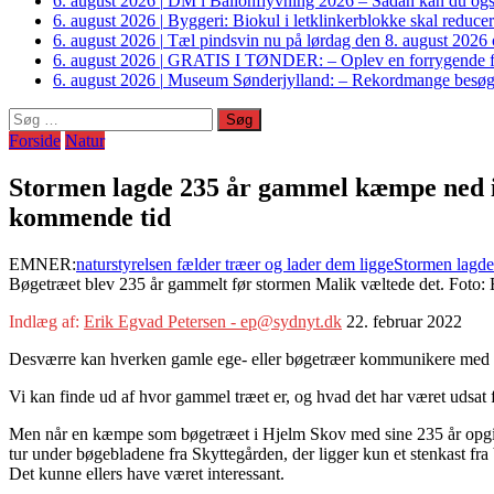
6. august 2026
|
DM i Ballonflyvning 2026 – Sådan kan du også s
6. august 2026
|
Byggeri: Biokul i letklinkerblokke skal reduce
6. august 2026
|
Tæl pindsvin nu på lørdag den 8. august 2026 o
6. august 2026
|
GRATIS I TØNDER: – Oplev en forrygende fo
6. august 2026
|
Museum Sønderjylland: – Rekordmange besøgte G
Søg
efter:
Forside
Natur
Stormen lagde 235 år gammel kæmpe ned i 
kommende tid
EMNER:
naturstyrelsen fælder træer og lader dem ligge
Stormen lagde
Bøgetræet blev 235 år gammelt før stormen Malik væltede det. Foto:
Indlæg af:
Erik Egvad Petersen - ep@sydnyt.dk
22. februar 2022
Desværre kan hverken gamle ege- eller bøgetræer kommunikere med 
Vi kan finde ud af hvor gammel træet er, og hvad det har været udsat 
Men når en kæmpe som bøgetræet i Hjelm Skov med sine 235 år opgiver
tur under bøgebladene fra Skyttegården, der ligger kun et stenkast fra
Det kunne ellers have været interessant.