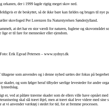
g orkanen, der i 1999 lagde rigtig meget skov ned.
Heldigvis er de beskyttet, så de ikke bare kan fældes og bruges til nye p
rtæller skovfoged Per Lorenzen fra Naturstyrelsen Sønderjylland.
så gammelt, at det har en stor værdi for naturen, fuglene og skovområdet s
 lige er til fare for mennesker eller ejendom.
. Foto: Erik Egvad Petersen – www.sydnyt.dk
f tiltagene som anvendes og i denne nyhed sættes der fokus på begrebet
ske skader, og som følger heraf tilbyder særlige levesteder for andre o
r lynnedslag.
ligt er, ved at påføre træerne skader som de ellers ville have opnået me
eranisering skal slå træet ihjel, men at træet skal leve videre med sine
at vi anvender værktøj i stedet for tid, for at fremme processen.