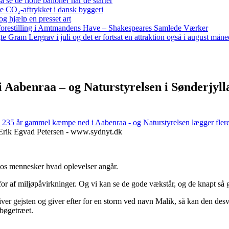
e de flotte balloner når de starter
re CO₂-aftrykket i dansk byggeri
g hjælp en presset art
restilling i Amtmandens Have – Shakespeares Samlede Værker
ram Lergrav i juli og det er fortsat en attraktion også i august måne
Aabenraa – og Naturstyrelsen i Sønderjylla
 235 år gammel kæmpe ned i Aabenraa - og Naturstyrelsen lægger fler
 Erik Egvad Petersen - www.sydnyt.dk
os mennesker hvad oplevelser angår.
for af miljøpåvirkninger. Og vi kan se de gode vækstår, og de knapt så 
 gejsten og giver efter for en storm ved navn Malik, så kan den desv
 bøgetræet.