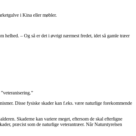
arketgulve i Kina eller møbler.
om helhed. – Og så er det i øvrigt nærmest fredet, idet så gamle træer
 ”veteranisering.”
rganismer. Disse fysiske skader kan f.eks. være naturlige forekommende
d alderen. Skaderne kan variere meget, eftersom de skal efterligne
 skader, præcist som de naturlige veterantræer. Når Naturstyrelsen