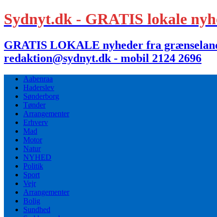
Sydnyt.dk - GRATIS lokale nyh
GRATIS LOKALE nyheder fra grænselandet,
redaktion@sydnyt.dk - mobil 2124 2696
Aabenraa
Haderslev
Sønderborg
Tønder
Arrangementer
Erhverv
Mad
Motor
Natur
NYHED
Politik
Sport
Vejr
Arrangementer
Bolig
Sundhed