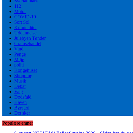
Syddanmark
112
Motor
COVID-19
Sort Sol
Kriminalitet
Uddannelse
Julebyen Tønder
Grænsehandel
Vind
Penge
Miljø
politi
Kongehuset
Shopping
Musik
Debat
Valg
Dødsfald
Haven
Byggeri
Det sker
Populære emner