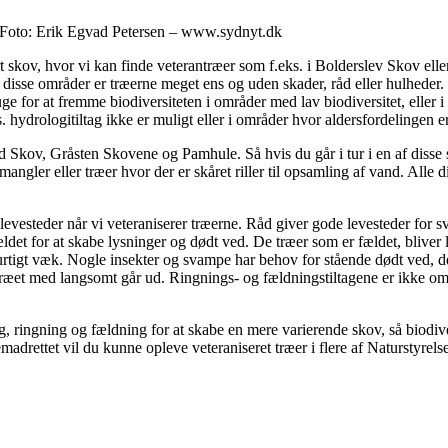
. Foto: Erik Egvad Petersen – www.sydnyt.dk
skov, hvor vi kan finde veterantræer som f.eks. i Bolderslev Skov el
I disse områder er træerne meget ens og uden skader, råd eller hulheder
ge for at fremme biodiversiteten i områder med lav biodiversitet, eller i
 hydrologitiltag ikke er muligt eller i områder hvor aldersfordelingen er
d Skov, Gråsten Skovene og Pamhule. Så hvis du går i tur i en af disse s
gler eller træer hvor der er skåret riller til opsamling af vand. Alle di
levesteder når vi veteraniserer træerne. Råd giver gode levesteder for 
 fældet for at skabe lysninger og dødt ved. De træer som er fældet, bliv
urtigt væk. Nogle insekter og svampe har behov for stående dødt ved, de
ræet med langsomt går ud. Ringnings- og fældningstiltagene er ikke omfa
ng, ringning og fældning for at skabe en mere varierende skov, så biodiv
madrettet vil du kunne opleve veteraniseret træer i flere af Naturstyrel