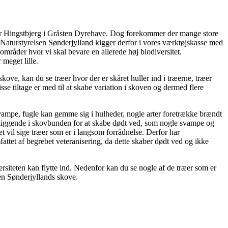
ler Hingstbjerg i Gråsten Dyrehave. Dog forekommer der mange store
. Naturstyrelsen Sønderjylland kigger derfor i vores værktøjskasse med
 områder hvor vi skal bevare en allerede høj biodiversitet.
 meget lille.
kove, kan du se træer hvor der er skåret huller ind i træerne, træer
sse tiltage er med til at skabe variation i skoven og dermed flere
svampe, fugle kan gemme sig i hulheder, nogle arter foretrække brændt
er liggende i skovbunden for at skabe dødt ved, som nogle svampe og
t vil sige træer som er i langsom forrådnelse. Derfor har
ttet af begrebet veteranisering, da dette skaber dødt ved og ikke
ersiteten kan flytte ind. Nedenfor kan du se nogle af de træer som er
sen Sønderjyllands skove.