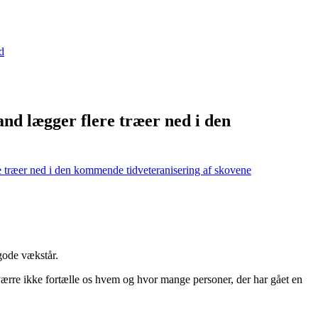
d
nd lægger flere træer ned i den
e træer ned i den kommende tid
veteranisering af skovene
gode vækstår.
ærre ikke fortælle os hvem og hvor mange personer, der har gået en