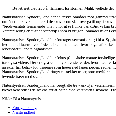
Bøgetræet blev 235 år gammelt før stormen Malik væltede det
Naturstyrelsen Sønderjylland har en række områder med gammel urørt 
områder uden veterantræer i de skove som skal overgå til urørt skov. 
”biodiversitets-fremmende-tiltag”, for at se hvilke værktøjer vi kan bru
Veteranisering er et af de værktøjer som vi bruger i områder hvor f.eks.
Naturstyrelsen Sønderjylland har foretaget veteranisering i bl.a. Søgår
hvor der af brændt ved foden af stammen, træer hvor noget af barken man
levesteder til andre organismer.
Naturstyrelsen Sønderjylland har fokus på at skabe mange forskellige 
træ og så videre. Der er også skabt nye levesteder der, hvor træer er
insekter har behov for. Træerne som ligger ned langs jorden, rådner h
Naturstyrelsen Sønderjylland ringet en rækker træer, som medføre at t
levende træer med skader.
Naturstyrelsen Sønderjylland har brugt alle tre værktøjer veteraniseri
blevet behandlet i de nævne for at højne biodiversiteten i skovene. Fre
Kilde: Bl.a Naturstyrelsen
Forrige indlæg
Næste indlæg