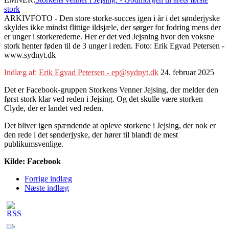
stork
ARKIVFOTO - Den store storke-succes igen i år i det sønderjyske
skyldes ikke mindst flittige ildsjæle, der sørger for fodring mens der
er unger i storkerederne. Her er det ved Jejsning hvor den voksne
stork henter føden til de 3 unger i reden. Foto: Erik Egvad Petersen -
www.sydnyt.dk
Indlæg af:
Erik Egvad Petersen - ep@sydnyt.dk
24. februar 2025
Det er Facebook-gruppen Storkens Venner Jejsing, der melder den
først stork klar ved reden i Jejsing. Og det skulle være storken
Clyde, der er landet ved reden.
Det bliver igen spændende at opleve storkene i Jejsing, der nok er
den rede i det sønderjyske, der hører til blandt de mest
publikumsvenlige.
Kilde: Facebook
Forrige indlæg
Næste indlæg