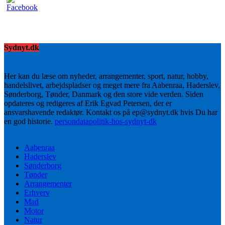
Sydnyt.dk
Her kan du læse om nyheder, arrangementer, sport, natur, hobby,
handelslivet, arbejdspladser og meget mere fra Aabenraa, Haderslev,
Sønderborg, Tønder, Danmark og den store vide verden. Siden
opdateres og redigeres af Erik Egvad Petersen, der er
ansvarshavende redaktør. Kontakt os på ep@sydnyt.dk hvis Du har
en god historie.
persondatapolitik-hos-sydnyt-dk
Aabenraa
Haderslev
Sønderborg
Tønder
Arrangementer
Erhverv
Mad
Motor
Natur