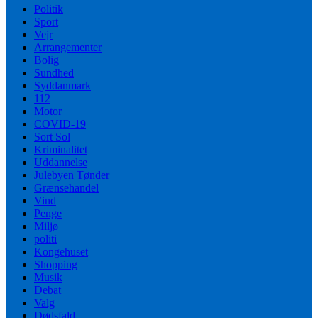
Politik
Sport
Vejr
Arrangementer
Bolig
Sundhed
Syddanmark
112
Motor
COVID-19
Sort Sol
Kriminalitet
Uddannelse
Julebyen Tønder
Grænsehandel
Vind
Penge
Miljø
politi
Kongehuset
Shopping
Musik
Debat
Valg
Dødsfald