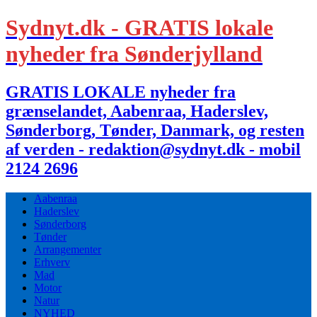
Sydnyt.dk - GRATIS lokale
nyheder fra Sønderjylland
GRATIS LOKALE nyheder fra
grænselandet, Aabenraa, Haderslev,
Sønderborg, Tønder, Danmark, og resten
af verden - redaktion@sydnyt.dk - mobil
2124 2696
Aabenraa
Haderslev
Sønderborg
Tønder
Arrangementer
Erhverv
Mad
Motor
Natur
NYHED