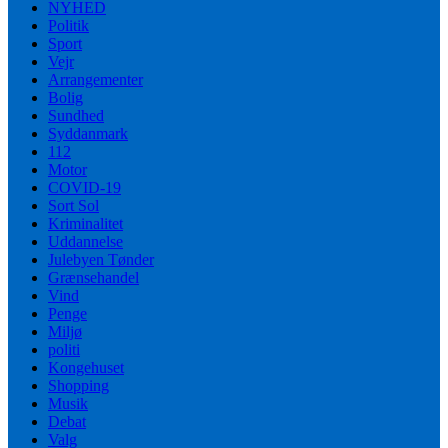
NYHED
Politik
Sport
Vejr
Arrangementer
Bolig
Sundhed
Syddanmark
112
Motor
COVID-19
Sort Sol
Kriminalitet
Uddannelse
Julebyen Tønder
Grænsehandel
Vind
Penge
Miljø
politi
Kongehuset
Shopping
Musik
Debat
Valg