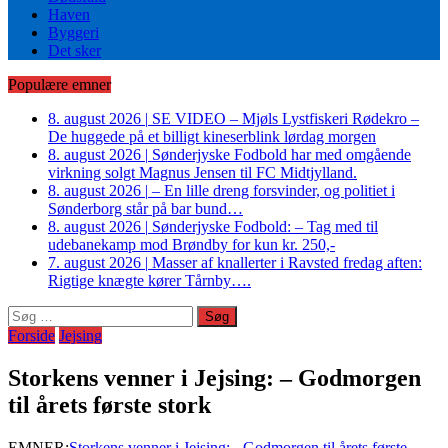
Haven
Byggeri
Det sker
Populære emner
8. august 2026
|
SE VIDEO – Mjøls Lystfiskeri Rødekro –
De huggede på et billigt kineserblink lørdag morgen
8. august 2026
|
Sønderjyske Fodbold har med omgående
virkning solgt Magnus Jensen til FC Midtjylland.
8. august 2026
|
– En lille dreng forsvinder, og politiet i
Sønderborg står på bar bund…
8. august 2026
|
Sønderjyske Fodbold: – Tag med til
udebanekamp mod Brøndby for kun kr. 250,-
7. august 2026
|
Masser af knallerter i Ravsted fredag aften:
Rigtige knægte kører Tårnby….
Søg
efter:
Forside
Jejsing
Storkens venner i Jejsing: – Godmorgen
til årets første stork
EMNER:
Storkens venner i Jejsing: - Godmorgen til årets første