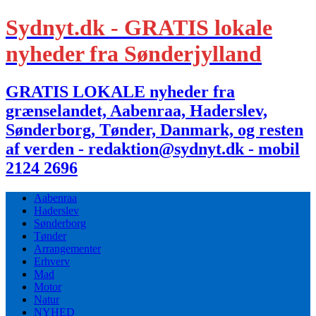
Sydnyt.dk - GRATIS lokale
nyheder fra Sønderjylland
GRATIS LOKALE nyheder fra
grænselandet, Aabenraa, Haderslev,
Sønderborg, Tønder, Danmark, og resten
af verden - redaktion@sydnyt.dk - mobil
2124 2696
Aabenraa
Haderslev
Sønderborg
Tønder
Arrangementer
Erhverv
Mad
Motor
Natur
NYHED