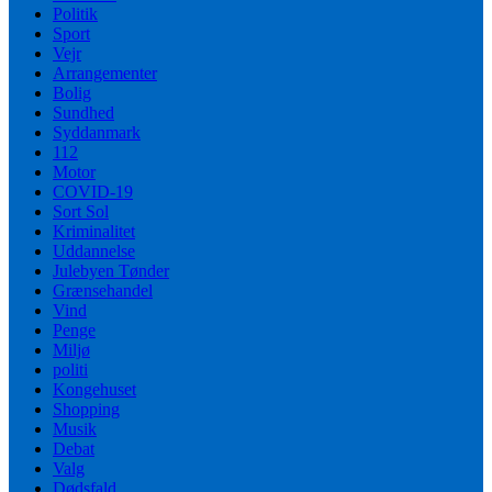
Politik
Sport
Vejr
Arrangementer
Bolig
Sundhed
Syddanmark
112
Motor
COVID-19
Sort Sol
Kriminalitet
Uddannelse
Julebyen Tønder
Grænsehandel
Vind
Penge
Miljø
politi
Kongehuset
Shopping
Musik
Debat
Valg
Dødsfald