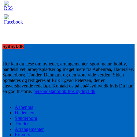
Sydnyt.dk
Her kan du læse om nyheder, arrangementer, sport, natur, hobby,
handelslivet, arbejdspladser og meget mere fra Aabenraa, Haderslev,
Sønderborg, Tønder, Danmark og den store vide verden. Siden
opdateres og redigeres af Erik Egvad Petersen, der er
ansvarshavende redaktør. Kontakt os på ep@sydnyt.dk hvis Du har
en god historie.
persondatapolitik-hos-sydnyt-dk
Aabenraa
Haderslev
Sønderborg
Tønder
Arrangementer
Erhverv