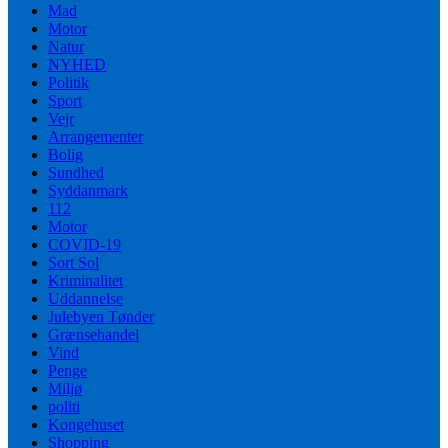
Mad
Motor
Natur
NYHED
Politik
Sport
Vejr
Arrangementer
Bolig
Sundhed
Syddanmark
112
Motor
COVID-19
Sort Sol
Kriminalitet
Uddannelse
Julebyen Tønder
Grænsehandel
Vind
Penge
Miljø
politi
Kongehuset
Shopping