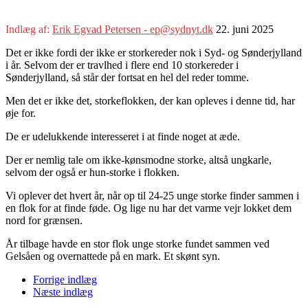
Indlæg af:
Erik Egvad Petersen - ep@sydnyt.dk
22. juni 2025
Det er ikke fordi der ikke er storkereder nok i Syd- og Sønderjylland
i år. Selvom der er travlhed i flere end 10 storkereder i
Sønderjylland, så står der fortsat en hel del reder tomme.
Men det er ikke det, storkeflokken, der kan opleves i denne tid, har
øje for.
De er udelukkende interesseret i at finde noget at æde.
Der er nemlig tale om ikke-kønsmodne storke, altså ungkarle,
selvom der også er hun-storke i flokken.
Vi oplever det hvert år, når op til 24-25 unge storke finder sammen i
en flok for at finde føde. Og lige nu har det varme vejr lokket dem
nord for grænsen.
År tilbage havde en stor flok unge storke fundet sammen ved
Gelsåen og overnattede på en mark. Et skønt syn.
Forrige indlæg
Næste indlæg