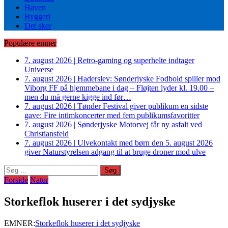
Haven
Byggeri
Det sker
Populære emner
7. august 2026
|
Retro-gaming og superhelte indtager
Universe
7. august 2026
|
Haderslev: Sønderjyske Fodbold spiller mod
Viborg FF på hjemmebane i dag – Fløjten lyder kl. 19.00 –
men du må gerne kigge ind før…
7. august 2026
|
Tønder Festival giver publikum en sidste
gave: Fire intimkoncerter med fem publikumsfavoritter
7. august 2026
|
Sønderjyske Motorvej får ny asfalt ved
Christiansfeld
7. august 2026
|
Ulvekontakt med børn den 5. august 2026
giver Naturstyrelsen adgang til at bruge droner mod ulve
Søg
efter:
Forside
Natur
Storkeflok huserer i det sydjyske
EMNER:
Storkeflok huserer i det sydjyske