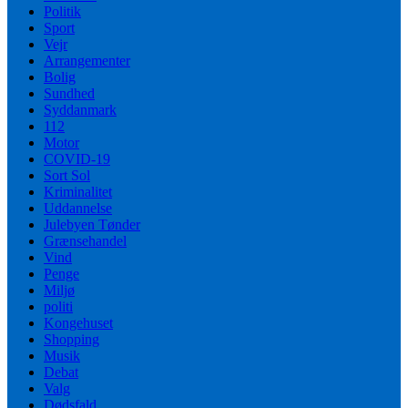
Politik
Sport
Vejr
Arrangementer
Bolig
Sundhed
Syddanmark
112
Motor
COVID-19
Sort Sol
Kriminalitet
Uddannelse
Julebyen Tønder
Grænsehandel
Vind
Penge
Miljø
politi
Kongehuset
Shopping
Musik
Debat
Valg
Dødsfald