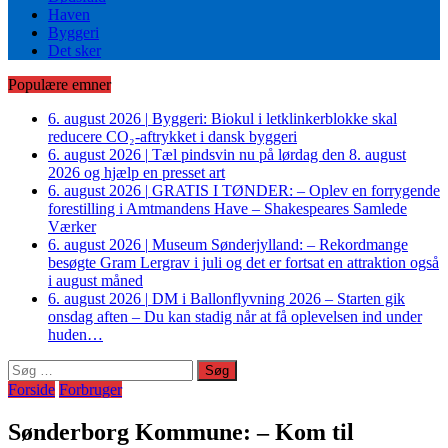
Haven
Byggeri
Det sker
Populære emner
6. august 2026
|
Byggeri: Biokul i letklinkerblokke skal
reducere CO₂-aftrykket i dansk byggeri
6. august 2026
|
Tæl pindsvin nu på lørdag den 8. august
2026 og hjælp en presset art
6. august 2026
|
GRATIS I TØNDER: – Oplev en forrygende
forestilling i Amtmandens Have – Shakespeares Samlede
Værker
6. august 2026
|
Museum Sønderjylland: – Rekordmange
besøgte Gram Lergrav i juli og det er fortsat en attraktion også
i august måned
6. august 2026
|
DM i Ballonflyvning 2026 – Starten gik
onsdag aften – Du kan stadig når at få oplevelsen ind under
huden…
Søg
efter:
Forside
Forbruger
Sønderborg Kommune: – Kom til