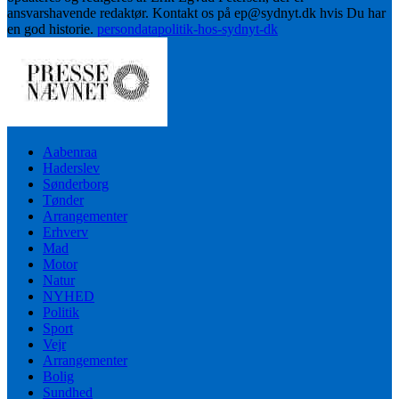
ansvarshavende redaktør. Kontakt os på ep@sydnyt.dk hvis Du har
en god historie.
persondatapolitik-hos-sydnyt-dk
Aabenraa
Haderslev
Sønderborg
Tønder
Arrangementer
Erhverv
Mad
Motor
Natur
NYHED
Politik
Sport
Vejr
Arrangementer
Bolig
Sundhed