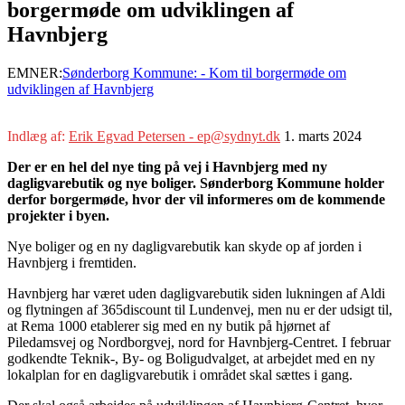
borgermøde om udviklingen af
Havnbjerg
EMNER:
Sønderborg Kommune: - Kom til borgermøde om
udviklingen af Havnbjerg
Indlæg af:
Erik Egvad Petersen - ep@sydnyt.dk
1. marts 2024
Der er en hel del nye ting på vej i Havnbjerg med ny
dagligvarebutik og nye boliger. Sønderborg Kommune holder
derfor borgermøde, hvor der vil informeres om de kommende
projekter i byen.
Nye boliger og en ny dagligvarebutik kan skyde op af jorden i
Havnbjerg i fremtiden.
Havnbjerg har været uden dagligvarebutik siden lukningen af Aldi
og flytningen af 365discount til Lundenvej, men nu er der udsigt til,
at Rema 1000 etablerer sig med en ny butik på hjørnet af
Piledamsvej og Nordborgvej, nord for Havnbjerg-Centret. I februar
godkendte Teknik-, By- og Boligudvalget, at arbejdet med en ny
lokalplan for en dagligvarebutik i området skal sættes i gang.