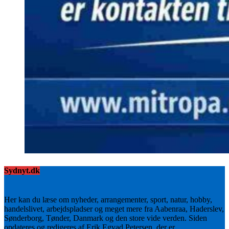
Sydnyt.dk
Her kan du læse om nyheder, arrangementer, sport, natur, hobby,
handelslivet, arbejdspladser og meget mere fra Aabenraa, Haderslev,
Sønderborg, Tønder, Danmark og den store vide verden. Siden
opdateres og redigeres af Erik Egvad Petersen, der er