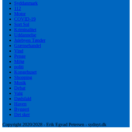
Syddanmark
112
Motor
COVID-19
Sort Sol
Kriminalitet
Uddannelse
Julebyen Tønder
Grænsehandel
Vind
Penge
Miljø
politi
Kongehuset
Shopping
Musik
Debat
Valg
Dødsfald
Haven
Byggeri
Det sker
Copyright 2020/2028 - Erik Egvad Petersen - sydnyt.dk