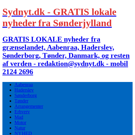
Sydnyt.dk - GRATIS lokale
nyheder fra Sønderjylland
GRATIS LOKALE nyheder fra
grænselandet, Aabenraa, Haderslev,
Sønderborg, Tønder, Danmark, og resten
af verden - redaktion@sydnyt.dk - mobil
2124 2696
Aabenraa
Haderslev
Sønderborg
Tønder
Arrangementer
Erhverv
Mad
Motor
Natur
NYHED