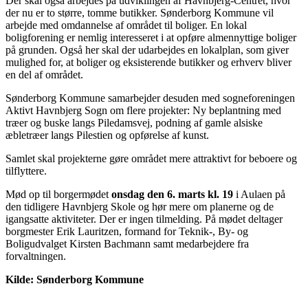
Der skal også arbejdes på udviklingen af Havnbjerg-Centret, hvor
der nu er to større, tomme butikker. Sønderborg Kommune vil
arbejde med omdannelse af området til boliger. En lokal
boligforening er nemlig interesseret i at opføre almennyttige boliger
på grunden. Også her skal der udarbejdes en lokalplan, som giver
mulighed for, at boliger og eksisterende butikker og erhverv bliver
en del af området.
Sønderborg Kommune samarbejder desuden med sogneforeningen
Aktivt Havnbjerg Sogn om flere projekter: Ny beplantning med
træer og buske langs Piledamsvej, podning af gamle alsiske
æbletræer langs Pilestien og opførelse af kunst.
Samlet skal projekterne gøre området mere attraktivt for beboere og
tilflyttere.
Mød op til borgermødet
onsdag den 6. marts kl. 19
i Aulaen på
den tidligere Havnbjerg Skole og hør mere om planerne og de
igangsatte aktiviteter. Der er ingen tilmelding. På mødet deltager
borgmester Erik Lauritzen, formand for Teknik-, By- og
Boligudvalget Kirsten Bachmann samt medarbejdere fra
forvaltningen.
Kilde: Sønderborg Kommune