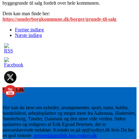
byggegrunde til salg fordelt over hele kommunen.
Dem kan man finde her:
https://sonderborgkommune.dk/borger/grunde-til-salg
Forrige indlæg
Næste indlæg
Sydnyt.dk
Her kan du læse om nyheder, arrangementer, sport, natur, hobby,
handelslivet, arbejdspladser og meget mere fra Aabenraa, Haderslev,
Sønderborg, Tønder, Danmark og den store vide verden. Siden
opdateres og redigeres af Erik Egvad Petersen, der er
ansvarshavende redaktør. Kontakt os på ep@sydnyt.dk hvis Du har
en god historie.
persondatapolitik-hos-sydnyt-dk