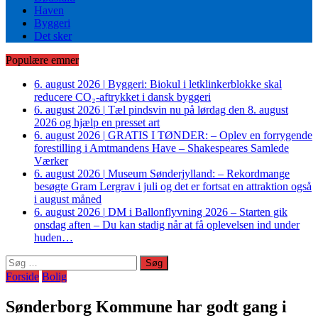
Haven
Byggeri
Det sker
Populære emner
6. august 2026
|
Byggeri: Biokul i letklinkerblokke skal
reducere CO₂-aftrykket i dansk byggeri
6. august 2026
|
Tæl pindsvin nu på lørdag den 8. august
2026 og hjælp en presset art
6. august 2026
|
GRATIS I TØNDER: – Oplev en forrygende
forestilling i Amtmandens Have – Shakespeares Samlede
Værker
6. august 2026
|
Museum Sønderjylland: – Rekordmange
besøgte Gram Lergrav i juli og det er fortsat en attraktion også
i august måned
6. august 2026
|
DM i Ballonflyvning 2026 – Starten gik
onsdag aften – Du kan stadig når at få oplevelsen ind under
huden…
Søg
efter:
Forside
Bolig
Sønderborg Kommune har godt gang i