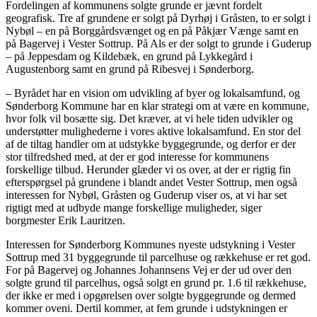
Fordelingen af kommunens solgte grunde er jævnt fordelt
geografisk. Tre af grundene er solgt på Dyrhøj i Gråsten, to er solgt i
Nybøl – en på Borggårdsvænget og en på Påkjær Vænge samt en
på Bagervej i Vester Sottrup. På Als er der solgt to grunde i Guderup
– på Jeppesdam og Kildebæk, en grund på Lykkegård i
Augustenborg samt en grund på Ribesvej i Sønderborg.
– Byrådet har en vision om udvikling af byer og lokalsamfund, og
Sønderborg Kommune har en klar strategi om at være en kommune,
hvor folk vil bosætte sig. Det kræver, at vi hele tiden udvikler og
understøtter mulighederne i vores aktive lokalsamfund. En stor del
af de tiltag handler om at udstykke byggegrunde, og derfor er der
stor tilfredshed med, at der er god interesse for kommunens
forskellige tilbud. Herunder glæder vi os over, at der er rigtig fin
efterspørgsel på grundene i blandt andet Vester Sottrup, men også
interessen for Nybøl, Gråsten og Guderup viser os, at vi har set
rigtigt med at udbyde mange forskellige muligheder, siger
borgmester Erik Lauritzen.
Interessen for Sønderborg Kommunes nyeste udstykning i Vester
Sottrup med 31 byggegrunde til parcelhuse og rækkehuse er ret god.
For på Bagervej og Johannes Johannsens Vej er der ud over den
solgte grund til parcelhus, også solgt en grund pr. 1.6 til rækkehuse,
der ikke er med i opgørelsen over solgte byggegrunde og dermed
kommer oveni. Dertil kommer, at fem grunde i udstykningen er