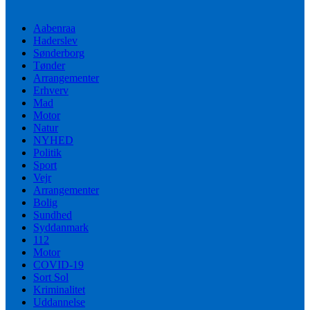
Aabenraa
Haderslev
Sønderborg
Tønder
Arrangementer
Erhverv
Mad
Motor
Natur
NYHED
Politik
Sport
Vejr
Arrangementer
Bolig
Sundhed
Syddanmark
112
Motor
COVID-19
Sort Sol
Kriminalitet
Uddannelse