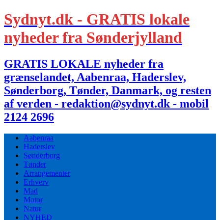
Sydnyt.dk - GRATIS lokale
nyheder fra Sønderjylland
GRATIS LOKALE nyheder fra
grænselandet, Aabenraa, Haderslev,
Sønderborg, Tønder, Danmark, og resten
af verden - redaktion@sydnyt.dk - mobil
2124 2696
Aabenraa
Haderslev
Sønderborg
Tønder
Arrangementer
Erhverv
Mad
Motor
Natur
NYHED