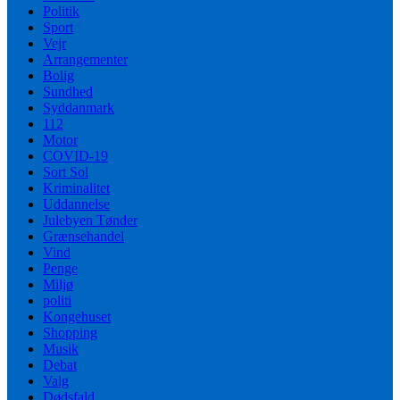
Politik
Sport
Vejr
Arrangementer
Bolig
Sundhed
Syddanmark
112
Motor
COVID-19
Sort Sol
Kriminalitet
Uddannelse
Julebyen Tønder
Grænsehandel
Vind
Penge
Miljø
politi
Kongehuset
Shopping
Musik
Debat
Valg
Dødsfald