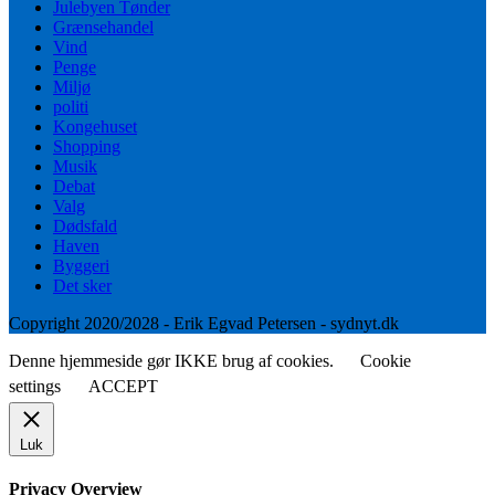
Julebyen Tønder
Grænsehandel
Vind
Penge
Miljø
politi
Kongehuset
Shopping
Musik
Debat
Valg
Dødsfald
Haven
Byggeri
Det sker
Copyright 2020/2028 - Erik Egvad Petersen - sydnyt.dk
Denne hjemmeside gør IKKE brug af cookies.
Cookie
settings
ACCEPT
Luk
Privacy Overview