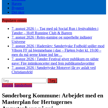
Haven
Byggeri
Det sker
Populære emner
7. august 2026
|
– Tag med på Social Run i festivaltiden i
Tønder – Hoff Running Club & Bareen
7. august 2026
|
Retro-gaming og superhelte indtager
Universe
7. august 2026
|
Haderslev: Sønderjyske Fodbold spiller mod
Viborg FF på hjemmebane i dag – Fløjten lyder kl. 19.00 –
men du må gerne kigge ind før…
7. august 2026
|
Tønder Festival giver publikum en sidste
gave: Fire intimkoncerter med fem publikumsfavoritter
7. august 2026
|
Sønderjyske Motorvej får ny asfalt ved
Christiansfeld
Søg
efter:
Forside
Sønderborg
Sønderborg Kommune: Arbejdet med en
Masterplan for Hertugernes