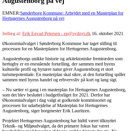
Augustenborg på vej
EMNER:
Sønderborg Kommune: Arbejdet med en Masterplan for
Hertugernes Augustenborg på vej
Indlæg af:
Erik Egvad Petersen - ep@sydnyt.dk
16. oktober 2021
Økonomiudvalget i Sønderborg Kommune har taget stilling til
processen for en Masterplanen for Hertugernes Augustenborg.
Augustenborgs unikke historie og arkitektoniske fremtræden som
hertugby er en enestående fortælling, der sammen med byens
kulturelle profil og bynære natur giver Augustenborg et stort
turismepotentiale. En masterplan skal sikre, at den fortælling spiller
sammen med byens handel og erhvervsliv på kort og lang sigt.
– Nu sætter vi gang i en masterplan for Hertugernes Augustenborg,
som det blev besluttet i budgetforliget for 2021. Derfor har
Økonomiudvalget i dag valgt at godkende kommissoriet og
processen for udarbejdelse af Masterplan for Hertugernes
Augustenborg, siger borgmester Erik Lauritzen.
Projektet Hertugernes Augustenborg har hidtil været tilknyttet
Teknik- og Miljøudvalget, da det primære fokus har været