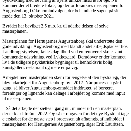
byudvikling med bevaring af byens unikke historie for øje. Nu
kommer der et bredere fokus, og derfor forankres masterplanen for
Augustenborg i Økonomiudvalget, der behandlede sagen på sit
møde den 13. oktober 2021.
Byrådet har bevilget 2,5 mio. kr. til udarbejdelsen af selve
masterplanen.
Masterplanen for Hertugernes Augustenborg skal understøtte den
gode udvikling i Augustenborg med blandt andet arbejdspladser hos
Landbrugsstyrelsen, fælles dagtilbud ved en renoveret skole samt
kommende udstykning ved Lykkegaard. Derudover er der kommet
liv i de tidligere psykiatriske bygninger til henholdsvis bolig,
kunstgalleri, restaurant og mere er på vej.
Arbejdet med masterplanen sker i forlængelse af den bystrategi, der
blev udarbejdet for Augustenborg by i 2017. Når processen går i
gang, så bliver Augustenborg-området inddraget, så borgere,
foreninger og lignende kan deltage i arbejdet og komme med input
til masterplanen.
– Så det arbejde der sættes i gang nu, munder ud i en masterplan,
der er klar i foråret 2022. Og så er opgaven for det nye Byråd at tage
ejerskabet for de næste step i processen alt afhængig af indholdet i
masterplanen for Hertugernes Augustenborg, siger Erik Lauritzen.