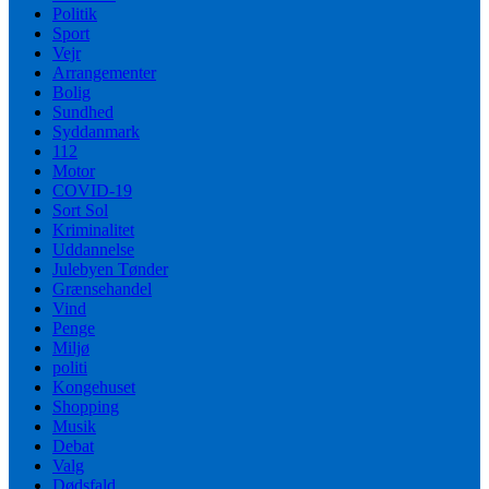
Politik
Sport
Vejr
Arrangementer
Bolig
Sundhed
Syddanmark
112
Motor
COVID-19
Sort Sol
Kriminalitet
Uddannelse
Julebyen Tønder
Grænsehandel
Vind
Penge
Miljø
politi
Kongehuset
Shopping
Musik
Debat
Valg
Dødsfald