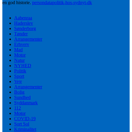
en god historie.
persondatapolitik-hos-sydnyt-dk
Aabenraa
Haderslev
Sønderborg
Tønder
Arrangementer
Erhverv
Mad
Motor
Natur
NYHED
Politik
Sport
Vejr
Arrangementer
Bolig
Sundhed
Syddanmark
112
Motor
COVID-19
Sort Sol
Kriminalitet