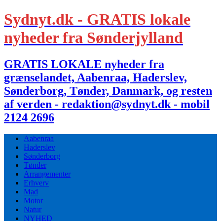
Sydnyt.dk - GRATIS lokale
nyheder fra Sønderjylland
GRATIS LOKALE nyheder fra
grænselandet, Aabenraa, Haderslev,
Sønderborg, Tønder, Danmark, og resten
af verden - redaktion@sydnyt.dk - mobil
2124 2696
Aabenraa
Haderslev
Sønderborg
Tønder
Arrangementer
Erhverv
Mad
Motor
Natur
NYHED