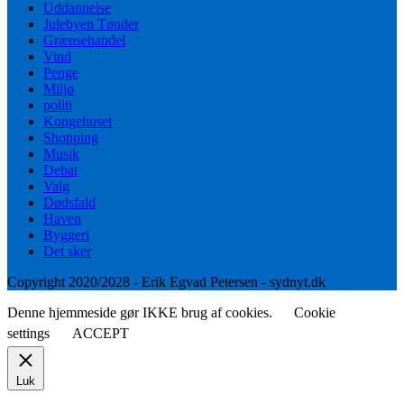
Uddannelse
Julebyen Tønder
Grænsehandel
Vind
Penge
Miljø
politi
Kongehuset
Shopping
Musik
Debat
Valg
Dødsfald
Haven
Byggeri
Det sker
Copyright 2020/2028 - Erik Egvad Petersen - sydnyt.dk
Denne hjemmeside gør IKKE brug af cookies.
Cookie
settings
ACCEPT
Luk