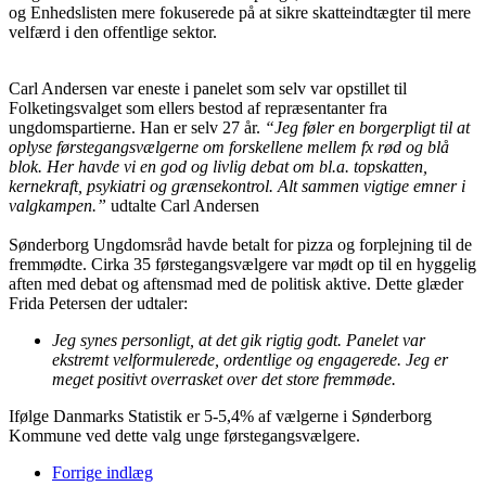
og Enhedslisten mere fokuserede på at sikre skatteindtægter til mere
velfærd i den offentlige sektor.
Carl Andersen var eneste i panelet som selv var opstillet til
Folketingsvalget som ellers bestod af repræsentanter fra
ungdomspartierne. Han er selv 27 år.
“Jeg føler en borgerpligt til at
oplyse førstegangsvælgerne om forskellene mellem fx rød og blå
blok. Her havde vi en god og livlig debat om bl.a. topskatten,
kernekraft, psykiatri og grænsekontrol. Alt sammen vigtige emner i
valgkampen.”
udtalte Carl Andersen
Sønderborg Ungdomsråd havde betalt for pizza og forplejning til de
fremmødte. Cirka 35 førstegangsvælgere var mødt op til en hyggelig
aften med debat og aftensmad med de politisk aktive. Dette glæder
Frida Petersen der udtaler:
Jeg synes personligt, at det gik rigtig godt. Panelet var
ekstremt velformulerede, ordentlige og engagerede. Jeg er
meget positivt overrasket over det store fremmøde.
Ifølge Danmarks Statistik er 5-5,4% af vælgerne i Sønderborg
Kommune ved dette valg unge førstegangsvælgere.
Forrige indlæg