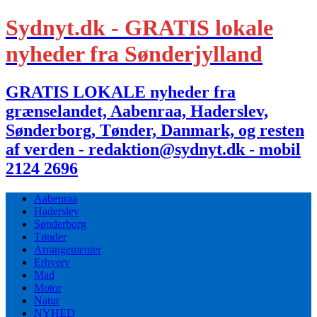
Sydnyt.dk - GRATIS lokale
nyheder fra Sønderjylland
GRATIS LOKALE nyheder fra
grænselandet, Aabenraa, Haderslev,
Sønderborg, Tønder, Danmark, og resten
af verden - redaktion@sydnyt.dk - mobil
2124 2696
Aabenraa
Haderslev
Sønderborg
Tønder
Arrangementer
Erhverv
Mad
Motor
Natur
NYHED