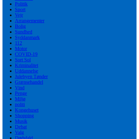
Politik
Sport
Vejr
Arrangementer
Bolig
Sundhed
Syddanmark
112
Motor
COVID-19
Sort Sol
Kriminalitet
Uddannelse
Julebyen Tønder
Grænsehandel
Vind
Penge
Miljø
politi
Kongehuset
Shopping
Musik
Debat
Valg
Dødsfald