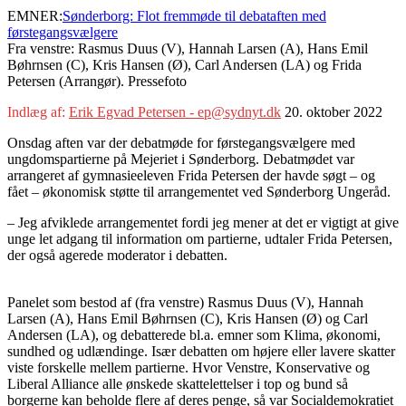
EMNER:
Sønderborg: Flot fremmøde til debataften med
førstegangsvælgere
Fra venstre: Rasmus Duus (V), Hannah Larsen (A), Hans Emil
Bøhrnsen (C), Kris Hansen (Ø), Carl Andersen (LA) og Frida
Petersen (Arrangør). Pressefoto
Indlæg af:
Erik Egvad Petersen - ep@sydnyt.dk
20. oktober 2022
Onsdag aften var der debatmøde for førstegangsvælgere med
ungdomspartierne på Mejeriet i Sønderborg. Debatmødet var
arrangeret af gymnasieeleven Frida Petersen der havde søgt – og
fået – økonomisk støtte til arrangementet ved Sønderborg Ungeråd.
– Jeg afviklede arrangementet fordi jeg mener at det er vigtigt at give
unge let adgang til information om partierne, udtaler Frida Petersen,
der også agerede moderator i debatten.
Panelet som bestod af (fra venstre) Rasmus Duus (V), Hannah
Larsen (A), Hans Emil Bøhrnsen (C), Kris Hansen (Ø) og Carl
Andersen (LA), og debatterede bl.a. emner som Klima, økonomi,
sundhed og udlændinge. Især debatten om højere eller lavere skatter
viste forskelle mellem partierne. Hvor Venstre, Konservative og
Liberal Alliance alle ønskede skattelettelser i top og bund så
borgerne kan beholde flere af deres penge, så var Socialdemokratiet