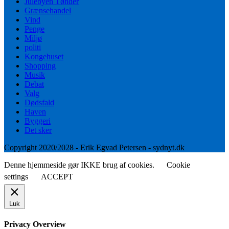
Julebyen Tønder
Grænsehandel
Vind
Penge
Miljø
politi
Kongehuset
Shopping
Musik
Debat
Valg
Dødsfald
Haven
Byggeri
Det sker
Copyright 2020/2028 - Erik Egvad Petersen - sydnyt.dk
Denne hjemmeside gør IKKE brug af cookies.
Cookie
settings
ACCEPT
Luk
Privacy Overview