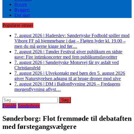
Haven
Byggeri
Det sker
Populære emner
7. august 2026
|
Haderslev: Sønderjyske Fodbold spiller mod
Viborg FF på hjemmebane i dag – Fløjten lyder kl. 19.00 –
men du må gerne kigge ind før…
7. august 2026
|
Tønder Festival giver publikum en sidste
gave: Fire intimkoncerter med fem publikumsfavoritter
7. august 2026
|
Sønderjyske Motorvej får ny asfalt ved
Christiansfeld
7. august 2026
|
Ulvekontakt med børn den 5. august 2026
giver Naturstyrelsen adgang til at bruge droner mod ulve
7. august 2026
|
DM i Ballonflyvning 2026 – Fredagens
morgenflyvning aflyst…
Søg
efter:
Forside
Sønderborg
Sønderborg: Flot fremmøde til debataften
med førstegangsvælgere