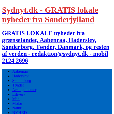
Sydnyt.dk - GRATIS lokale
nyheder fra Sønderjylland
GRATIS LOKALE nyheder fra
grænselandet, Aabenraa, Haderslev,
Sønderborg, Tønder, Danmark, og resten
af verden - redaktion@sydnyt.dk - mobil
2124 2696
Aabenraa
Haderslev
Sønderborg
Tønder
Arrangementer
Erhverv
Mad
Motor
Natur
NYHED