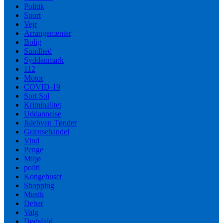
Politik
Sport
Vejr
Arrangementer
Bolig
Sundhed
Syddanmark
112
Motor
COVID-19
Sort Sol
Kriminalitet
Uddannelse
Julebyen Tønder
Grænsehandel
Vind
Penge
Miljø
politi
Kongehuset
Shopping
Musik
Debat
Valg
Dødsfald