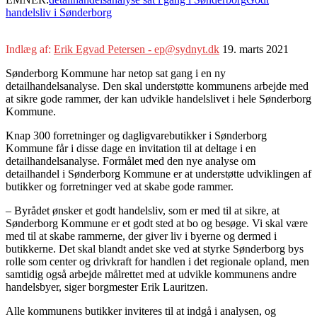
handelsliv i Sønderborg
Indlæg af:
Erik Egvad Petersen - ep@sydnyt.dk
19. marts 2021
Sønderborg Kommune har netop sat gang i en ny
detailhandelsanalyse. Den skal understøtte kommunens arbejde med
at sikre gode rammer, der kan udvikle handelslivet i hele Sønderborg
Kommune.
Knap 300 forretninger og dagligvarebutikker i Sønderborg
Kommune får i disse dage en invitation til at deltage i en
detailhandelsanalyse. Formålet med den nye analyse om
detailhandel i Sønderborg Kommune er at understøtte udviklingen af
butikker og forretninger ved at skabe gode rammer.
– Byrådet ønsker et godt handelsliv, som er med til at sikre, at
Sønderborg Kommune er et godt sted at bo og besøge. Vi skal være
med til at skabe rammerne, der giver liv i byerne og dermed i
butikkerne. Det skal blandt andet ske ved at styrke Sønderborg bys
rolle som center og drivkraft for handlen i det regionale opland, men
samtidig også arbejde målrettet med at udvikle kommunens andre
handelsbyer, siger borgmester Erik Lauritzen.
Alle kommunens butikker inviteres til at indgå i analysen, og