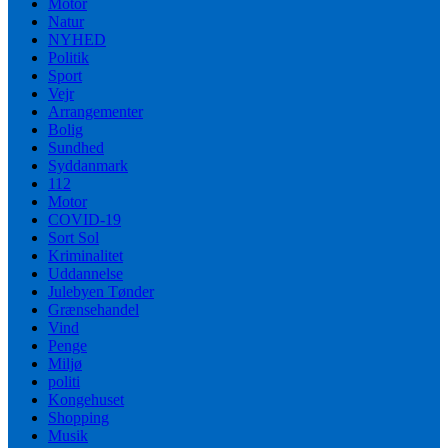
Motor
Natur
NYHED
Politik
Sport
Vejr
Arrangementer
Bolig
Sundhed
Syddanmark
112
Motor
COVID-19
Sort Sol
Kriminalitet
Uddannelse
Julebyen Tønder
Grænsehandel
Vind
Penge
Miljø
politi
Kongehuset
Shopping
Musik