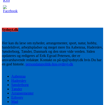
Sydnyt.dk
Her kan du læse om nyheder, arrangementer, sport, natur, hobby,
handelslivet, arbejdspladser og meget mere fra Aabenraa, Haderslev,
Sønderborg, Tønder, Danmark og den store vide verden. Siden
opdateres og redigeres af Erik Egvad Petersen, der er
ansvarshavende redaktør. Kontakt os på ep@sydnyt.dk hvis Du har
en god historie.
persondatapolitik-hos-sydnyt-dk
Aabenraa
Haderslev
Sønderborg
Tønder
Arrangementer
Erhverv
Mad