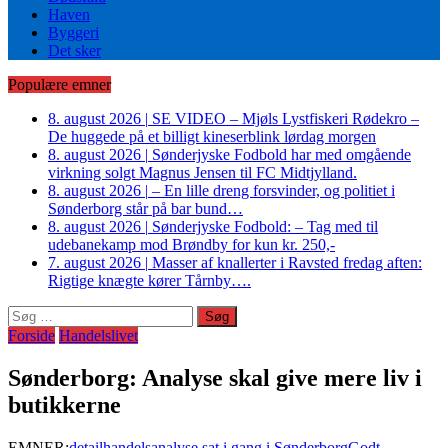
Haven
Byggeri
Det sker
Populære emner
8. august 2026
|
SE VIDEO – Mjøls Lystfiskeri Rødekro –
De huggede på et billigt kineserblink lørdag morgen
8. august 2026
|
Sønderjyske Fodbold har med omgående
virkning solgt Magnus Jensen til FC Midtjylland.
8. august 2026
|
– En lille dreng forsvinder, og politiet i
Sønderborg står på bar bund…
8. august 2026
|
Sønderjyske Fodbold: – Tag med til
udebanekamp mod Brøndby for kun kr. 250,-
7. august 2026
|
Masser af knallerter i Ravsted fredag aften:
Rigtige knægte kører Tårnby….
Søg
efter:
Forside
Handelslivet
Sønderborg: Analyse skal give mere liv i
butikkerne
EMNER:
detailhandelsanalyse sat i gang i Sønderborg
Godt