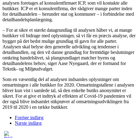
analysen foretages af konsulentfirmaet ICP, som vil kontakte alle
butikker. ICP er et konsulentfirma, der rådgiver mange parter inden
for detailhandelen – herunder stat og kommuner – i forbindelse med
detailhandelsplanlægning.
– For at sikre et stærkt datagrundlag til analysen håber vi, at mange
butikker vil bidrage med oplysninger, så vi får en præcis analyse, der
bygger på det bedst mulige grundlag til gavn for alle parter.
Analysen skal belyse den generelle udvikling og tendenser i
detailhandlen, og den vil danne grundlag for fremtidige beslutninger
omkring handelslivet, så plangrundlaget matcher byens og
detailhandelens behov, siger Aase Nyegaard, der er formand for
Teknik- og Miljøudvalget.
Som en væsentlig del af analysen indsamles oplysninger om
omsætningen i alle butikker for 2020. Omsætningstallene i analysen
bliver kun vist i samlede tal, så den enkelte butiks anonymitet er
sikret. For at give et indtryk af effekten af Covid-19 pandemien vil
der også blive indsamlet stikprøver af omsætningsudviklingen fra
2019 til 2020 i en række butikker.
Forrige indlæg
Næste indlæg