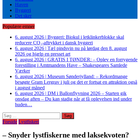
Haven
Byggeri
Det sker
Populære emner
6. august 2026
|
Byggeri: Biokul i letklinkerblokke skal
reducere CO₂-aftrykket i dansk byggeri
6. august 2026
|
Tæl pindsvin nu på lørdag den 8. august
2026 og hjælp en presset art
6. august 2026
|
GRATIS I TØNDER: – Oplev en forrygende
forestilling i Amtmandens Have – Shakespeares Samlede
Værker
6. august 2026
|
Museum Sønderjylland: – Rekordmange
besøgte Gram Lergrav i juli og det er fortsat en attraktion også
i august måned
6. august 2026
|
DM i Ballonflyvning 2026 – Starten gik
onsdag aften – Du kan stadig når at få oplevelsen ind under
huden…
Søg
efter:
Forside
Lystfiskeri
– Snyder lystfiskerne med laksekvoten?