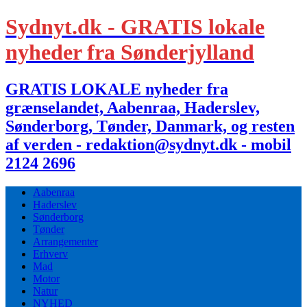
Sydnyt.dk - GRATIS lokale
nyheder fra Sønderjylland
GRATIS LOKALE nyheder fra
grænselandet, Aabenraa, Haderslev,
Sønderborg, Tønder, Danmark, og resten
af verden - redaktion@sydnyt.dk - mobil
2124 2696
Aabenraa
Haderslev
Sønderborg
Tønder
Arrangementer
Erhverv
Mad
Motor
Natur
NYHED