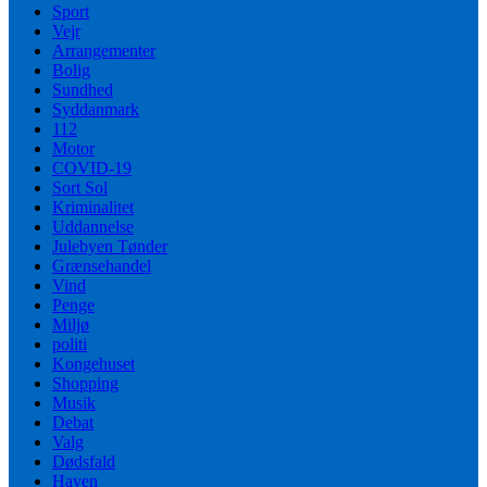
Sport
Vejr
Arrangementer
Bolig
Sundhed
Syddanmark
112
Motor
COVID-19
Sort Sol
Kriminalitet
Uddannelse
Julebyen Tønder
Grænsehandel
Vind
Penge
Miljø
politi
Kongehuset
Shopping
Musik
Debat
Valg
Dødsfald
Haven