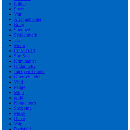
Politik
Sport
Vejr
Arrangementer
Bolig
Sundhed
Syddanmark
112
Motor
COVID-19
Sort Sol
Kriminalitet
Uddannelse
Julebyen Tønder
Grænsehandel
Vind
Penge
Miljø
politi
Kongehuset
Shopping
Musik
Debat
Valg
Dødsfald