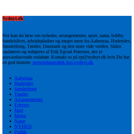
Sydnyt.dk
Her kan du læse om nyheder, arrangementer, sport, natur, hobby,
handelslivet, arbejdspladser og meget mere fra Aabenraa, Haderslev,
Sønderborg, Tønder, Danmark og den store vide verden. Siden
opdateres og redigeres af Erik Egvad Petersen, der er
ansvarshavende redaktør. Kontakt os på ep@sydnyt.dk hvis Du har
en god historie.
persondatapolitik-hos-sydnyt-dk
Aabenraa
Haderslev
Sønderborg
Tønder
Arrangementer
Erhverv
Mad
Motor
Natur
NYHED
Politik