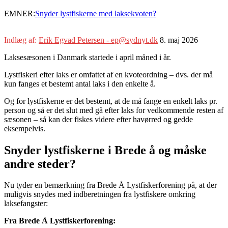
EMNER:
Snyder lystfiskerne med laksekvoten?
Indlæg af:
Erik Egvad Petersen - ep@sydnyt.dk
8. maj 2026
Laksesæsonen i Danmark startede i april måned i år.
Lystfiskeri efter laks er omfattet af en kvoteordning – dvs. der må
kun fanges et bestemt antal laks i den enkelte å.
Og for lystfiskerne er det bestemt, at de må fange en enkelt laks pr.
person og så er det slut med gå efter laks for vedkommende resten af
sæsonen – så kan der fiskes videre efter havørred og gedde
eksempelvis.
Snyder lystfiskerne i Brede å og måske
andre steder?
Nu tyder en bemærkning fra Brede Å Lystfiskerforening på, at der
muligvis snydes med indberetningen fra lystfiskere omkring
laksefangster:
Fra Brede Å Lystfiskerforening: