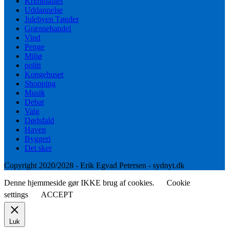
Kriminalitet
Uddannelse
Julebyen Tønder
Grænsehandel
Vind
Penge
Miljø
politi
Kongehuset
Shopping
Musik
Debat
Valg
Dødsfald
Haven
Byggeri
Det sker
Copyright 2020/2028 - Erik Egvad Petersen - sydnyt.dk
Denne hjemmeside gør IKKE brug af cookies.
Cookie
settings
ACCEPT
Luk