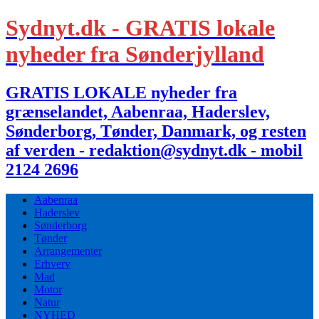
Sydnyt.dk - GRATIS lokale
nyheder fra Sønderjylland
GRATIS LOKALE nyheder fra
grænselandet, Aabenraa, Haderslev,
Sønderborg, Tønder, Danmark, og resten
af verden - redaktion@sydnyt.dk - mobil
2124 2696
Aabenraa
Haderslev
Sønderborg
Tønder
Arrangementer
Erhverv
Mad
Motor
Natur
NYHED