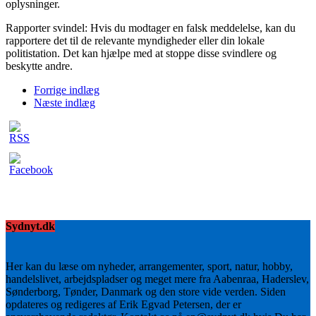
oplysninger.
Rapporter svindel: Hvis du modtager en falsk meddelelse, kan du
rapportere det til de relevante myndigheder eller din lokale
politistation. Det kan hjælpe med at stoppe disse svindlere og
beskytte andre.
Forrige indlæg
Næste indlæg
Sydnyt.dk
Her kan du læse om nyheder, arrangementer, sport, natur, hobby,
handelslivet, arbejdspladser og meget mere fra Aabenraa, Haderslev,
Sønderborg, Tønder, Danmark og den store vide verden. Siden
opdateres og redigeres af Erik Egvad Petersen, der er