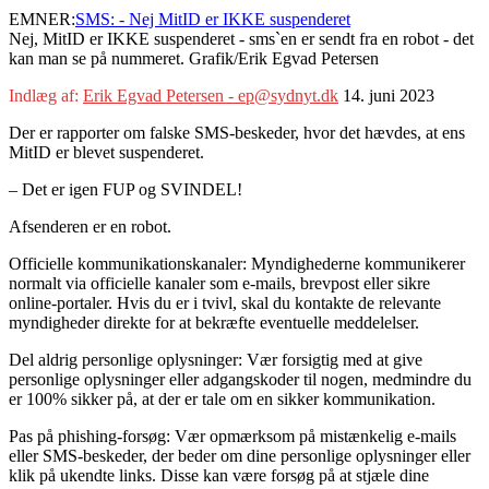
EMNER:
SMS: - Nej MitID er IKKE suspenderet
Nej, MitID er IKKE suspenderet - sms`en er sendt fra en robot - det
kan man se på nummeret. Grafik/Erik Egvad Petersen
Indlæg af:
Erik Egvad Petersen - ep@sydnyt.dk
14. juni 2023
Der er rapporter om falske SMS-beskeder, hvor det hævdes, at ens
MitID er blevet suspenderet.
– Det er igen FUP og SVINDEL!
Afsenderen er en robot.
Officielle kommunikationskanaler: Myndighederne kommunikerer
normalt via officielle kanaler som e-mails, brevpost eller sikre
online-portaler. Hvis du er i tvivl, skal du kontakte de relevante
myndigheder direkte for at bekræfte eventuelle meddelelser.
Del aldrig personlige oplysninger: Vær forsigtig med at give
personlige oplysninger eller adgangskoder til nogen, medmindre du
er 100% sikker på, at der er tale om en sikker kommunikation.
Pas på phishing-forsøg: Vær opmærksom på mistænkelig e-mails
eller SMS-beskeder, der beder om dine personlige oplysninger eller
klik på ukendte links. Disse kan være forsøg på at stjæle dine