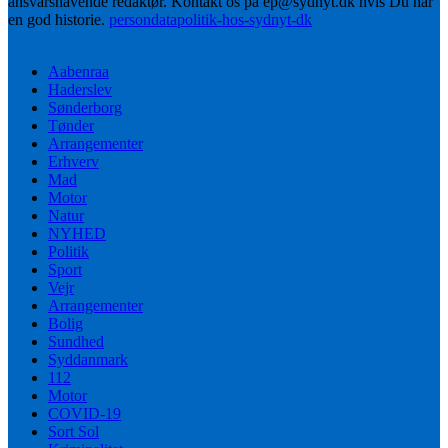
ansvarshavende redaktør. Kontakt os på ep@sydnyt.dk hvis Du har
en god historie.
persondatapolitik-hos-sydnyt-dk
Aabenraa
Haderslev
Sønderborg
Tønder
Arrangementer
Erhverv
Mad
Motor
Natur
NYHED
Politik
Sport
Vejr
Arrangementer
Bolig
Sundhed
Syddanmark
112
Motor
COVID-19
Sort Sol