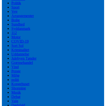
Politik
Sport
Vejr
Arrangementer
Bolig
Sundhed
Syddanmark
112
Motor
COVID-19
Sort Sol
Kriminalitet
Uddannelse
Julebyen Tønder
Grænsehandel
Vind
Penge
Miljø
politi
Kongehuset
Shopping
Musik
Debat
Valg
Dødsfald