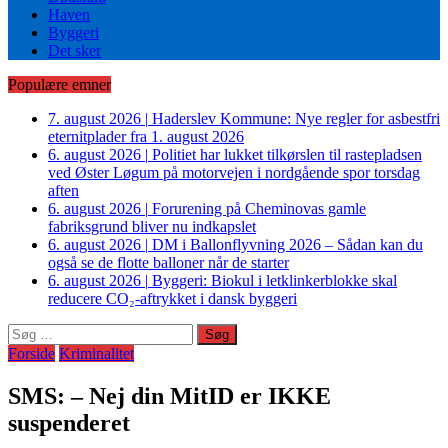
Haven
Byggeri
Det sker
Populære emner
7. august 2026
|
Haderslev Kommune: Nye regler for asbestfri
eternitplader fra 1. august 2026
6. august 2026
|
Politiet har lukket tilkørslen til rastepladsen
ved Øster Løgum på motorvejen i nordgående spor torsdag
aften
6. august 2026
|
Forurening på Cheminovas gamle
fabriksgrund bliver nu indkapslet
6. august 2026
|
DM i Ballonflyvning 2026 – Sådan kan du
også se de flotte balloner når de starter
6. august 2026
|
Byggeri: Biokul i letklinkerblokke skal
reducere CO₂-aftrykket i dansk byggeri
Søg
efter:
Forside
Kriminalitet
SMS: – Nej din MitID er IKKE
suspenderet