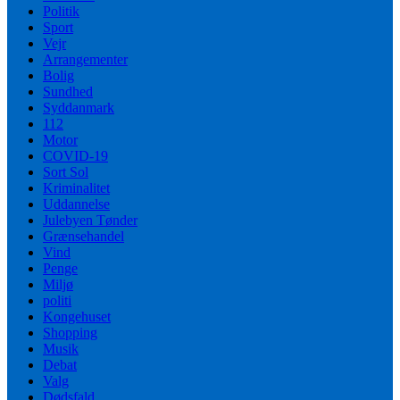
Politik
Sport
Vejr
Arrangementer
Bolig
Sundhed
Syddanmark
112
Motor
COVID-19
Sort Sol
Kriminalitet
Uddannelse
Julebyen Tønder
Grænsehandel
Vind
Penge
Miljø
politi
Kongehuset
Shopping
Musik
Debat
Valg
Dødsfald