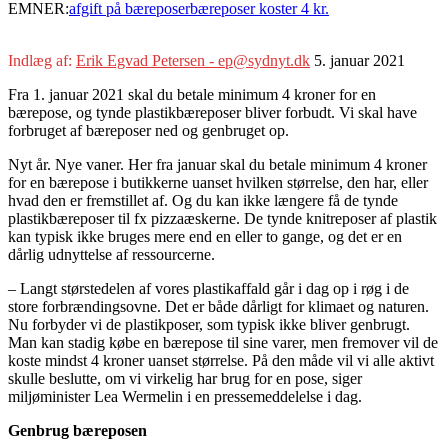
EMNER:
afgift på bæreposer
bæreposer koster 4 kr.
Indlæg af:
Erik Egvad Petersen - ep@sydnyt.dk
5. januar 2021
Fra 1. januar 2021 skal du betale minimum 4 kroner for en
bærepose, og tynde plastikbæreposer bliver forbudt. Vi skal have
forbruget af bæreposer ned og genbruget op.
Nyt år. Nye vaner. Her fra januar skal du betale minimum 4 kroner
for en bærepose i butikkerne uanset hvilken størrelse, den har, eller
hvad den er fremstillet af. Og du kan ikke længere få de tynde
plastikbæreposer til fx pizzaæskerne. De tynde knitreposer af plastik
kan typisk ikke bruges mere end en eller to gange, og det er en
dårlig udnyttelse af ressourcerne.
– Langt størstedelen af vores plastikaffald går i dag op i røg i de
store forbrændingsovne. Det er både dårligt for klimaet og naturen.
Nu forbyder vi de plastikposer, som typisk ikke bliver genbrugt.
Man kan stadig købe en bærepose til sine varer, men fremover vil de
koste mindst 4 kroner uanset størrelse. På den måde vil vi alle aktivt
skulle beslutte, om vi virkelig har brug for en pose, siger
miljøminister Lea Wermelin i en pressemeddelelse i dag.
Genbrug bæreposen