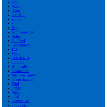
Mad
Motor
Natur
NYHED
Politik
Sport
Vejr
Arrangementer
Bolig
Sundhed
Syddanmark
112
Motor
COVID-19
Sort Sol
Kriminalitet
Uddannelse
Julebyen Tønder
Grænsehandel
Vind
Penge
Miljø
politi
Kongehuset
Shopping