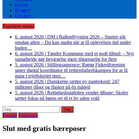
Haven
Byggeri
Det sker
Populære emner
6. august 2026
|
DM i Ballonflyvning 2026 – Starten gik
onsdag aften – Du kan stadig når at få oplevelsen ind under
huden…
6. august 2026
|
Tønder Kommune med et godt tilbud: – Nyt
samarbejde gør bevægelse mere tilgængelig for flere
5. august 2026
|
Stillingsannonce: Rømø Fiskeriforening
søger digital koordinator til retfærdighedskampen for at få
gang i rejefiskeriet igen…
5. august 2026
|
Danskerne sætter ny pantrekord: 247
millioner dåser og flasker på én måned
5. august 2026
|
Rettighedsstafetten vender tilbage: Skoler
sætter fokus på børns ret til et liv uden vold
Søg
efter:
Forside
Forbruger
Slut med gratis bæreposer