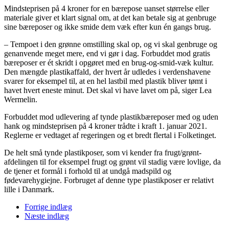
Mindsteprisen på 4 kroner for en bærepose uanset størrelse eller
materiale giver et klart signal om, at det kan betale sig at genbruge
sine bæreposer og ikke smide dem væk efter kun én gangs brug.
– Tempoet i den grønne omstilling skal op, og vi skal genbruge og
genanvende meget mere, end vi gør i dag. Forbuddet mod gratis
bæreposer er ét skridt i opgøret med en brug-og-smid-væk kultur.
Den mængde plastikaffald, der hvert år udledes i verdenshavene
svarer for eksempel til, at en hel lastbil med plastik bliver tømt i
havet hvert eneste minut. Det skal vi have lavet om på, siger Lea
Wermelin.
Forbuddet mod udlevering af tynde plastikbæreposer med og uden
hank og mindsteprisen på 4 kroner trådte i kraft 1. januar 2021.
Reglerne er vedtaget af regeringen og et bredt flertal i Folketinget.
De helt små tynde plastikposer, som vi kender fra frugt/grønt-
afdelingen til for eksempel frugt og grønt vil stadig være lovlige, da
de tjener et formål i forhold til at undgå madspild og
fødevarehygiejne. Forbruget af denne type plastikposer er relativt
lille i Danmark.
Forrige indlæg
Næste indlæg