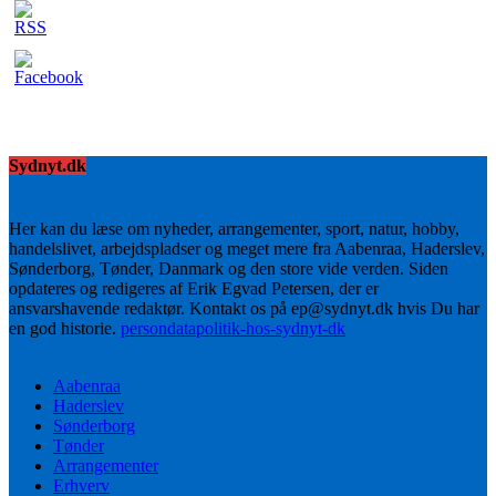
Sydnyt.dk
Her kan du læse om nyheder, arrangementer, sport, natur, hobby,
handelslivet, arbejdspladser og meget mere fra Aabenraa, Haderslev,
Sønderborg, Tønder, Danmark og den store vide verden. Siden
opdateres og redigeres af Erik Egvad Petersen, der er
ansvarshavende redaktør. Kontakt os på ep@sydnyt.dk hvis Du har
en god historie.
persondatapolitik-hos-sydnyt-dk
Aabenraa
Haderslev
Sønderborg
Tønder
Arrangementer
Erhverv