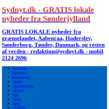
Sydnyt.dk - GRATIS lokale
nyheder fra Sønderjylland
GRATIS LOKALE nyheder fra
grænselandet, Aabenraa, Haderslev,
Sønderborg, Tønder, Danmark, og resten
af verden - redaktion@sydnyt.dk - mobil
2124 2696
Aabenraa
Haderslev
Sønderborg
Tønder
Arrangementer
Erhverv
Mad
Motor
Natur
NYHED