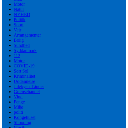
Motor
Natur
NYHED
Politik
Sport
Vejr
Arrangementer
Bolig
Sundhed
Syddanmark
112
Motor
COVID-19
Sort Sol
Kriminalitet
Uddannelse
Julebyen Tønder
Grænsehandel
Vind
Penge
Miljø
politi
Kongehuset
Shopping
Musik