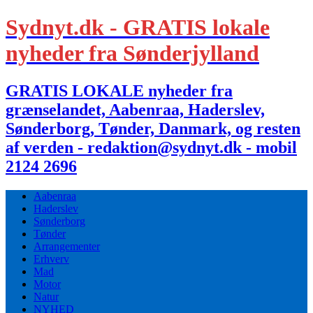
Sydnyt.dk - GRATIS lokale
nyheder fra Sønderjylland
GRATIS LOKALE nyheder fra
grænselandet, Aabenraa, Haderslev,
Sønderborg, Tønder, Danmark, og resten
af verden - redaktion@sydnyt.dk - mobil
2124 2696
Aabenraa
Haderslev
Sønderborg
Tønder
Arrangementer
Erhverv
Mad
Motor
Natur
NYHED