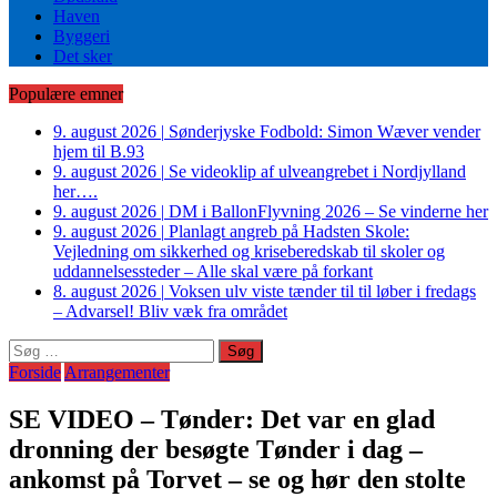
Haven
Byggeri
Det sker
Populære emner
9. august 2026
|
Sønderjyske Fodbold: Simon Wæver vender
hjem til B.93
9. august 2026
|
Se videoklip af ulveangrebet i Nordjylland
her….
9. august 2026
|
DM i BallonFlyvning 2026 – Se vinderne her
9. august 2026
|
Planlagt angreb på Hadsten Skole:
Vejledning om sikkerhed og kriseberedskab til skoler og
uddannelsessteder – Alle skal være på forkant
8. august 2026
|
Voksen ulv viste tænder til til løber i fredags
– Advarsel! Bliv væk fra området
Søg
efter:
Forside
Arrangementer
SE VIDEO – Tønder: Det var en glad
dronning der besøgte Tønder i dag –
ankomst på Torvet – se og hør den stolte