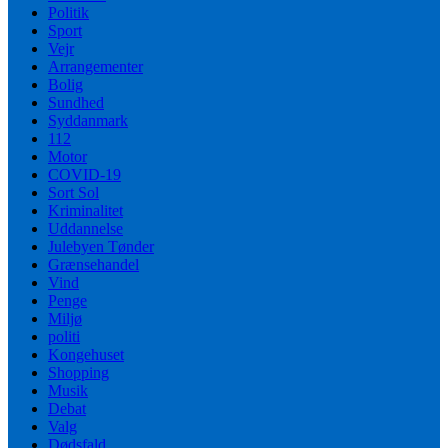
Politik
Sport
Vejr
Arrangementer
Bolig
Sundhed
Syddanmark
112
Motor
COVID-19
Sort Sol
Kriminalitet
Uddannelse
Julebyen Tønder
Grænsehandel
Vind
Penge
Miljø
politi
Kongehuset
Shopping
Musik
Debat
Valg
Dødsfald