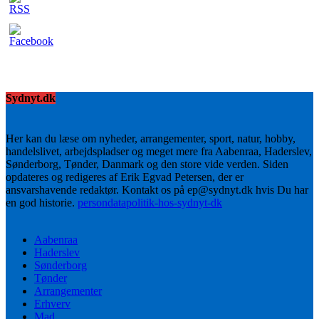
Sydnyt.dk
Her kan du læse om nyheder, arrangementer, sport, natur, hobby,
handelslivet, arbejdspladser og meget mere fra Aabenraa, Haderslev,
Sønderborg, Tønder, Danmark og den store vide verden. Siden
opdateres og redigeres af Erik Egvad Petersen, der er
ansvarshavende redaktør. Kontakt os på ep@sydnyt.dk hvis Du har
en god historie.
persondatapolitik-hos-sydnyt-dk
Aabenraa
Haderslev
Sønderborg
Tønder
Arrangementer
Erhverv
Mad