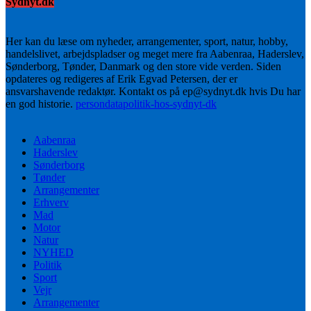
Sydnyt.dk
Her kan du læse om nyheder, arrangementer, sport, natur, hobby,
handelslivet, arbejdspladser og meget mere fra Aabenraa, Haderslev,
Sønderborg, Tønder, Danmark og den store vide verden. Siden
opdateres og redigeres af Erik Egvad Petersen, der er
ansvarshavende redaktør. Kontakt os på ep@sydnyt.dk hvis Du har
en god historie.
persondatapolitik-hos-sydnyt-dk
Aabenraa
Haderslev
Sønderborg
Tønder
Arrangementer
Erhverv
Mad
Motor
Natur
NYHED
Politik
Sport
Vejr
Arrangementer