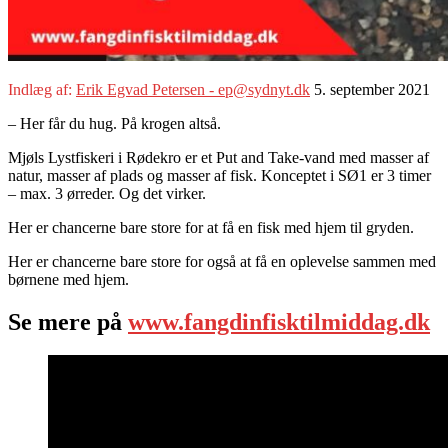
Indlæg af:
Erik Egvad Petersen - ep@sydnyt.dk
5. september 2021
– Her får du hug. På krogen altså.
Mjøls Lystfiskeri i Rødekro er et Put and Take-vand med masser af
natur, masser af plads og masser af fisk. Konceptet i SØ1 er 3 timer
– max. 3 ørreder. Og det virker.
Her er chancerne bare store for at få en fisk med hjem til gryden.
Her er chancerne bare store for også at få en oplevelse sammen med
børnene med hjem.
Se mere på
www.fangdinfisktilmiddag.dk