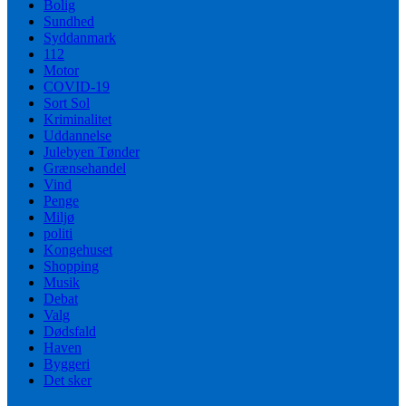
Bolig
Sundhed
Syddanmark
112
Motor
COVID-19
Sort Sol
Kriminalitet
Uddannelse
Julebyen Tønder
Grænsehandel
Vind
Penge
Miljø
politi
Kongehuset
Shopping
Musik
Debat
Valg
Dødsfald
Haven
Byggeri
Det sker