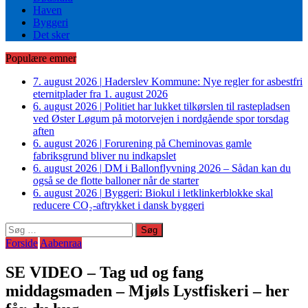
Haven
Byggeri
Det sker
Populære emner
7. august 2026
|
Haderslev Kommune: Nye regler for asbestfri
eternitplader fra 1. august 2026
6. august 2026
|
Politiet har lukket tilkørslen til rastepladsen
ved Øster Løgum på motorvejen i nordgående spor torsdag
aften
6. august 2026
|
Forurening på Cheminovas gamle
fabriksgrund bliver nu indkapslet
6. august 2026
|
DM i Ballonflyvning 2026 – Sådan kan du
også se de flotte balloner når de starter
6. august 2026
|
Byggeri: Biokul i letklinkerblokke skal
reducere CO₂-aftrykket i dansk byggeri
Søg
efter:
Forside
Aabenraa
SE VIDEO – Tag ud og fang
middagsmaden – Mjøls Lystfiskeri – her