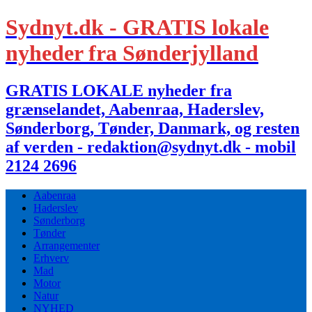
Sydnyt.dk - GRATIS lokale
nyheder fra Sønderjylland
GRATIS LOKALE nyheder fra
grænselandet, Aabenraa, Haderslev,
Sønderborg, Tønder, Danmark, og resten
af verden - redaktion@sydnyt.dk - mobil
2124 2696
Aabenraa
Haderslev
Sønderborg
Tønder
Arrangementer
Erhverv
Mad
Motor
Natur
NYHED