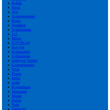
Politik
Sport
Vejr
Arrangementer
Bolig
Sundhed
Syddanmark
112
Motor
COVID-19
Sort Sol
Kriminalitet
Uddannelse
Julebyen Tønder
Grænsehandel
Vind
Penge
Miljø
politi
Kongehuset
Shopping
Musik
Debat
Valg
Dødsfald