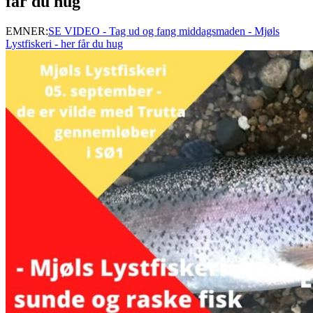
får du hug
EMNER:
SE VIDEO - Tag ud og fang middagsmaden - Mjøls
Lystfiskeri - her får du hug