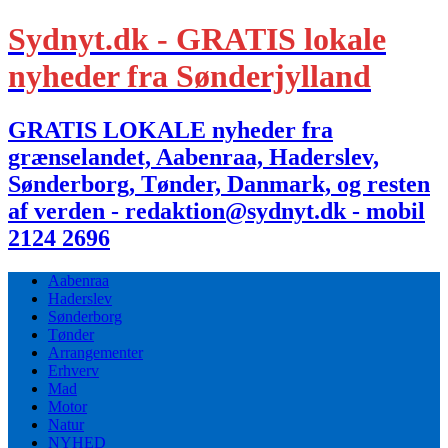
Sydnyt.dk - GRATIS lokale
nyheder fra Sønderjylland
GRATIS LOKALE nyheder fra
grænselandet, Aabenraa, Haderslev,
Sønderborg, Tønder, Danmark, og resten
af verden - redaktion@sydnyt.dk - mobil
2124 2696
Aabenraa
Haderslev
Sønderborg
Tønder
Arrangementer
Erhverv
Mad
Motor
Natur
NYHED