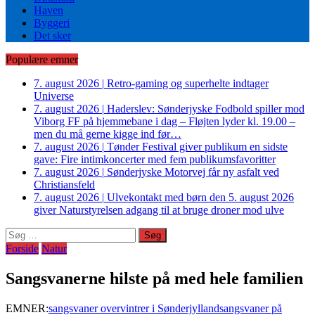
Haven
Byggeri
Det sker
Populære emner
7. august 2026
|
Retro-gaming og superhelte indtager
Universe
7. august 2026
|
Haderslev: Sønderjyske Fodbold spiller mod
Viborg FF på hjemmebane i dag – Fløjten lyder kl. 19.00 –
men du må gerne kigge ind før…
7. august 2026
|
Tønder Festival giver publikum en sidste
gave: Fire intimkoncerter med fem publikumsfavoritter
7. august 2026
|
Sønderjyske Motorvej får ny asfalt ved
Christiansfeld
7. august 2026
|
Ulvekontakt med børn den 5. august 2026
giver Naturstyrelsen adgang til at bruge droner mod ulve
Søg
efter:
Forside
Natur
Sangsvanerne hilste på med hele familien
EMNER:
sangsvaner overvintrer i Sønderjylland
sangsvaner på