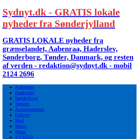
Sydnyt.dk - GRATIS lokale
nyheder fra Sønderjylland
GRATIS LOKALE nyheder fra
grænselandet, Aabenraa, Haderslev,
Sønderborg, Tønder, Danmark, og resten
af verden - redaktion@sydnyt.dk - mobil
2124 2696
Aabenraa
Haderslev
Sønderborg
Tønder
Arrangementer
Erhverv
Mad
Motor
Natur
NYHED