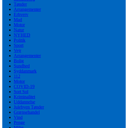
Tønder
Arrangementer
Erhverv
Mad
Motor
Natur
NYHED
Politik
Sport
Vejr
Arrangementer
Bolig
Sundhed
Syddanmark
112
Motor
COVID-19
Sort Sol
Kriminalitet
Uddannelse
Julebyen Tønder
Grænsehandel
Vind
Penge
Miljø