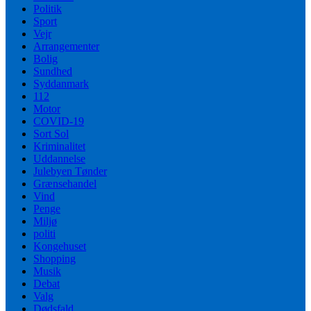
Politik
Sport
Vejr
Arrangementer
Bolig
Sundhed
Syddanmark
112
Motor
COVID-19
Sort Sol
Kriminalitet
Uddannelse
Julebyen Tønder
Grænsehandel
Vind
Penge
Miljø
politi
Kongehuset
Shopping
Musik
Debat
Valg
Dødsfald