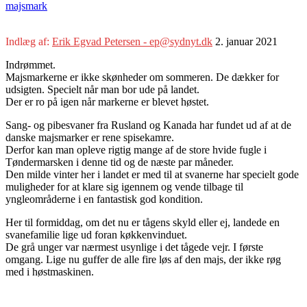
majsmark
Indlæg af:
Erik Egvad Petersen - ep@sydnyt.dk
2. januar 2021
Indrømmet.
Majsmarkerne er ikke skønheder om sommeren. De dækker for
udsigten. Specielt når man bor ude på landet.
Der er ro på igen når markerne er blevet høstet.
Sang- og pibesvaner fra Rusland og Kanada har fundet ud af at de
danske majsmarker er rene spisekamre.
Derfor kan man opleve rigtig mange af de store hvide fugle i
Tøndermarsken i denne tid og de næste par måneder.
Den milde vinter her i landet er med til at svanerne har specielt gode
muligheder for at klare sig igennem og vende tilbage til
yngleområderne i en fantastisk god kondition.
Her til formiddag, om det nu er tågens skyld eller ej, landede en
svanefamilie lige ud foran køkkenvinduet.
De grå unger var nærmest usynlige i det tågede vejr. I første
omgang. Lige nu guffer de alle fire løs af den majs, der ikke røg
med i høstmaskinen.