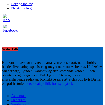
Forrige indlæg
Næste indlæg
Sydnyt.dk
Her kan du læse om nyheder, arrangementer, sport, natur, hobby,
handelslivet, arbejdspladser og meget mere fra Aabenraa, Haderslev,
Sønderborg, Tønder, Danmark og den store vide verden. Siden
opdateres og redigeres af Erik Egvad Petersen, der er
ansvarshavende redaktør. Kontakt os på ep@sydnyt.dk hvis Du har
en god historie.
persondatapolitik-hos-sydnyt-dk
Aabenraa
Haderslev
Sønderborg