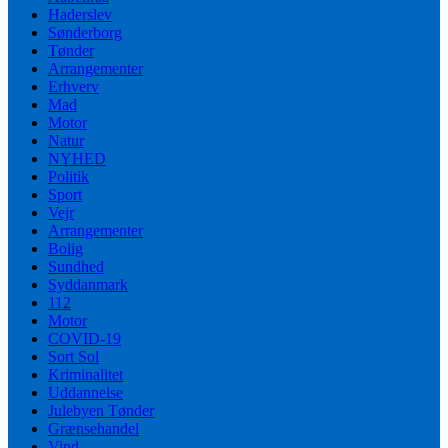
Haderslev
Sønderborg
Tønder
Arrangementer
Erhverv
Mad
Motor
Natur
NYHED
Politik
Sport
Vejr
Arrangementer
Bolig
Sundhed
Syddanmark
112
Motor
COVID-19
Sort Sol
Kriminalitet
Uddannelse
Julebyen Tønder
Grænsehandel
Vind