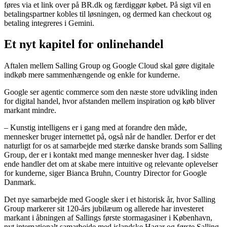
føres via et link over på BR.dk og færdiggør købet. På sigt vil en
betalingspartner kobles til løsningen, og dermed kan checkout og
betaling integreres i Gemini.
Et nyt kapitel for onlinehandel
Aftalen mellem Salling Group og Google Cloud skal gøre digitale
indkøb mere sammenhængende og enkle for kunderne.
Google ser agentic commerce som den næste store udvikling inden
for digital handel, hvor afstanden mellem inspiration og køb bliver
markant mindre.
– Kunstig intelligens er i gang med at forandre den måde,
mennesker bruger internettet på, også når de handler. Derfor er det
naturligt for os at samarbejde med stærke danske brands som Salling
Group, der er i kontakt med mange mennesker hver dag. I sidste
ende handler det om at skabe mere intuitive og relevante oplevelser
for kunderne, siger Bianca Bruhn, Country Director for Google
Danmark.
Det nye samarbejde med Google sker i et historisk år, hvor Salling
Group markerer sit 120-års jubilæum og allerede har investeret
markant i åbningen af Sallings første stormagasiner i København,
nyt internationalt samarbejde med islandske Hagar og første Salling