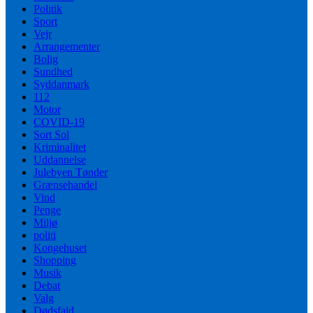
Politik
Sport
Vejr
Arrangementer
Bolig
Sundhed
Syddanmark
112
Motor
COVID-19
Sort Sol
Kriminalitet
Uddannelse
Julebyen Tønder
Grænsehandel
Vind
Penge
Miljø
politi
Kongehuset
Shopping
Musik
Debat
Valg
Dødsfald