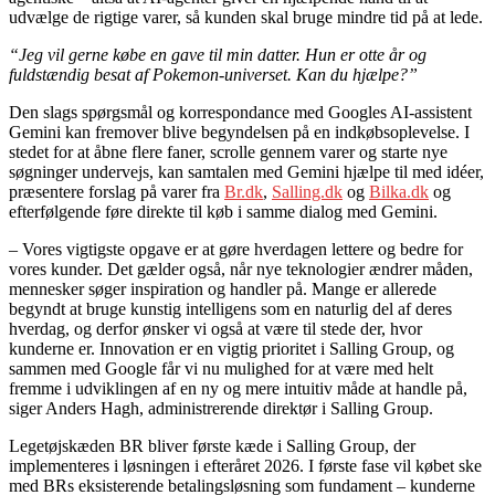
udvælge de rigtige varer, så kunden skal bruge mindre tid på at lede.
“Jeg vil gerne købe en gave til min datter. Hun er otte år og
fuldstændig besat af Pokemon-universet. Kan du hjælpe?”
Den slags spørgsmål og korrespondance med Googles AI-assistent
Gemini kan fremover blive begyndelsen på en indkøbsoplevelse. I
stedet for at åbne flere faner, scrolle gennem varer og starte nye
søgninger undervejs, kan samtalen med Gemini hjælpe til med idéer,
præsentere forslag på varer fra
Br.dk
,
Salling.dk
og
Bilka.dk
og
efterfølgende føre direkte til køb i samme dialog med Gemini.
– Vores vigtigste opgave er at gøre hverdagen lettere og bedre for
vores kunder. Det gælder også, når nye teknologier ændrer måden,
mennesker søger inspiration og handler på. Mange er allerede
begyndt at bruge kunstig intelligens som en naturlig del af deres
hverdag, og derfor ønsker vi også at være til stede der, hvor
kunderne er. Innovation er en vigtig prioritet i Salling Group, og
sammen med Google får vi nu mulighed for at være med helt
fremme i udviklingen af en ny og mere intuitiv måde at handle på,
siger Anders Hagh, administrerende direktør i Salling Group.
Legetøjskæden BR bliver første kæde i Salling Group, der
implementeres i løsningen i efteråret 2026. I første fase vil købet ske
med BRs eksisterende betalingsløsning som fundament – kunderne