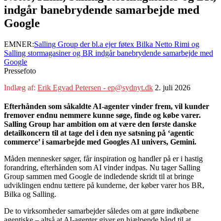
indgår banebrydende samarbejde med
Google
EMNER:
Salling Group der bl.a ejer føtex Bilka Netto Rimi og
Salling stormagasiner og BR indgår banebrydende samarbejde med
Google
Pressefoto
Indlæg af:
Erik Egvad Petersen - ep@sydnyt.dk
2. juli 2026
Efterhånden som såkaldte AI-agenter vinder frem, vil kunder
fremover endnu nemmere kunne søge, finde og købe varer.
Salling Group har ambition om at være den første danske
detailkoncern til at tage del i den nye satsning på ‘agentic
commerce’ i samarbejde med Googles AI univers, Gemini.
Måden mennesker søger, får inspiration og handler på er i hastig
forandring, efterhånden som AI vinder indpas. Nu tager Salling
Group sammen med Google de indledende skridt til at bringe
udviklingen endnu tættere på kunderne, der køber varer hos BR,
Bilka og Salling.
De to virksomheder samarbejder således om at gøre indkøbene
agentiske – altså at AI-agenter giver en hjælpende hånd til at