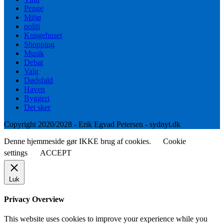
Penge
Miljø
politi
Kongehuset
Shopping
Musik
Debat
Valg
Dødsfald
Haven
Byggeri
Det sker
Copyright 2020/2028 - Erik Egvad Petersen - sydnyt.dk
Denne hjemmeside gør IKKE brug af cookies.
Cookie
settings
ACCEPT
Luk
Privacy Overview
This website uses cookies to improve your experience while you