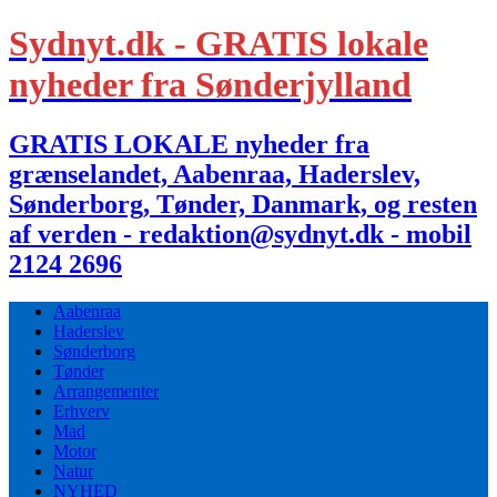
Sydnyt.dk - GRATIS lokale
nyheder fra Sønderjylland
GRATIS LOKALE nyheder fra
grænselandet, Aabenraa, Haderslev,
Sønderborg, Tønder, Danmark, og resten
af verden - redaktion@sydnyt.dk - mobil
2124 2696
Aabenraa
Haderslev
Sønderborg
Tønder
Arrangementer
Erhverv
Mad
Motor
Natur
NYHED