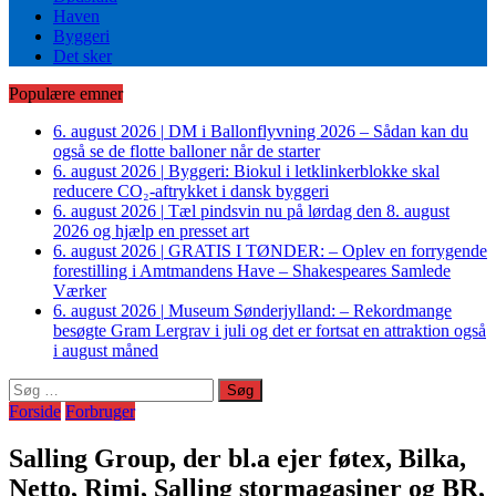
Haven
Byggeri
Det sker
Populære emner
6. august 2026
|
DM i Ballonflyvning 2026 – Sådan kan du
også se de flotte balloner når de starter
6. august 2026
|
Byggeri: Biokul i letklinkerblokke skal
reducere CO₂-aftrykket i dansk byggeri
6. august 2026
|
Tæl pindsvin nu på lørdag den 8. august
2026 og hjælp en presset art
6. august 2026
|
GRATIS I TØNDER: – Oplev en forrygende
forestilling i Amtmandens Have – Shakespeares Samlede
Værker
6. august 2026
|
Museum Sønderjylland: – Rekordmange
besøgte Gram Lergrav i juli og det er fortsat en attraktion også
i august måned
Søg
efter:
Forside
Forbruger
Salling Group, der bl.a ejer føtex, Bilka,
Netto, Rimi, Salling stormagasiner og BR,