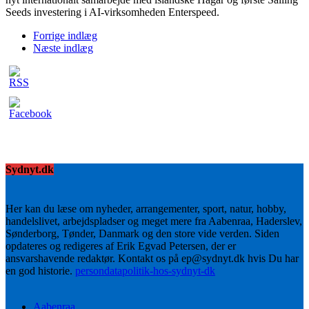
Seeds investering i AI-virksomheden Enterspeed.
Forrige indlæg
Næste indlæg
Sydnyt.dk
Her kan du læse om nyheder, arrangementer, sport, natur, hobby,
handelslivet, arbejdspladser og meget mere fra Aabenraa, Haderslev,
Sønderborg, Tønder, Danmark og den store vide verden. Siden
opdateres og redigeres af Erik Egvad Petersen, der er
ansvarshavende redaktør. Kontakt os på ep@sydnyt.dk hvis Du har
en god historie.
persondatapolitik-hos-sydnyt-dk
Aabenraa