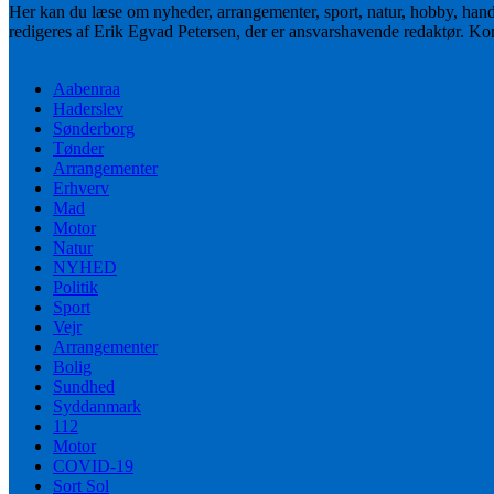
Her kan du læse om nyheder, arrangementer, sport, natur, hobby, han
redigeres af Erik Egvad Petersen, der er ansvarshavende redaktør. K
Aabenraa
Haderslev
Sønderborg
Tønder
Arrangementer
Erhverv
Mad
Motor
Natur
NYHED
Politik
Sport
Vejr
Arrangementer
Bolig
Sundhed
Syddanmark
112
Motor
COVID-19
Sort Sol