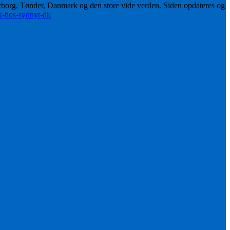
erborg, Tønder, Danmark og den store vide verden. Siden opdateres og
ik-hos-sydnyt-dk