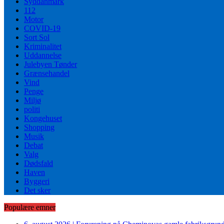
Syddanmark
112
Motor
COVID-19
Sort Sol
Kriminalitet
Uddannelse
Julebyen Tønder
Grænsehandel
Vind
Penge
Miljø
politi
Kongehuset
Shopping
Musik
Debat
Valg
Dødsfald
Haven
Byggeri
Det sker
Populære emner