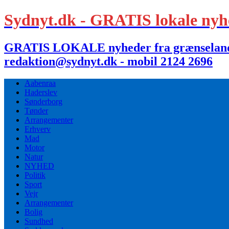
Sydnyt.dk - GRATIS lokale nyh
GRATIS LOKALE nyheder fra grænselandet,
redaktion@sydnyt.dk - mobil 2124 2696
Aabenraa
Haderslev
Sønderborg
Tønder
Arrangementer
Erhverv
Mad
Motor
Natur
NYHED
Politik
Sport
Vejr
Arrangementer
Bolig
Sundhed