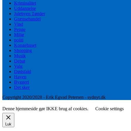
Kriminalitet
Uddannelse
Julebyen Tønder
Grænsehandel
Vind
Penge
Miljø
politi
Kongehuset
Shopping
Musik
Debat
Valg
Dødsfald
Haven
Byggeri
Det sker
Copyright 2020/2028 - Erik Egvad Petersen - sydnyt.dk
Denne hjemmeside gør IKKE brug af cookies.
Cookie settings
Luk