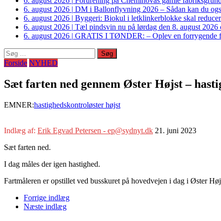
6. august 2026
|
Forurening på Cheminovas gamle fabriksgrund 
6. august 2026
|
DM i Ballonflyvning 2026 – Sådan kan du også s
6. august 2026
|
Byggeri: Biokul i letklinkerblokke skal reduce
6. august 2026
|
Tæl pindsvin nu på lørdag den 8. august 2026 o
6. august 2026
|
GRATIS I TØNDER: – Oplev en forrygende fo
Søg
efter:
Forside
NYHED
Sæt farten ned gennem Øster Højst – hasti
EMNER:
hastighedskontrol
øster højst
Indlæg af:
Erik Egvad Petersen - ep@sydnyt.dk
21. juni 2023
Sæt farten ned.
I dag måles der igen hastighed.
Fartmåleren er opstillet ved busskuret på hovedvejen i dag i Øster Høj
Forrige indlæg
Næste indlæg