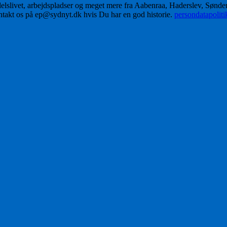
delslivet, arbejdspladser og meget mere fra Aabenraa, Haderslev, Sønd
ontakt os på ep@sydnyt.dk hvis Du har en god historie.
persondatapolit