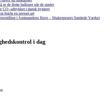
bliver nu indkapslet
e de flotte balloner når de starter
re CO₂-aftrykket i dansk byggeri
g hjælp en presset art
restilling i Amtmandens Have – Shakespeares Samlede Værker
ghedskontrol i dag
st.