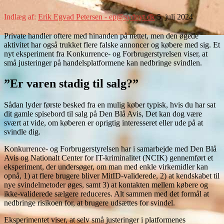
Indlæg af:
Erik Egvad Petersen - ep@sydnyt.dk
5. juli 2024
Private handler oftere med hinanden på nettet, men den øgede
aktivitet har også trukket flere falske annoncer og købere med sig. Et
nyt eksperiment fra Konkurrence- og Forbrugerstyrelsen viser, at
små justeringer på handelsplatformene kan nedbringe svindlen.
”Er varen stadig til salg?”
Sådan lyder første besked fra en mulig køber typisk, hvis du har sat
dit gamle spisebord til salg på Den Blå Avis, Det kan dog være
svært at vide, om køberen er oprigtig interesseret eller ude på at
svindle dig.
Konkurrence- og Forbrugerstyrelsen har i samarbejde med Den Blå
Avis og Nationalt Center for IT-kriminalitet (NCIK) gennemført et
eksperiment, der undersøger, om man med enkle virkemidler kan
opnå, 1) at flere brugere bliver MitID-validerede, 2) at kendskabet til
nye svindelmetoder øges, samt 3) at kontakten mellem købere og
ikke-validerede sælgere reduceres. Alt sammen med det formål at
nedbringe risikoen for, at brugere udsættes for svindel.
Eksperimentet viser, at selv små justeringer i platformenes