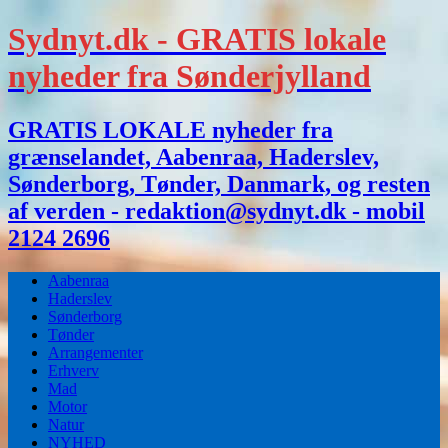
Sydnyt.dk - GRATIS lokale
nyheder fra Sønderjylland
GRATIS LOKALE nyheder fra
grænselandet, Aabenraa, Haderslev,
Sønderborg, Tønder, Danmark, og resten
af verden - redaktion@sydnyt.dk - mobil
2124 2696
Aabenraa
Haderslev
Sønderborg
Tønder
Arrangementer
Erhverv
Mad
Motor
Natur
NYHED