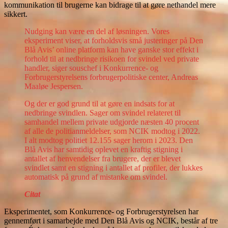
kommunikation til brugerne kan bidrage til at gøre nethandel mere
sikkert.
Nudging kan være en del af løsningen. Vores
eksperiment viser, at forholdsvis små justeringer på Den
Blå Avis’ online platform kan have ganske stor effekt i
forhold til at nedbringe risikoen for svindel ved private
handler, siger souschef i Konkurrence- og
Forbrugerstyrelsens forbrugerpolitiske center, Andreas
Maaløe Jespersen.
Og der er god grund til at gøre en indsats for at
nedbringe svindlen. Sager om svindel relateret til
samhandel mellem private udgjorde næsten 40 procent
af alle de politianmeldelser, som NCIK modtog i 2022.
I alt modtog politiet 12.155 sager herom i 2023. Den
Blå Avis har samtidig oplevet en kraftig stigning i
antallet af henvendelser fra brugere, der er blevet
svindlet samt en stigning i antallet af profiler, der lukkes
automatisk på grund af mistanke om svindel.
Citat
Eksperimentet, som Konkurrence- og Forbrugerstyrelsen har
gennemført i samarbejde med Den Blå Avis og NCIK, består af tre