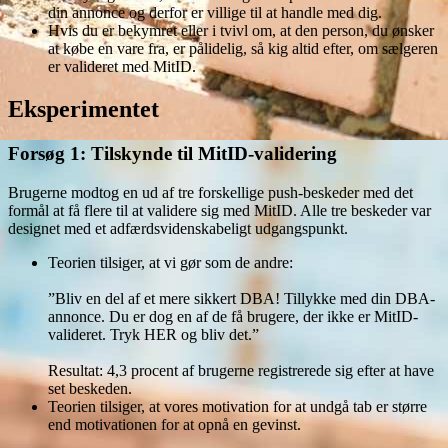
din annonce og derfor er villige til at handle med dig.
Hvis du er bekymret eller i tvivl om, at den person, du ønsker
at købe en vare fra, er pålidelig, så kig altid efter, om sælgeren
er valideret med MitID.
Eksperimentet
Forsøg 1: Tilskynde til MitID-validering
Brugerne modtog en ud af tre forskellige push-beskeder med det
formål at få flere til at validere sig med MitID. Alle tre beskeder var
designet med et adfærdsvidenskabeligt udgangspunkt.
Teorien tilsiger, at vi gør som de andre:
”Bliv en del af et mere sikkert DBA! Tillykke med din DBA-
annonce. Du er dog en af de få brugere, der ikke er MitID-
valideret. Tryk HER og bliv det.”
Resultat: 4,3 procent af brugerne registrerede sig efter at have
set beskeden.
Teorien tilsiger, at vores motivation for at undgå tab er større
end motivationen for at opnå en gevinst.