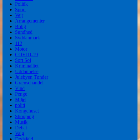
Politik
Sport
Vejr
Arrangementer
Bolig
Sundhed
Syddanmark
112
Motor
COVID-19
Sort Sol
Kriminalitet
Uddannelse
Julebyen Tønder
Grænsehandel
Vind
Penge
Miljø
politi
Kongehuset
Shopping
Musik
Debat
Valg
Dødsfald