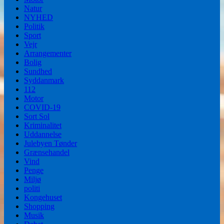
Natur
NYHED
Politik
Sport
Vejr
Arrangementer
Bolig
Sundhed
Syddanmark
112
Motor
COVID-19
Sort Sol
Kriminalitet
Uddannelse
Julebyen Tønder
Grænsehandel
Vind
Penge
Miljø
politi
Kongehuset
Shopping
Musik