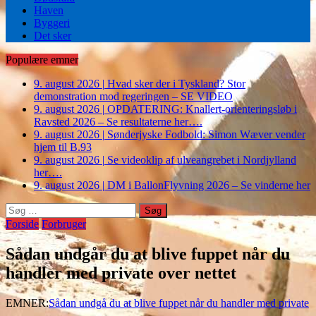
Haven
Byggeri
Det sker
Populære emner
9. august 2026
|
Hvad sker der i Tyskland? Stor
demonstration mod regeringen – SE VIDEO
9. august 2026
|
OPDATERING: Knallert-orienteringsløb i
Ravsted 2026 – Se resultaterne her….
9. august 2026
|
Sønderjyske Fodbold: Simon Wæver vender
hjem til B.93
9. august 2026
|
Se videoklip af ulveangrebet i Nordjylland
her….
9. august 2026
|
DM i BallonFlyvning 2026 – Se vinderne her
Søg
efter:
Forside
Forbruger
Sådan undgår du at blive fuppet når du
handler med private over nettet
EMNER:
Sådan undgå du at blive fuppet når du handler med private