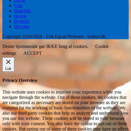
Debat
Valg
Dødsfald
Haven
Byggeri
Det sker
Copyright 2020/2028 - Erik Egvad Petersen - sydnyt.dk
Denne hjemmeside gør IKKE brug af cookies.
Cookie
settings
ACCEPT
Luk
Privacy Overview
This website uses cookies to improve your experience while you
navigate through the website. Out of these cookies, the cookies that
are categorized as necessary are stored on your browser as they are
essential for the working of basic functionalities of the website. We
also use third-party cookies that help us analyze and understand how
you use this website. These cookies will be stored in your browser
only with your consent. You also have the option to opt-out of these
cookies. But opting out of some of these cookies may have an effect