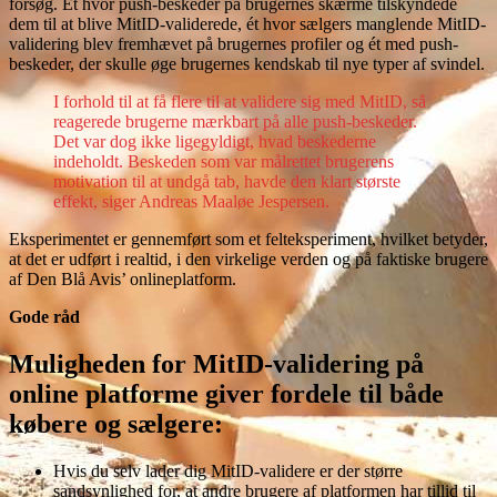
forsøg. Ét hvor push-beskeder på brugernes skærme tilskyndede
dem til at blive MitID-validerede, ét hvor sælgers manglende MitID-
validering blev fremhævet på brugernes profiler og ét med push-
beskeder, der skulle øge brugernes kendskab til nye typer af svindel.
I forhold til at få flere til at validere sig med MitID, så
reagerede brugerne mærkbart på alle push-beskeder.
Det var dog ikke ligegyldigt, hvad beskederne
indeholdt. Beskeden som var målrettet brugerens
motivation til at undgå tab, havde den klart største
effekt, siger Andreas Maaløe Jespersen.
Eksperimentet er gennemført som et felteksperiment, hvilket betyder,
at det er udført i realtid, i den virkelige verden og på faktiske brugere
af Den Blå Avis’ onlineplatform.
Gode råd
Muligheden for MitID-validering på
online platforme giver fordele til både
købere og sælgere:
Hvis du selv lader dig MitID-validere er der større
sandsynlighed for, at andre brugere af platformen har tillid til