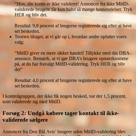
”Hov, din konto er ikke valideret! Annoncer fra ikke MitID-
validerede brugere får kun halvt så mange henvendelser. Tryk
HER og bliv det.
Resultat: 9,8 procent af brugerne registrerede sig efter at have
set beskeden.
Teorien tilsiger, at vi går op i, hvordan andre opfatter vores
valg:
”MitID giver en mere sikker handel! Tillykke med din DBA-
annonce. Bemærk, at vi gør DBA’s brugere opmærksomme
på, at du har fravalgt MitID-validering. Tryk HER og bliv
det”
Resultat: 4,0 procent af brugerne registrerede sig efter at have
set beskeden.
I kontrolgruppen, der ikke fik nogen besked, var der 1,5 procent,
som validerede sig med MitID.
Forsøg 2: Undgå købere tager kontakt til ikke-
validerede sælgere
Annoncer fra Den Blå Avis’ brugere uden MitID-validering blev