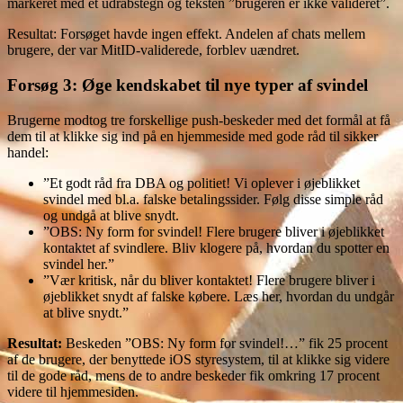
markeret med et udråbstegn og teksten ”brugeren er ikke valideret”.
Resultat: Forsøget havde ingen effekt. Andelen af chats mellem
brugere, der var MitID-validerede, forblev uændret.
Forsøg 3: Øge kendskabet til nye typer af svindel
Brugerne modtog tre forskellige push-beskeder med det formål at få
dem til at klikke sig ind på en hjemmeside med gode råd til sikker
handel:
”Et godt råd fra DBA og politiet! Vi oplever i øjeblikket
svindel med bl.a. falske betalingssider. Følg disse simple råd
og undgå at blive snydt.
”OBS: Ny form for svindel! Flere brugere bliver i øjeblikket
kontaktet af svindlere. Bliv klogere på, hvordan du spotter en
svindel her.”
”Vær kritisk, når du bliver kontaktet! Flere brugere bliver i
øjeblikket snydt af falske købere. Læs her, hvordan du undgår
at blive snydt.”
Resultat:
Beskeden ”OBS: Ny form for svindel!…” fik 25 procent
af de brugere, der benyttede iOS styresystem, til at klikke sig videre
til de gode råd, mens de to andre beskeder fik omkring 17 procent
videre til hjemmesiden.