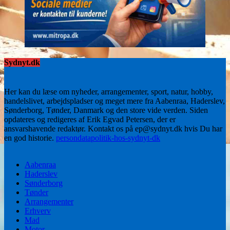
Sydnyt.dk
Her kan du læse om nyheder, arrangementer, sport, natur, hobby,
handelslivet, arbejdspladser og meget mere fra Aabenraa, Haderslev,
Sønderborg, Tønder, Danmark og den store vide verden. Siden
opdateres og redigeres af Erik Egvad Petersen, der er
ansvarshavende redaktør. Kontakt os på ep@sydnyt.dk hvis Du har
en god historie.
persondatapolitik-hos-sydnyt-dk
Aabenraa
Haderslev
Sønderborg
Tønder
Arrangementer
Erhverv
Mad
Motor