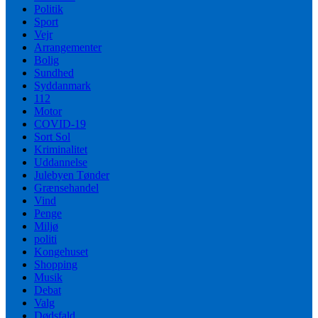
Politik
Sport
Vejr
Arrangementer
Bolig
Sundhed
Syddanmark
112
Motor
COVID-19
Sort Sol
Kriminalitet
Uddannelse
Julebyen Tønder
Grænsehandel
Vind
Penge
Miljø
politi
Kongehuset
Shopping
Musik
Debat
Valg
Dødsfald