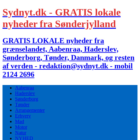
Sydnyt.dk - GRATIS lokale
nyheder fra Sønderjylland
GRATIS LOKALE nyheder fra
grænselandet, Aabenraa, Haderslev,
Sønderborg, Tønder, Danmark, og resten
af verden - redaktion@sydnyt.dk - mobil
2124 2696
Aabenraa
Haderslev
Sønderborg
Tønder
Arrangementer
Erhverv
Mad
Motor
Natur
NYHED