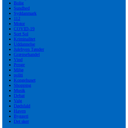
Bolig
Sundhed
Syddanmark
112
Motor
COVID-19
Sort Sol
Kriminalitet
Uddannelse
Julebyen Tønder
Grænsehandel
Vind
Penge
Miljø
politi
Kongehuset
Shopping
Musik
Debat
Valg
Dødsfald
Haven
Byggeri
Det sker