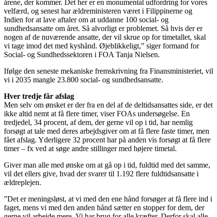
årene, der kommer. Det her er en monumental udfordring for vores
velfærd, og senest har ældreministeren været i Filippinerne og
Indien for at lave aftaler om at uddanne 100 social- og
sundhedsansatte om året. Så alvorligt er problemet. Så hvis der er
nogen af de nuværende ansatte, der vil skrue op for timetallet, skal
vi tage imod det med kyshånd. Øjeblikkeligt,” siger formand for
Social- og Sundhedssektoren i FOA Tanja Nielsen.
Ifølge den seneste mekaniske fremskrivning fra Finansministeriet, vil
vi i 2035 mangle 23.800 social- og sundhedsansatte.
Hver tredje får afslag
Men selv om ønsket er der fra en del af de deltidsansattes side, er det
ikke altid nemt at få flere timer, viser FOAs undersøgelse. En
tredjedel, 34 procent, af dem, der gerne vil op i tid, har nemlig
forsøgt at tale med deres arbejdsgiver om at få flere faste timer, men
fået afslag. Yderligere 32 procent har på anden vis forsøgt at få flere
timer – fx ved at søge andre stillinger med højere timetal.
Giver man alle med ønske om at gå op i tid, fuldtid med det samme,
vil det ellers give, hvad der svarer til 1.192 flere fuldtidsansatte i
ældreplejen.
”Det er meningsløst, at vi med den ene hånd forsøger at få flere ind i
faget, mens vi med den anden hånd sætter en stopper for dem, der
gerne vil arbejde mere. Vi har brug for alle kræfter. Derfor skal alle