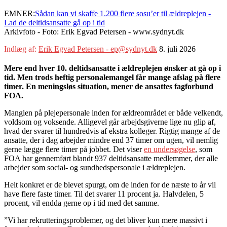
EMNER:
Sådan kan vi skaffe 1.200 flere sosu’er til ældreplejen -
Lad de deltidsansatte gå op i tid
Arkivfoto - Foto: Erik Egvad Petersen - www.sydnyt.dk
Indlæg af:
Erik Egvad Petersen - ep@sydnyt.dk
8. juli 2026
Mere end hver 10. deltidsansatte i ældreplejen ønsker at gå op i
tid. Men trods heftig personalemangel får mange afslag på flere
timer. En meningsløs situation, mener de ansattes fagforbund
FOA.
Manglen på plejepersonale inden for ældreområdet er både velkendt,
voldsom og voksende. Alligevel går arbejdsgiverne lige nu glip af,
hvad der svarer til hundredvis af ekstra kolleger. Rigtig mange af de
ansatte, der i dag arbejder mindre end 37 timer om ugen, vil nemlig
gerne lægge flere timer på jobbet. Det viser
en undersøgelse
, som
FOA har gennemført blandt 937 deltidsansatte medlemmer, der alle
arbejder som social- og sundhedspersonale i ældreplejen.
Helt konkret er de blevet spurgt, om de inden for de næste to år vil
have flere faste timer. Til det svarer 11 procent ja. Halvdelen, 5
procent, vil endda gerne op i tid med det samme.
”Vi har rekrutteringsproblemer, og det bliver kun mere massivt i