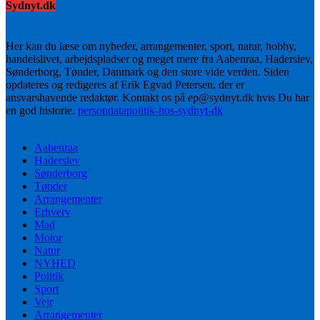
Sydnyt.dk
Her kan du læse om nyheder, arrangementer, sport, natur, hobby,
handelslivet, arbejdspladser og meget mere fra Aabenraa, Haderslev,
Sønderborg, Tønder, Danmark og den store vide verden. Siden
opdateres og redigeres af Erik Egvad Petersen, der er
ansvarshavende redaktør. Kontakt os på ep@sydnyt.dk hvis Du har
en god historie.
persondatapolitik-hos-sydnyt-dk
Aabenraa
Haderslev
Sønderborg
Tønder
Arrangementer
Erhverv
Mad
Motor
Natur
NYHED
Politik
Sport
Vejr
Arrangementer