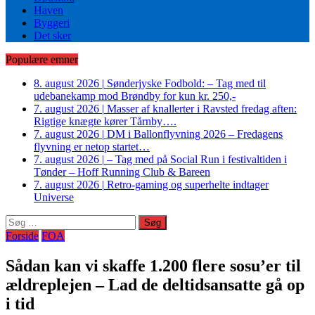
Haven
Byggeri
Det sker
Populære emner
8. august 2026
|
Sønderjyske Fodbold: – Tag med til
udebanekamp mod Brøndby for kun kr. 250,-
7. august 2026
|
Masser af knallerter i Ravsted fredag aften:
Rigtige knægte kører Tårnby….
7. august 2026
|
DM i Ballonflyvning 2026 – Fredagens
flyvning er netop startet…
7. august 2026
|
– Tag med på Social Run i festivaltiden i
Tønder – Hoff Running Club & Bareen
7. august 2026
|
Retro-gaming og superhelte indtager
Universe
Søg
efter:
Forside
FOA
Sådan kan vi skaffe 1.200 flere sosu’er til
ældreplejen – Lad de deltidsansatte gå op
i tid