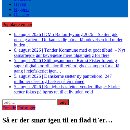
Haven
Byggeri
Det sker
Populære emner
6. august 2026
|
DM i Ballonflyvning 2026 – Starten gik
onsdag aften – Du kan stadig når at få oplevelsen ind under
huden…
6. august 2026
|
Tønder Kommune med et godt tilbud: – Nyt
samarbejde gør bevægelse mere tilgængelig for flere
5. august 2026
|
Stillingsannonce: Rømø Fiskeriforening
søger digital koordinator til retfærdighedskampen for at få
gang i rejefiskeriet igen…
5. august 2026
|
Danskerne sætter ny pantrekord: 247
millioner dåser og flasker på én måned
5. august 2026
|
Rettighedsstafetten vender tilbage: Skoler
sætter fokus på børns ret til et liv uden vold
Søg
efter:
Forside
Forbruger
Så er der smør igen til en flad ti`er…