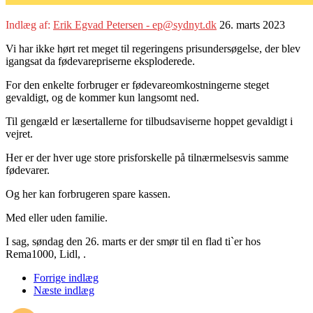
Indlæg af:
Erik Egvad Petersen - ep@sydnyt.dk
26. marts 2023
Vi har ikke hørt ret meget til regeringens prisundersøgelse, der blev
igangsat da fødevarepriserne eksploderede.
For den enkelte forbruger er fødevareomkostningerne steget
gevaldigt, og de kommer kun langsomt ned.
Til gengæld er læsertallerne for tilbudsaviserne hoppet gevaldigt i
vejret.
Her er der hver uge store prisforskelle på tilnærmelsesvis samme
fødevarer.
Og her kan forbrugeren spare kassen.
Med eller uden familie.
I sag, søndag den 26. marts er der smør til en flad ti`er hos
Rema1000, Lidl, .
Forrige indlæg
Næste indlæg