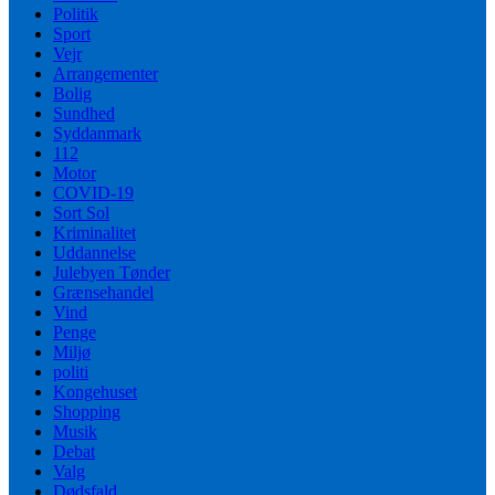
Politik
Sport
Vejr
Arrangementer
Bolig
Sundhed
Syddanmark
112
Motor
COVID-19
Sort Sol
Kriminalitet
Uddannelse
Julebyen Tønder
Grænsehandel
Vind
Penge
Miljø
politi
Kongehuset
Shopping
Musik
Debat
Valg
Dødsfald