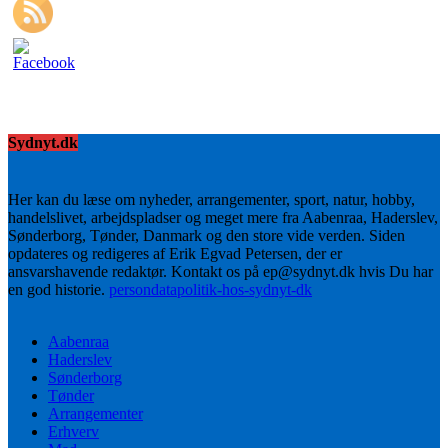
Sydnyt.dk
Her kan du læse om nyheder, arrangementer, sport, natur, hobby,
handelslivet, arbejdspladser og meget mere fra Aabenraa, Haderslev,
Sønderborg, Tønder, Danmark og den store vide verden. Siden
opdateres og redigeres af Erik Egvad Petersen, der er
ansvarshavende redaktør. Kontakt os på ep@sydnyt.dk hvis Du har
en god historie.
persondatapolitik-hos-sydnyt-dk
Aabenraa
Haderslev
Sønderborg
Tønder
Arrangementer
Erhverv