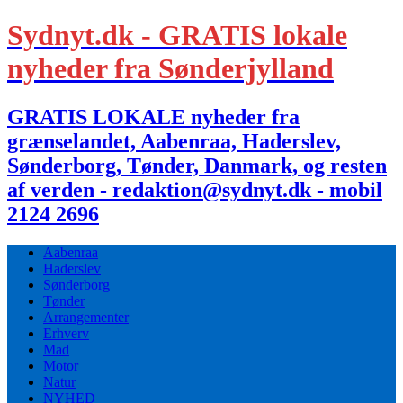
Sydnyt.dk - GRATIS lokale
nyheder fra Sønderjylland
GRATIS LOKALE nyheder fra
grænselandet, Aabenraa, Haderslev,
Sønderborg, Tønder, Danmark, og resten
af verden - redaktion@sydnyt.dk - mobil
2124 2696
Aabenraa
Haderslev
Sønderborg
Tønder
Arrangementer
Erhverv
Mad
Motor
Natur
NYHED