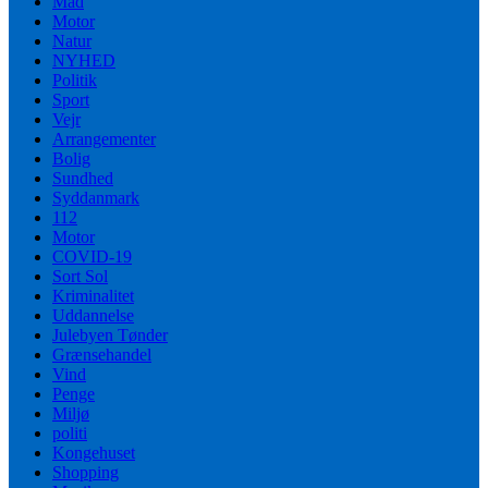
Mad
Motor
Natur
NYHED
Politik
Sport
Vejr
Arrangementer
Bolig
Sundhed
Syddanmark
112
Motor
COVID-19
Sort Sol
Kriminalitet
Uddannelse
Julebyen Tønder
Grænsehandel
Vind
Penge
Miljø
politi
Kongehuset
Shopping