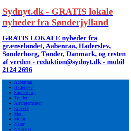
Sydnyt.dk - GRATIS lokale
nyheder fra Sønderjylland
GRATIS LOKALE nyheder fra
grænselandet, Aabenraa, Haderslev,
Sønderborg, Tønder, Danmark, og resten
af verden - redaktion@sydnyt.dk - mobil
2124 2696
Aabenraa
Haderslev
Sønderborg
Tønder
Arrangementer
Erhverv
Mad
Motor
Natur
NYHED