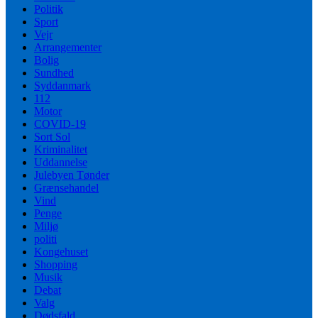
Politik
Sport
Vejr
Arrangementer
Bolig
Sundhed
Syddanmark
112
Motor
COVID-19
Sort Sol
Kriminalitet
Uddannelse
Julebyen Tønder
Grænsehandel
Vind
Penge
Miljø
politi
Kongehuset
Shopping
Musik
Debat
Valg
Dødsfald