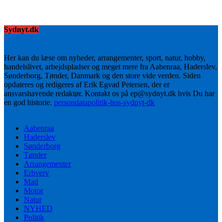
Sydnyt.dk
Her kan du læse om nyheder, arrangementer, sport, natur, hobby,
handelslivet, arbejdspladser og meget mere fra Aabenraa, Haderslev,
Sønderborg, Tønder, Danmark og den store vide verden. Siden
opdateres og redigeres af Erik Egvad Petersen, der er
ansvarshavende redaktør. Kontakt os på ep@sydnyt.dk hvis Du har
en god historie.
persondatapolitik-hos-sydnyt-dk
Aabenraa
Haderslev
Sønderborg
Tønder
Arrangementer
Erhverv
Mad
Motor
Natur
NYHED
Politik