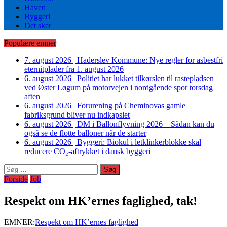
Haven
Byggeri
Det sker
Populære emner
7. august 2026
|
Haderslev Kommune: Nye regler for asbestfri
eternitplader fra 1. august 2026
6. august 2026
|
Politiet har lukket tilkørslen til rastepladsen
ved Øster Løgum på motorvejen i nordgående spor torsdag
aften
6. august 2026
|
Forurening på Cheminovas gamle
fabriksgrund bliver nu indkapslet
6. august 2026
|
DM i Ballonflyvning 2026 – Sådan kan du
også se de flotte balloner når de starter
6. august 2026
|
Byggeri: Biokul i letklinkerblokke skal
reducere CO₂-aftrykket i dansk byggeri
Søg
efter:
Forside
Job
Respekt om HK’ernes faglighed, tak!
EMNER:
Respekt om HK’ernes faglighed