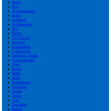
Sport
Vejr
Arrangementer
Bolig
Sundhed
Syddanmark
112
Motor
COVID-19
Sort Sol
Kriminalitet
Uddannelse
Julebyen Tønder
Grænsehandel
Vind
Penge
Miljø
politi
Kongehuset
Shopping
Musik
Debat
Valg
Dødsfald
Haven