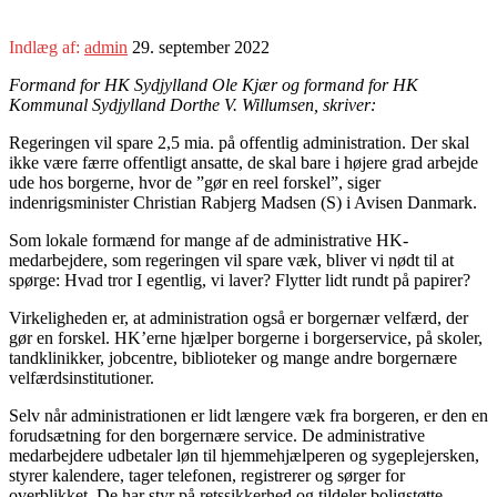
Indlæg af:
admin
29. september 2022
Formand for HK Sydjylland Ole Kjær og formand for HK
Kommunal Sydjylland Dorthe V. Willumsen, skriver:
Regeringen vil spare 2,5 mia. på offentlig administration. Der skal
ikke være færre offentligt ansatte, de skal bare i højere grad arbejde
ude hos borgerne, hvor de ”gør en reel forskel”, siger
indenrigsminister Christian Rabjerg Madsen (S) i Avisen Danmark.
Som lokale formænd for mange af de administrative HK-
medarbejdere, som regeringen vil spare væk, bliver vi nødt til at
spørge: Hvad tror I egentlig, vi laver? Flytter lidt rundt på papirer?
Virkeligheden er, at administration også er borgernær velfærd, der
gør en forskel. HK’erne hjælper borgerne i borgerservice, på skoler,
tandklinikker, jobcentre, biblioteker og mange andre borgernære
velfærdsinstitutioner.
Selv når administrationen er lidt længere væk fra borgeren, er den en
forudsætning for den borgernære service. De administrative
medarbejdere udbetaler løn til hjemmehjælperen og sygeplejersken,
styrer kalendere, tager telefonen, registrerer og sørger for
overblikket. De har styr på retssikkerhed og tildeler boligstøtte,