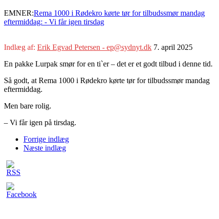
EMNER:
Rema 1000 i Rødekro kørte tør for tilbudssmør mandag
eftermiddag: - Vi får igen tirsdag
Indlæg af:
Erik Egvad Petersen - ep@sydnyt.dk
7. april 2025
En pakke Lurpak smør for en ti`er – det er et godt tilbud i denne tid.
Så godt, at Rema 1000 i Rødekro kørte tør for tilbudssmør mandag
eftermiddag.
Men bare rolig.
– Vi får igen på tirsdag.
Forrige indlæg
Næste indlæg