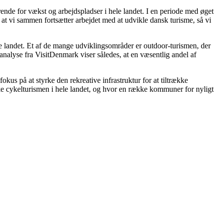
nde for vækst og arbejdspladser i hele landet. I en periode med øget
 at vi sammen fortsætter arbejdet med at udvikle dansk turisme, så vi
ele landet. Et af de mange udviklingsområder er outdoor-turismen, der
nalyse fra VisitDenmark viser således, at en væsentlig andel af
kus på at styrke den rekreative infrastruktur for at tiltrække
ke cykelturismen i hele landet, og hvor en række kommuner for nyligt