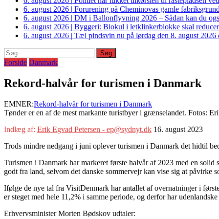
6. august 2026
|
Politiet har lukket tilkørslen til rastepladsen
6. august 2026
|
Forurening på Cheminovas gamle fabriksgrund 
6. august 2026
|
DM i Ballonflyvning 2026 – Sådan kan du også s
6. august 2026
|
Byggeri: Biokul i letklinkerblokke skal reduce
6. august 2026
|
Tæl pindsvin nu på lørdag den 8. august 2026 o
Søg
efter:
Forside
Danmark
Rekord-halvår for turismen i Danmark
EMNER:
Rekord-halvår for turismen i Danmark
Tønder er en af de mest markante turistbyer i grænselandet. Fotos: 
Indlæg af:
Erik Egvad Petersen - ep@sydnyt.dk
16. august 2023
Trods mindre nedgang i juni oplever turismen i Danmark det hidtil beds
Turismen i Danmark har markeret første halvår af 2023 med en solid sti
godt fra land, selvom det danske sommervejr kan vise sig at påvirke s
Ifølge de nye tal fra VisitDenmark har antallet af overnatninger i fø
er steget med hele 11,2% i samme periode, og derfor har udenlandske
Erhvervsminister Morten Bødskov udtaler: