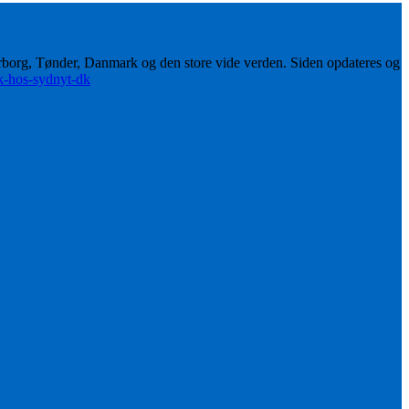
erborg, Tønder, Danmark og den store vide verden. Siden opdateres og
ik-hos-sydnyt-dk