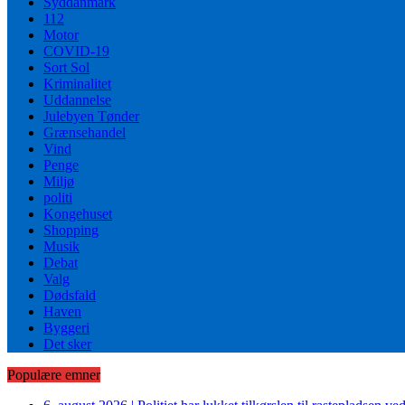
Syddanmark
112
Motor
COVID-19
Sort Sol
Kriminalitet
Uddannelse
Julebyen Tønder
Grænsehandel
Vind
Penge
Miljø
politi
Kongehuset
Shopping
Musik
Debat
Valg
Dødsfald
Haven
Byggeri
Det sker
Populære emner