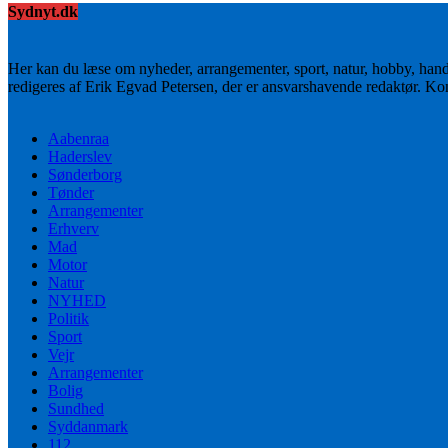
Sydnyt.dk
Her kan du læse om nyheder, arrangementer, sport, natur, hobby, han
redigeres af Erik Egvad Petersen, der er ansvarshavende redaktør. K
Aabenraa
Haderslev
Sønderborg
Tønder
Arrangementer
Erhverv
Mad
Motor
Natur
NYHED
Politik
Sport
Vejr
Arrangementer
Bolig
Sundhed
Syddanmark
112