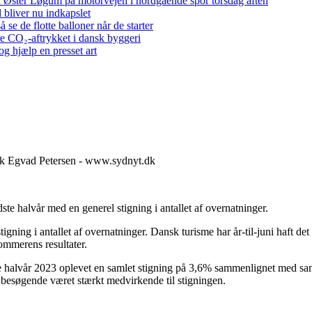
 ved Øster Løgum på motorvejen i nordgående spor torsdag aften
bliver nu indkapslet
e de flotte balloner når de starter
re CO₂-aftrykket i dansk byggeri
g hjælp en presset art
Erik Egvad Petersen - www.sydnyt.dk
te halvår med en generel stigning i antallet af overnatninger.
gning i antallet af overnatninger. Dansk turisme har år-til-juni haft d
ommerens resultater.
rste halvår 2023 oplevet en samlet stigning på 3,6% sammenlignet med s
 besøgende været stærkt medvirkende til stigningen.