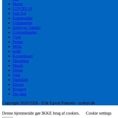
Motor
COVID-19
Sort Sol
Kriminalitet
Uddannelse
Julebyen Tønder
Grænsehandel
Vind
Penge
Miljø
politi
Kongehuset
Shopping
Musik
Debat
Valg
Dødsfald
Haven
Byggeri
Det sker
Copyright 2020/2028 - Erik Egvad Petersen - sydnyt.dk
Denne hjemmeside gør IKKE brug af cookies.
Cookie settings