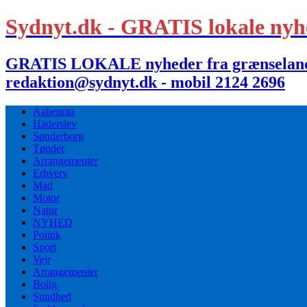
Sydnyt.dk - GRATIS lokale nyh
GRATIS LOKALE nyheder fra grænselandet,
redaktion@sydnyt.dk - mobil 2124 2696
Aabenraa
Haderslev
Sønderborg
Tønder
Arrangementer
Erhverv
Mad
Motor
Natur
NYHED
Politik
Sport
Vejr
Arrangementer
Bolig
Sundhed