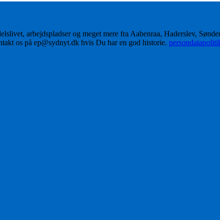
delslivet, arbejdspladser og meget mere fra Aabenraa, Haderslev, Sønd
ontakt os på ep@sydnyt.dk hvis Du har en god historie.
persondatapolit