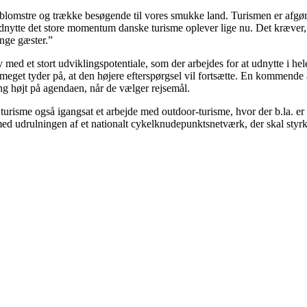
blomstre og trække besøgende til vores smukke land. Turismen er afgøre
t udnytte det store momentum danske turisme oplever lige nu. Det kræver,
nge gæster.”
 med et stort udviklingspotentiale, som der arbejdes for at udnytte i h
get tyder på, at den højere efterspørgsel vil fortsætte. En kommende a
ng højt på agendaen, når de vælger rejsemål.
urisme også igangsat et arbejde med outdoor-turisme, hvor der b.la. er fo
 med udrulningen af et nationalt cykelknudepunktsnetværk, der skal styr