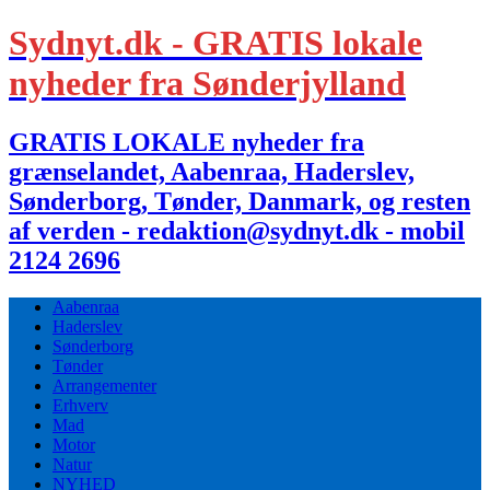
Sydnyt.dk - GRATIS lokale
nyheder fra Sønderjylland
GRATIS LOKALE nyheder fra
grænselandet, Aabenraa, Haderslev,
Sønderborg, Tønder, Danmark, og resten
af verden - redaktion@sydnyt.dk - mobil
2124 2696
Aabenraa
Haderslev
Sønderborg
Tønder
Arrangementer
Erhverv
Mad
Motor
Natur
NYHED