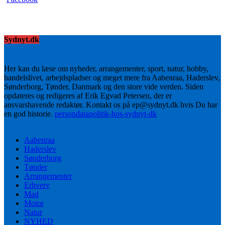
Sydnyt.dk
Her kan du læse om nyheder, arrangementer, sport, natur, hobby,
handelslivet, arbejdspladser og meget mere fra Aabenraa, Haderslev,
Sønderborg, Tønder, Danmark og den store vide verden. Siden
opdateres og redigeres af Erik Egvad Petersen, der er
ansvarshavende redaktør. Kontakt os på ep@sydnyt.dk hvis Du har
en god historie.
persondatapolitik-hos-sydnyt-dk
Aabenraa
Haderslev
Sønderborg
Tønder
Arrangementer
Erhverv
Mad
Motor
Natur
NYHED