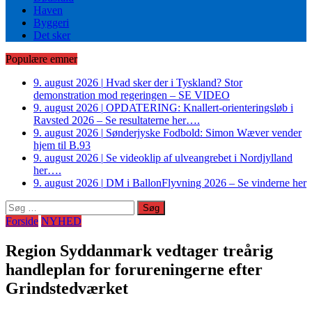
Haven
Byggeri
Det sker
Populære emner
9. august 2026
|
Hvad sker der i Tyskland? Stor
demonstration mod regeringen – SE VIDEO
9. august 2026
|
OPDATERING: Knallert-orienteringsløb i
Ravsted 2026 – Se resultaterne her….
9. august 2026
|
Sønderjyske Fodbold: Simon Wæver vender
hjem til B.93
9. august 2026
|
Se videoklip af ulveangrebet i Nordjylland
her….
9. august 2026
|
DM i BallonFlyvning 2026 – Se vinderne her
Søg
efter:
Forside
NYHED
Region Syddanmark vedtager treårig
handleplan for forureningerne efter
Grindstedværket