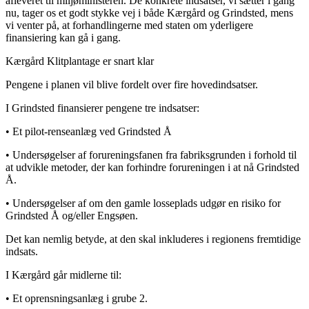
afleveret til miljøministeren. De konkrete indsatser, vi sætter i gang
nu, tager os et godt stykke vej i både Kærgård og Grindsted, mens
vi venter på, at forhandlingerne med staten om yderligere
finansiering kan gå i gang.
Kærgård Klitplantage er snart klar
Pengene i planen vil blive fordelt over fire hovedindsatser.
I Grindsted finansierer pengene tre indsatser:
• Et pilot-renseanlæg ved Grindsted Å
• Undersøgelser af forureningsfanen fra fabriksgrunden i forhold til
at udvikle metoder, der kan forhindre forureningen i at nå Grindsted
Å.
• Undersøgelser af om den gamle losseplads udgør en risiko for
Grindsted Å og/eller Engsøen.
Det kan nemlig betyde, at den skal inkluderes i regionens fremtidige
indsats.
I Kærgård går midlerne til:
• Et oprensningsanlæg i grube 2.