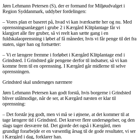
Jørn Lehmann Petersen (S), der er formand for Miljøudvalget i
Region Syddanmark, uddyber fordelingen:
– Vores plan er baseret på, hvad vi kan iværksætte her og nu. Med
oprensningsanlægget i grube 2 i Kærgård Klitplantage får vi
klargjort alle fire gruber, så vi reelt kan sætte gang i en
fuldskalaoprensning i løbet af få måneder, hvis vi får penge til det fra
staten, siger han og fortsætter:
– Vi er længere fremme i forløbet i Kærgård Klitplantage end i
Grindsted. I Grindsted går pengene derfor til indsatser, så vi kan
komme frem til en oprensning. I Kærgård går midlerne til selve
oprensningen.
Grindsted skal undersøges nærmere
Jørn Lehmann Petersen kan godt forstå, hvis borgerne i Grindsted
bliver utålmodige, når de ser, at Kærgård næsten er klar til
oprensning:
– Det forstår jeg godt, men vi må se i øjnene, at det kommer til at
tage længere tid i Grindsted. Det kræver flere undersøgelser, og den
slags tager desværre tid. Det gjorde det også i Kærgård, men
grundigt forarbejde er en væsentlig årsag til de gode resultater, vi ser
i Kærgård i dag, forklarer han.