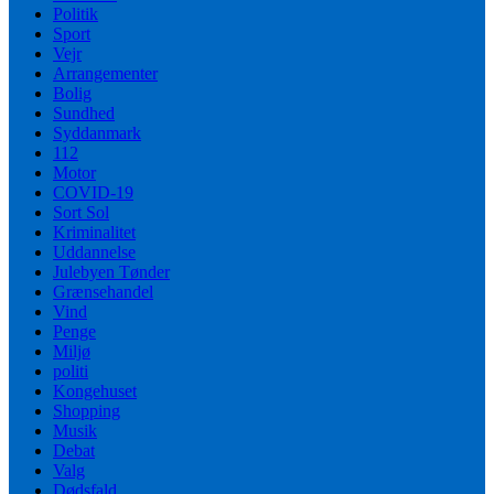
Politik
Sport
Vejr
Arrangementer
Bolig
Sundhed
Syddanmark
112
Motor
COVID-19
Sort Sol
Kriminalitet
Uddannelse
Julebyen Tønder
Grænsehandel
Vind
Penge
Miljø
politi
Kongehuset
Shopping
Musik
Debat
Valg
Dødsfald