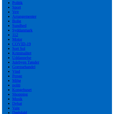
Politik
Sport
Vejr
Arrangementer
Bolig
Sundhed
Syddanmark
112
Motor
COVID-19
Sort Sol
Kriminalitet
Uddannelse
Julebyen Tønder
Grænsehandel
Vind
Penge
Miljø
politi
Kongehuset
Shopping
Musik
Debat
Valg
Dødsfald