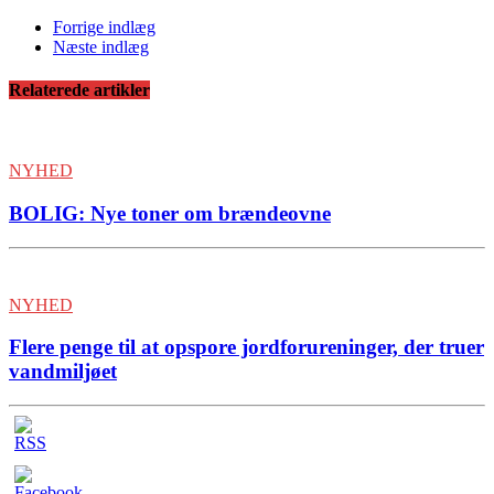
Forrige indlæg
Næste indlæg
Relaterede artikler
NYHED
BOLIG: Nye toner om brændeovne
NYHED
Flere penge til at opspore jordforureninger, der truer
vandmiljøet