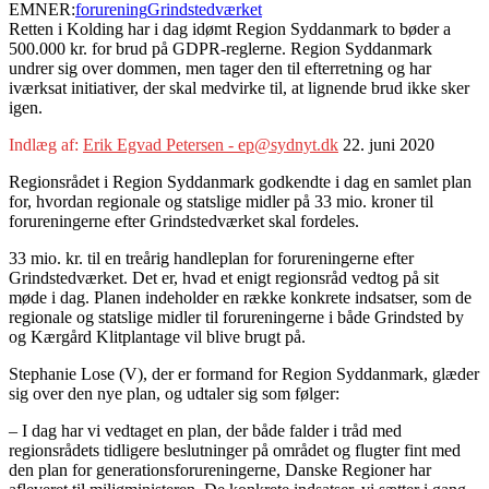
EMNER:
forurening
Grindstedværket
Retten i Kolding har i dag idømt Region Syddanmark to bøder a
500.000 kr. for brud på GDPR-reglerne. Region Syddanmark
undrer sig over dommen, men tager den til efterretning og har
iværksat initiativer, der skal medvirke til, at lignende brud ikke sker
igen.
Indlæg af:
Erik Egvad Petersen - ep@sydnyt.dk
22. juni 2020
Regionsrådet i Region Syddanmark godkendte i dag en samlet plan
for, hvordan regionale og statslige midler på 33 mio. kroner til
forureningerne efter Grindstedværket skal fordeles.
33 mio. kr. til en treårig handleplan for forureningerne efter
Grindstedværket. Det er, hvad et enigt regionsråd vedtog på sit
møde i dag. Planen indeholder en række konkrete indsatser, som de
regionale og statslige midler til forureningerne i både Grindsted by
og Kærgård Klitplantage vil blive brugt på.
Stephanie Lose (V), der er formand for Region Syddanmark, glæder
sig over den nye plan, og udtaler sig som følger:
– I dag har vi vedtaget en plan, der både falder i tråd med
regionsrådets tidligere beslutninger på området og flugter fint med
den plan for generationsforureningerne, Danske Regioner har