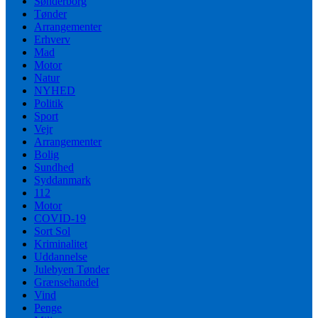
Sønderborg
Tønder
Arrangementer
Erhverv
Mad
Motor
Natur
NYHED
Politik
Sport
Vejr
Arrangementer
Bolig
Sundhed
Syddanmark
112
Motor
COVID-19
Sort Sol
Kriminalitet
Uddannelse
Julebyen Tønder
Grænsehandel
Vind
Penge