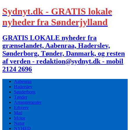
Sydnyt.dk - GRATIS lokale
nyheder fra Sønderjylland
GRATIS LOKALE nyheder fra
grænselandet, Aabenraa, Haderslev,
Sønderborg, Tønder, Danmark, og resten
af verden - redaktion@sydnyt.dk - mobil
2124 2696
Aabenraa
Haderslev
Sønderborg
Tønder
Arrangementer
Erhverv
Mad
Motor
Natur
NYHED