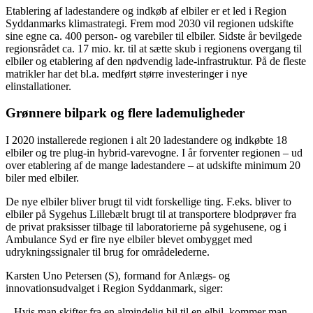
Etablering af ladestandere og indkøb af elbiler er et led i Region
Syddanmarks klimastrategi. Frem mod 2030 vil regionen udskifte
sine egne ca. 400 person- og varebiler til elbiler. Sidste år bevilgede
regionsrådet ca. 17 mio. kr. til at sætte skub i regionens overgang til
elbiler og etablering af den nødvendig lade-infrastruktur. På de fleste
matrikler har det bl.a. medført større investeringer i nye
elinstallationer.
Grønnere bilpark og flere lademuligheder
I 2020 installerede regionen i alt 20 ladestandere og indkøbte 18
elbiler og tre plug-in hybrid-varevogne. I år forventer regionen – ud
over etablering af de mange ladestandere – at udskifte minimum 20
biler med elbiler.
De nye elbiler bliver brugt til vidt forskellige ting. F.eks. bliver to
elbiler på Sygehus Lillebælt brugt til at transportere blodprøver fra
de privat praksisser tilbage til laboratorierne på sygehusene, og i
Ambulance Syd er fire nye elbiler blevet ombygget med
udrykningssignaler til brug for områdelederne.
Karsten Uno Petersen (S), formand for Anlægs- og
innovationsudvalget i Region Syddanmark, siger:
– Hvis man skifter fra en almindelig bil til en elbil, kommer man