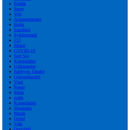
Politik
Sport
Vejr
Arrangementer
Bolig
Sundhed
Syddanmark
112
Motor
COVID-19
Sort Sol
Kriminalitet
Uddannelse
Julebyen Tønder
Grænsehandel
Vind
Penge
Miljø
politi
Kongehuset
Shopping
Musik
Debat
Valg
Dødsfald