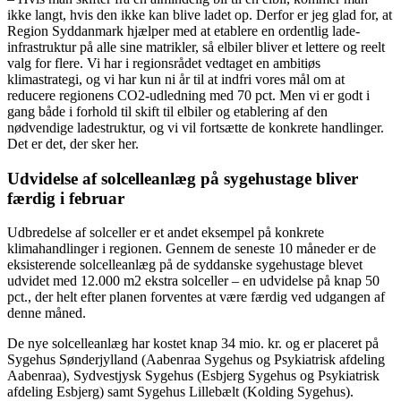
ikke langt, hvis den ikke kan blive ladet op. Derfor er jeg glad for, at
Region Syddanmark hjælper med at etablere en ordentlig lade-
infrastruktur på alle sine matrikler, så elbiler bliver et lettere og reelt
valg for flere. Vi har i regionsrådet vedtaget en ambitiøs
klimastrategi, og vi har kun ni år til at indfri vores mål om at
reducere regionens CO2-udledning med 70 pct. Men vi er godt i
gang både i forhold til skift til elbiler og etablering af den
nødvendige ladestruktur, og vi vil fortsætte de konkrete handlinger.
Det er det, der sker her.
Udvidelse af solcelleanlæg på sygehustage bliver
færdig i februar
Udbredelse af solceller er et andet eksempel på konkrete
klimahandlinger i regionen. Gennem de seneste 10 måneder er de
eksisterende solcelleanlæg på de syddanske sygehustage blevet
udvidet med 12.000 m2 ekstra solceller – en udvidelse på knap 50
pct., der helt efter planen forventes at være færdig ved udgangen af
denne måned.
De nye solcelleanlæg har kostet knap 34 mio. kr. og er placeret på
Sygehus Sønderjylland (Aabenraa Sygehus og Psykiatrisk afdeling
Aabenraa), Sydvestjysk Sygehus (Esbjerg Sygehus og Psykiatrisk
afdeling Esbjerg) samt Sygehus Lillebælt (Kolding Sygehus).