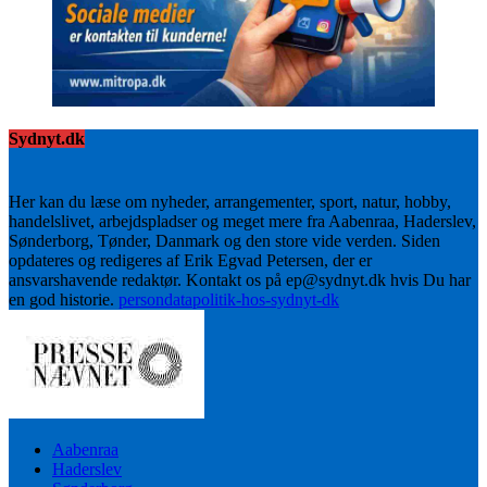
Sydnyt.dk
Her kan du læse om nyheder, arrangementer, sport, natur, hobby,
handelslivet, arbejdspladser og meget mere fra Aabenraa, Haderslev,
Sønderborg, Tønder, Danmark og den store vide verden. Siden
opdateres og redigeres af Erik Egvad Petersen, der er
ansvarshavende redaktør. Kontakt os på ep@sydnyt.dk hvis Du har
en god historie.
persondatapolitik-hos-sydnyt-dk
Aabenraa
Haderslev