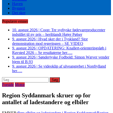
Haven
Byggeri
Det sker
Populære emner
10. august 2026
|
Coop: Tre sydjyske fødevareproducenter
indstillet til ny pris – heriblandt Højer Pølser
9. august 2026
|
Hvad sker der i Tyskland? Stor
demonstration mod regeringen – SE VIDEO
9. august 2026
|
OPDATERING: Knallert-orienteringsløb i
Ravsted 2026 – Se resultaterne her….
9. august 2026
|
Sønderjyske Fodbold: Simon Wæver vender
hjem til B.93
9. august 2026
|
Se videoklip af ulveangrebet i Nordjylland
her….
Søg
efter:
Forside
Motor
Region Syddanmark skruer op for
antallet af ladestandere og elbiler
EMNER:
flere elbiler og ladestandere i Region Syddanmark
Region