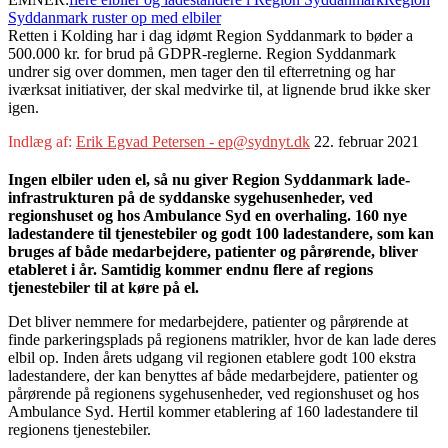
Syddanmark ruster op med elbiler
Retten i Kolding har i dag idømt Region Syddanmark to bøder a
500.000 kr. for brud på GDPR-reglerne. Region Syddanmark
undrer sig over dommen, men tager den til efterretning og har
iværksat initiativer, der skal medvirke til, at lignende brud ikke sker
igen.
Indlæg af:
Erik Egvad Petersen - ep@sydnyt.dk
22. februar 2021
Ingen elbiler uden el, så nu giver Region Syddanmark lade-
infrastrukturen på de syddanske sygehusenheder, ved
regionshuset og hos Ambulance Syd en overhaling. 160 nye
ladestandere til tjenestebiler og godt 100 ladestandere, som kan
bruges af både medarbejdere, patienter og pårørende, bliver
etableret i år. Samtidig kommer endnu flere af regions
tjenestebiler til at køre på el.
Det bliver nemmere for medarbejdere, patienter og pårørende at
finde parkeringsplads på regionens matrikler, hvor de kan lade deres
elbil op. Inden årets udgang vil regionen etablere godt 100 ekstra
ladestandere, der kan benyttes af både medarbejdere, patienter og
pårørende på regionens sygehusenheder, ved regionshuset og hos
Ambulance Syd. Hertil kommer etablering af 160 ladestandere til
regionens tjenestebiler.