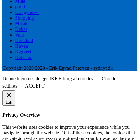
Miljø
politi
Kongehuset
Shopping
Musik
Debat
Valg
Dødsfald
Haven
Byggeri
Det sker
Copyright 2020/2028 - Erik Egvad Petersen - sydnyt.dk
Denne hjemmeside gør IKKE brug af cookies.
Cookie
settings
ACCEPT
Luk
Privacy Overview
This website uses cookies to improve your experience while you
navigate through the website. Out of these cookies, the cookies that
are categorized as necessary are stored on your browser as they are