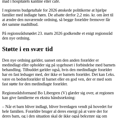
mad i hospitalets kantine eller café.
I regionens budgetaftale for 2026 ønskede politikerne at hjælpe
familier med indlagte børn. De afsatte derfor 2,2 mio. kr. om året til
at ændre den nuværende ordning, så begge forældre fremover får
det samme madtilbud.
På regionsrådsmødet 23. marts 2026 godkendte et enigt regionsråd
den nye ordning.
Støtte i en svær tid
Den nye ordning gælder, uanset om den anden forælder er
medindlagt eller opholder sig på sygehuset i forbindelse med barnets
behandling. Tilbuddet gælder også, hvis den medindlagte forælder
har en fast ledsager med, der ikke er barnets forælder. Det kan f.eks.
være en bedsteforælder til barnet eller en god ven, der er med som
fast støtte for den medindlagte forælder.
Regionsrådsformand Bo Libergren (V) glæder sig over, at regionen
kan give familierne en ekstra håndsrækning:
– Når et barn bliver indlagt, bliver hverdagen vendt på hovedet for
hele familien. Forældre bruger al deres energi på at være der for
deres barn, og i den situation skal de ikke også bekymre sig om