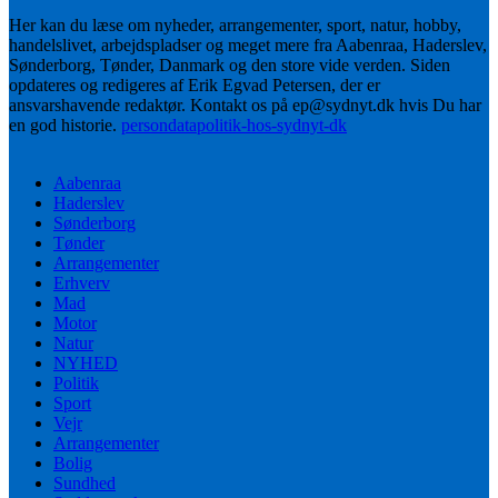
Her kan du læse om nyheder, arrangementer, sport, natur, hobby,
handelslivet, arbejdspladser og meget mere fra Aabenraa, Haderslev,
Sønderborg, Tønder, Danmark og den store vide verden. Siden
opdateres og redigeres af Erik Egvad Petersen, der er
ansvarshavende redaktør. Kontakt os på ep@sydnyt.dk hvis Du har
en god historie.
persondatapolitik-hos-sydnyt-dk
Aabenraa
Haderslev
Sønderborg
Tønder
Arrangementer
Erhverv
Mad
Motor
Natur
NYHED
Politik
Sport
Vejr
Arrangementer
Bolig
Sundhed