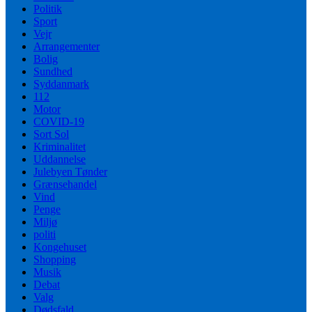
Politik
Sport
Vejr
Arrangementer
Bolig
Sundhed
Syddanmark
112
Motor
COVID-19
Sort Sol
Kriminalitet
Uddannelse
Julebyen Tønder
Grænsehandel
Vind
Penge
Miljø
politi
Kongehuset
Shopping
Musik
Debat
Valg
Dødsfald