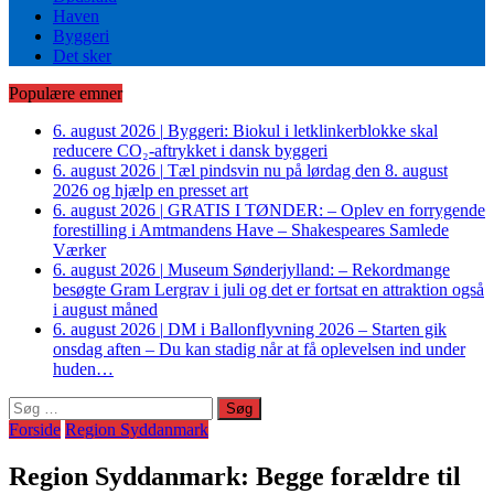
Haven
Byggeri
Det sker
Populære emner
6. august 2026
|
Byggeri: Biokul i letklinkerblokke skal
reducere CO₂-aftrykket i dansk byggeri
6. august 2026
|
Tæl pindsvin nu på lørdag den 8. august
2026 og hjælp en presset art
6. august 2026
|
GRATIS I TØNDER: – Oplev en forrygende
forestilling i Amtmandens Have – Shakespeares Samlede
Værker
6. august 2026
|
Museum Sønderjylland: – Rekordmange
besøgte Gram Lergrav i juli og det er fortsat en attraktion også
i august måned
6. august 2026
|
DM i Ballonflyvning 2026 – Starten gik
onsdag aften – Du kan stadig når at få oplevelsen ind under
huden…
Søg
efter:
Forside
Region Syddanmark
Region Syddanmark: Begge forældre til