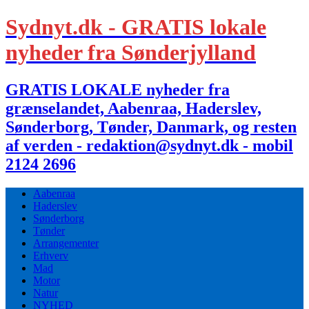
Sydnyt.dk - GRATIS lokale
nyheder fra Sønderjylland
GRATIS LOKALE nyheder fra
grænselandet, Aabenraa, Haderslev,
Sønderborg, Tønder, Danmark, og resten
af verden - redaktion@sydnyt.dk - mobil
2124 2696
Aabenraa
Haderslev
Sønderborg
Tønder
Arrangementer
Erhverv
Mad
Motor
Natur
NYHED