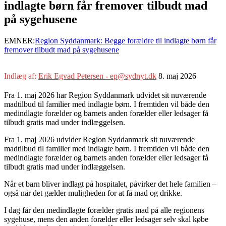
indlagte børn får fremover tilbudt mad
på sygehusene
EMNER:
Region Syddanmark: Begge forældre til indlagte børn får
fremover tilbudt mad på sygehusene
Indlæg af:
Erik Egvad Petersen - ep@sydnyt.dk
8. maj 2026
Fra 1. maj 2026 har Region Syddanmark udvidet sit nuværende
madtilbud til familier med indlagte børn. I fremtiden vil både den
medindlagte forælder og barnets anden forælder eller ledsager få
tilbudt gratis mad under indlæggelsen.
Fra 1. maj 2026 udvider Region Syddanmark sit nuværende
madtilbud til familier med indlagte børn. I fremtiden vil både den
medindlagte forælder og barnets anden forælder eller ledsager få
tilbudt gratis mad under indlæggelsen.
Når et barn bliver indlagt på hospitalet, påvirker det hele familien –
også når det gælder muligheden for at få mad og drikke.
I dag får den medindlagte forælder gratis mad på alle regionens
sygehuse, mens den anden forælder eller ledsager selv skal købe