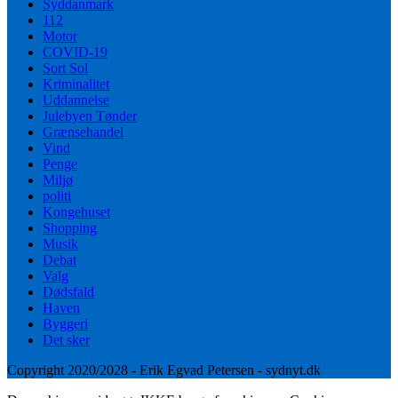
Syddanmark
112
Motor
COVID-19
Sort Sol
Kriminalitet
Uddannelse
Julebyen Tønder
Grænsehandel
Vind
Penge
Miljø
politi
Kongehuset
Shopping
Musik
Debat
Valg
Dødsfald
Haven
Byggeri
Det sker
Copyright 2020/2028 - Erik Egvad Petersen - sydnyt.dk