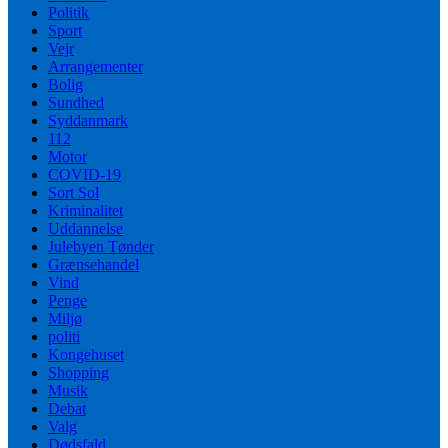
Politik
Sport
Vejr
Arrangementer
Bolig
Sundhed
Syddanmark
112
Motor
COVID-19
Sort Sol
Kriminalitet
Uddannelse
Julebyen Tønder
Grænsehandel
Vind
Penge
Miljø
politi
Kongehuset
Shopping
Musik
Debat
Valg
Dødsfald