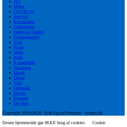
112
Motor
COVID-19
Sort Sol
Kriminalitet
Uddannelse
Julebyen Tønder
Grænsehandel
Vind
Penge
Miljø
politi
Kongehuset
Shopping
Musik
Debat
Valg
Dødsfald
Haven
Byggeri
Det sker
Copyright 2020/2028 - Erik Egvad Petersen - sydnyt.dk
Denne hjemmeside gør IKKE brug af cookies.
Cookie