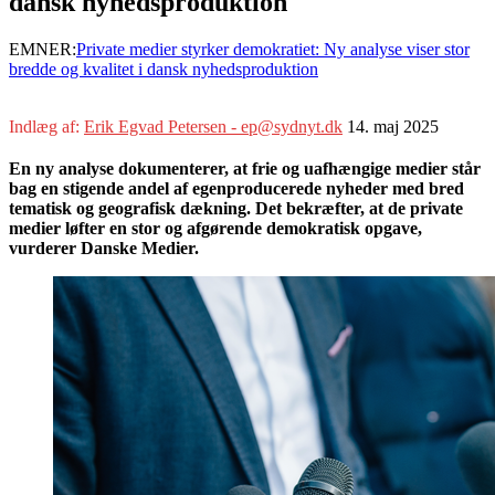
dansk nyhedsproduktion
EMNER:
Private medier styrker demokratiet: Ny analyse viser stor
bredde og kvalitet i dansk nyhedsproduktion
Indlæg af:
Erik Egvad Petersen - ep@sydnyt.dk
14. maj 2025
En ny analyse dokumenterer, at frie og uafhængige medier står
bag en stigende andel af egenproducerede nyheder med bred
tematisk og geografisk dækning. Det bekræfter, at de private
medier løfter en stor og afgørende demokratisk opgave,
vurderer Danske Medier.