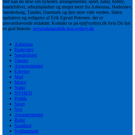
Her kan du læse om nyheder, arrangementer, sport, natur, hobby,
handelslivet, arbejdspladser og meget mere fra Aabenraa, Haderslev,
Sønderborg, Tønder, Danmark og den store vide verden. Siden
opdateres og redigeres af Erik Egvad Petersen, der er
ansvarshavende redaktør. Kontakt os på ep@sydnyt.dk hvis Du har
en god historie.
persondatapolitik-hos-sydnyt-dk
Aabenraa
Haderslev
Sønderborg
Tønder
Arrangementer
Erhverv
Mad
Motor
Natur
NYHED
Politik
Sport
Vejr
Arrangementer
Bolig
Sundhed
Syddanmark