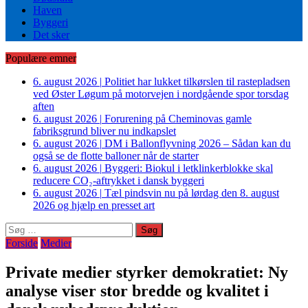
Haven
Byggeri
Det sker
Populære emner
6. august 2026
|
Politiet har lukket tilkørslen til rastepladsen
ved Øster Løgum på motorvejen i nordgående spor torsdag
aften
6. august 2026
|
Forurening på Cheminovas gamle
fabriksgrund bliver nu indkapslet
6. august 2026
|
DM i Ballonflyvning 2026 – Sådan kan du
også se de flotte balloner når de starter
6. august 2026
|
Byggeri: Biokul i letklinkerblokke skal
reducere CO₂-aftrykket i dansk byggeri
6. august 2026
|
Tæl pindsvin nu på lørdag den 8. august
2026 og hjælp en presset art
Søg
efter:
Forside
Medier
Private medier styrker demokratiet: Ny
analyse viser stor bredde og kvalitet i