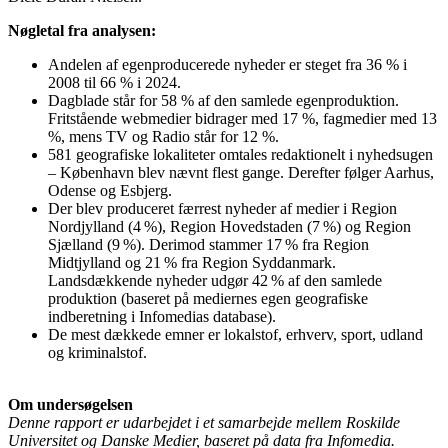
Nøgletal fra analysen:
Andelen af egenproducerede nyheder er steget fra 36 % i
2008 til 66 % i 2024.
Dagblade står for 58 % af den samlede egenproduktion.
Fritstående webmedier bidrager med 17 %, fagmedier med 13
%, mens TV og Radio står for 12 %.
581 geografiske lokaliteter omtales redaktionelt i nyhedsugen
– København blev nævnt flest gange. Derefter følger Aarhus,
Odense og Esbjerg.
Der blev produceret færrest nyheder af medier i Region
Nordjylland (4 %), Region Hovedstaden (7 %) og Region
Sjælland (9 %). Derimod stammer 17 % fra Region
Midtjylland og 21 % fra Region Syddanmark.
Landsdækkende nyheder udgør 42 % af den samlede
produktion (baseret på mediernes egen geografiske
indberetning i Infomedias database).
De mest dækkede emner er lokalstof, erhverv, sport, udland
og kriminalstof.
Om undersøgelsen
Denne rapport er udarbejdet i et samarbejde mellem Roskilde
Universitet og Danske Medier, baseret på data fra Infomedia.