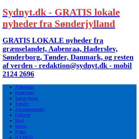
Sydnyt.dk - GRATIS lokale
nyheder fra Sønderjylland
GRATIS LOKALE nyheder fra
grænselandet, Aabenraa, Haderslev,
Sønderborg, Tønder, Danmark, og resten
af verden - redaktion@sydnyt.dk - mobil
2124 2696
Aabenraa
Haderslev
Sønderborg
Tønder
Arrangementer
Erhverv
Mad
Motor
Natur
NYHED