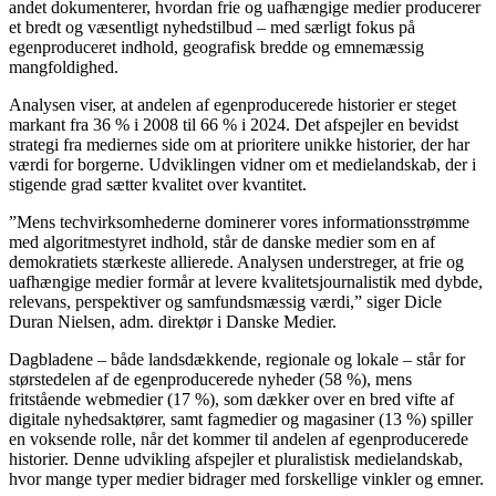
andet dokumenterer, hvordan frie og uafhængige medier producerer
et bredt og væsentligt nyhedstilbud – med særligt fokus på
egenproduceret indhold, geografisk bredde og emnemæssig
mangfoldighed.
Analysen viser, at andelen af egenproducerede historier er steget
markant fra 36 % i 2008 til 66 % i 2024. Det afspejler en bevidst
strategi fra mediernes side om at prioritere unikke historier, der har
værdi for borgerne. Udviklingen vidner om et medielandskab, der i
stigende grad sætter kvalitet over kvantitet.
”Mens techvirksomhederne dominerer vores informationsstrømme
med algoritmestyret indhold, står de danske medier som en af
demokratiets stærkeste allierede. Analysen understreger, at frie og
uafhængige medier formår at levere kvalitetsjournalistik med dybde,
relevans, perspektiver og samfundsmæssig værdi,” siger Dicle
Duran Nielsen, adm. direktør i Danske Medier.
Dagbladene – både landsdækkende, regionale og lokale – står for
størstedelen af de egenproducerede nyheder (58 %), mens
fritstående webmedier (17 %), som dækker over en bred vifte af
digitale nyhedsaktører, samt fagmedier og magasiner (13 %) spiller
en voksende rolle, når det kommer til andelen af egenproducerede
historier. Denne udvikling afspejler et pluralistisk medielandskab,
hvor mange typer medier bidrager med forskellige vinkler og emner.