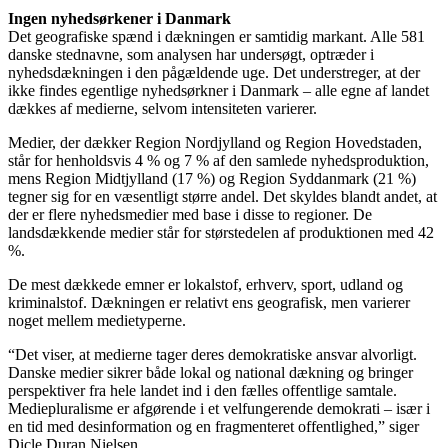
Ingen nyhedsørkener i Danmark
Det geografiske spænd i dækningen er samtidig markant. Alle 581
danske stednavne, som analysen har undersøgt, optræder i
nyhedsdækningen i den pågældende uge. Det understreger, at der
ikke findes egentlige nyhedsørkner i Danmark – alle egne af landet
dækkes af medierne, selvom intensiteten varierer.
Medier, der dækker Region Nordjylland og Region Hovedstaden,
står for henholdsvis 4 % og 7 % af den samlede nyhedsproduktion,
mens Region Midtjylland (17 %) og Region Syddanmark (21 %)
tegner sig for en væsentligt større andel. Det skyldes blandt andet, at
der er flere nyhedsmedier med base i disse to regioner. De
landsdækkende medier står for størstedelen af produktionen med 42
%.
De mest dækkede emner er lokalstof, erhverv, sport, udland og
kriminalstof. Dækningen er relativt ens geografisk, men varierer
noget mellem medietyperne.
“Det viser, at medierne tager deres demokratiske ansvar alvorligt.
Danske medier sikrer både lokal og national dækning og bringer
perspektiver fra hele landet ind i den fælles offentlige samtale.
Mediepluralisme er afgørende i et velfungerende demokrati – især i
en tid med desinformation og en fragmenteret offentlighed,” siger
Dicle Duran Nielsen.