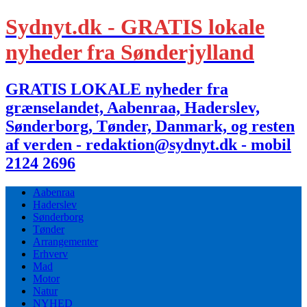
Sydnyt.dk - GRATIS lokale
nyheder fra Sønderjylland
GRATIS LOKALE nyheder fra
grænselandet, Aabenraa, Haderslev,
Sønderborg, Tønder, Danmark, og resten
af verden - redaktion@sydnyt.dk - mobil
2124 2696
Aabenraa
Haderslev
Sønderborg
Tønder
Arrangementer
Erhverv
Mad
Motor
Natur
NYHED