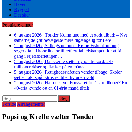
Haven
Byggeri
Det sker
Populære emner
6. august 2026
|
Tønder Kommune med et godt tilbud: – Nyt
samarbejde gør bevægelse mere tilgængelig for flere
5. august 2026
|
Stillingsannonce: Rømø Fiskeriforening
søger digital koordinator til retfærdighedskampen for at få
gang i rejefiskeriet igen…
5. august 2026
|
Danskerne sætter ny pantrekord: 247
millioner dåser og flasker på én måned
5. august 2026
|
Rettighedsstafetten vender tilbage: Skoler
sætter fokus på børns ret til et liv uden vold
5. august 2026
|
Har de snydt Forsvaret for 1,2 millioner? En
40-årig kvinde og en 61-årig mand tiltalt
Søg
efter:
Forside
Arrangementer
Popsi og Krelle vælter Tønder