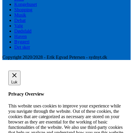
Kongehuset
Shopping
Musik
Debat
Valg
Dødsfald
Haven
Byggeri
Det sker
Copyright 2020/2028 - Erik Egvad Petersen - sydnyt.dk
Luk
Privacy Overview
This website uses cookies to improve your experience while
you navigate through the website. Out of these cookies, the
cookies that are categorized as necessary are stored on your
browser as they are essential for the working of basic
functionalities of the website. We also use third-party cookies
that help us analyze and understand how you use this website.