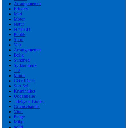
Arrangementer
Erhverv
Mad
Motor
Natur
NYHED
Politik
Sport
Vejr
Arrangementer
Bolig
Sundhed
Syddanmark
112
Motor
COVID-19
Sort Sol
Kriminalitet
Uddannelse
Julebyen Tønder
Grænsehandel
Vind
Penge
Miljø
politi