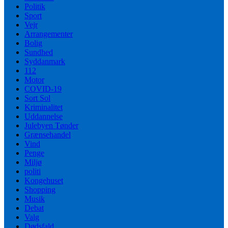
Politik
Sport
Vejr
Arrangementer
Bolig
Sundhed
Syddanmark
112
Motor
COVID-19
Sort Sol
Kriminalitet
Uddannelse
Julebyen Tønder
Grænsehandel
Vind
Penge
Miljø
politi
Kongehuset
Shopping
Musik
Debat
Valg
Dødsfald