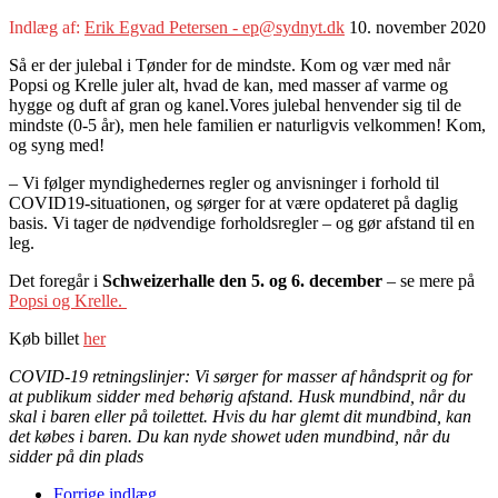
Indlæg af:
Erik Egvad Petersen - ep@sydnyt.dk
10. november 2020
Så er der julebal i Tønder for de mindste. Kom og vær med når
Popsi og Krelle juler alt, hvad de kan, med masser af varme og
hygge og duft af gran og kanel.Vores julebal henvender sig til de
mindste (0-5 år), men hele familien er naturligvis velkommen! Kom,
og syng med!
– Vi følger myndighedernes regler og anvisninger i forhold til
COVID19-situationen, og sørger for at være opdateret på daglig
basis. Vi tager de nødvendige forholdsregler – og gør afstand til en
leg.
Det foregår i
Schweizerhalle den 5. og 6. december
– se mere på
Popsi og Krelle.
Køb billet
her
COVID-19 retningslinjer: Vi sørger for masser af håndsprit og for
at publikum sidder med behørig afstand. Husk mundbind, når du
skal i baren eller på toilettet. Hvis du har glemt dit mundbind, kan
det købes i baren. Du kan nyde showet uden mundbind, når du
sidder på din plads
Forrige indlæg