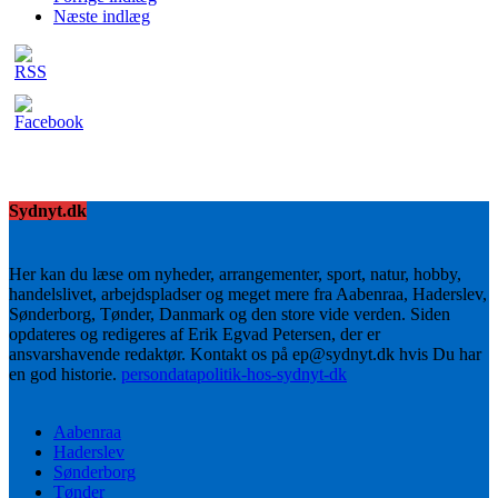
Næste indlæg
Sydnyt.dk
Her kan du læse om nyheder, arrangementer, sport, natur, hobby,
handelslivet, arbejdspladser og meget mere fra Aabenraa, Haderslev,
Sønderborg, Tønder, Danmark og den store vide verden. Siden
opdateres og redigeres af Erik Egvad Petersen, der er
ansvarshavende redaktør. Kontakt os på ep@sydnyt.dk hvis Du har
en god historie.
persondatapolitik-hos-sydnyt-dk
Aabenraa
Haderslev
Sønderborg
Tønder