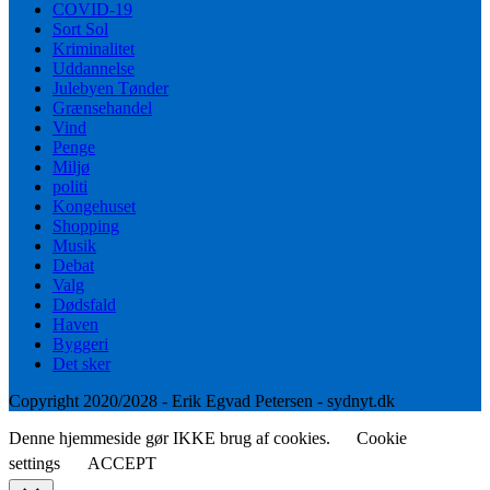
COVID-19
Sort Sol
Kriminalitet
Uddannelse
Julebyen Tønder
Grænsehandel
Vind
Penge
Miljø
politi
Kongehuset
Shopping
Musik
Debat
Valg
Dødsfald
Haven
Byggeri
Det sker
Copyright 2020/2028 - Erik Egvad Petersen - sydnyt.dk
Denne hjemmeside gør IKKE brug af cookies.
Cookie
settings
ACCEPT