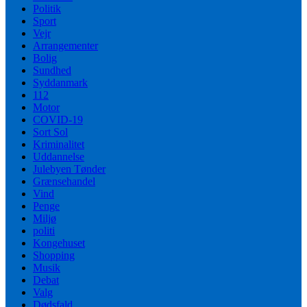
Politik
Sport
Vejr
Arrangementer
Bolig
Sundhed
Syddanmark
112
Motor
COVID-19
Sort Sol
Kriminalitet
Uddannelse
Julebyen Tønder
Grænsehandel
Vind
Penge
Miljø
politi
Kongehuset
Shopping
Musik
Debat
Valg
Dødsfald