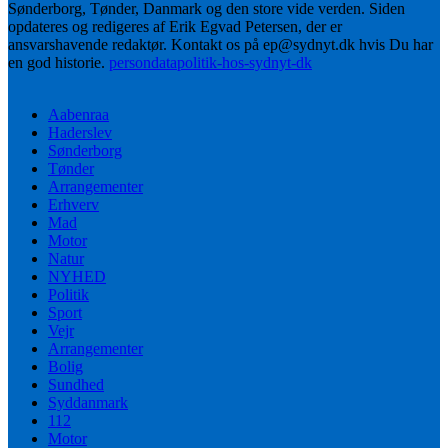
Sønderborg, Tønder, Danmark og den store vide verden. Siden
opdateres og redigeres af Erik Egvad Petersen, der er
ansvarshavende redaktør. Kontakt os på ep@sydnyt.dk hvis Du har
en god historie.
persondatapolitik-hos-sydnyt-dk
Aabenraa
Haderslev
Sønderborg
Tønder
Arrangementer
Erhverv
Mad
Motor
Natur
NYHED
Politik
Sport
Vejr
Arrangementer
Bolig
Sundhed
Syddanmark
112
Motor