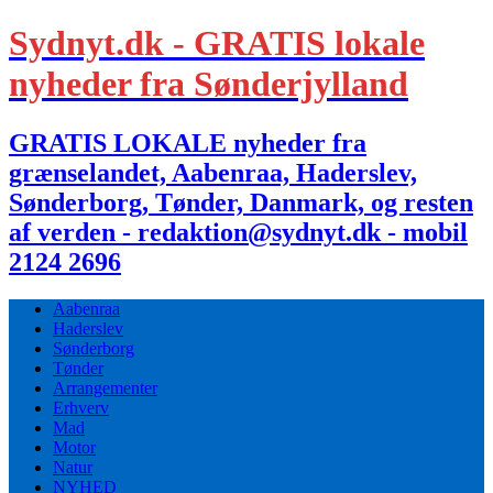
Sydnyt.dk - GRATIS lokale
nyheder fra Sønderjylland
GRATIS LOKALE nyheder fra
grænselandet, Aabenraa, Haderslev,
Sønderborg, Tønder, Danmark, og resten
af verden - redaktion@sydnyt.dk - mobil
2124 2696
Aabenraa
Haderslev
Sønderborg
Tønder
Arrangementer
Erhverv
Mad
Motor
Natur
NYHED