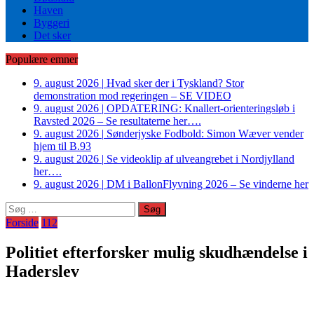
Haven
Byggeri
Det sker
Populære emner
9. august 2026
|
Hvad sker der i Tyskland? Stor
demonstration mod regeringen – SE VIDEO
9. august 2026
|
OPDATERING: Knallert-orienteringsløb i
Ravsted 2026 – Se resultaterne her….
9. august 2026
|
Sønderjyske Fodbold: Simon Wæver vender
hjem til B.93
9. august 2026
|
Se videoklip af ulveangrebet i Nordjylland
her….
9. august 2026
|
DM i BallonFlyvning 2026 – Se vinderne her
Søg
efter:
Forside
112
Politiet efterforsker mulig skudhændelse i
Haderslev