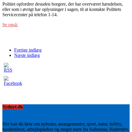
Politiet opfordrer desuden borgere, der har overværet hændelsen,
eller som i øvrigt har oplysninger i sagen, til at kontakte Politiets
Servicecenter på telefon 1-14.
Se også:
Forrige indlæg
Næste indlæg
Sydnyt.dk
Her kan du læse om nyheder, arrangementer, sport, natur, hobby,
handelslivet, arbejdspladser og meget mere fra Aabenraa, Haderslev,