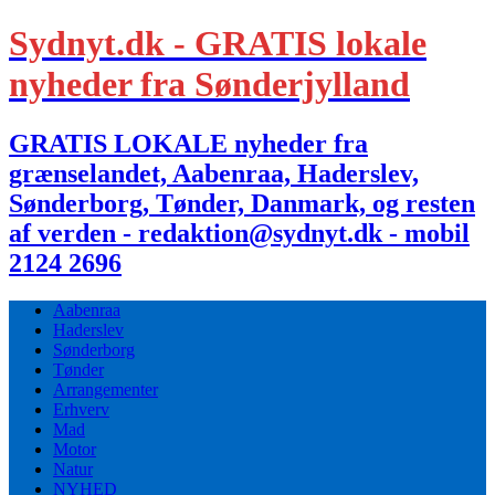
Sydnyt.dk - GRATIS lokale
nyheder fra Sønderjylland
GRATIS LOKALE nyheder fra
grænselandet, Aabenraa, Haderslev,
Sønderborg, Tønder, Danmark, og resten
af verden - redaktion@sydnyt.dk - mobil
2124 2696
Aabenraa
Haderslev
Sønderborg
Tønder
Arrangementer
Erhverv
Mad
Motor
Natur
NYHED