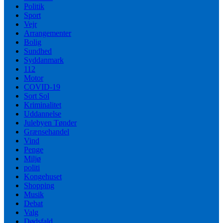
Politik
Sport
Vejr
Arrangementer
Bolig
Sundhed
Syddanmark
112
Motor
COVID-19
Sort Sol
Kriminalitet
Uddannelse
Julebyen Tønder
Grænsehandel
Vind
Penge
Miljø
politi
Kongehuset
Shopping
Musik
Debat
Valg
Dødsfald