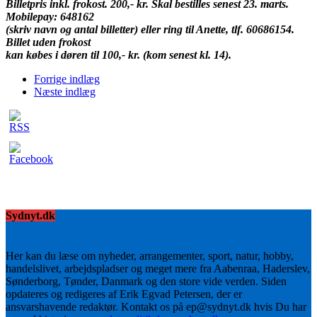
Billetpris inkl. frokost. 200,- kr. Skal bestilles senest 23. marts.
Mobilepay: 648162
(skriv navn og antal billetter) eller ring til Anette, tlf. 60686154.
Billet uden frokost
kan købes i døren til 100,- kr. (kom senest kl. 14).
Forrige indlæg
Næste indlæg
Sydnyt.dk
Her kan du læse om nyheder, arrangementer, sport, natur, hobby,
handelslivet, arbejdspladser og meget mere fra Aabenraa, Haderslev,
Sønderborg, Tønder, Danmark og den store vide verden. Siden
opdateres og redigeres af Erik Egvad Petersen, der er
ansvarshavende redaktør. Kontakt os på ep@sydnyt.dk hvis Du har