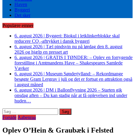
Haven
Byggeri
Det sker
Populære emner
6. august 2026
|
Byggeri: Biokul i letklinkerblokke skal
reducere CO₂-aftrykket i dansk byggeri
6. august 2026
|
Tæl pindsvin nu på lørdag den 8. august
2026 og hjælp en presset art
6. august 2026
|
GRATIS I TØNDER: – Oplev en forrygende
forestilling i Amtmandens Have – Shakespeares Samlede
Værker
6. august 2026
|
Museum Sønderjylland: – Rekordmange
besøgte Gram Lergrav i juli og det er fortsat en attraktion også
i august måned
6. august 2026
|
DM i Ballonflyvning 2026 – Starten gik
onsdag aften – Du kan stadig når at få oplevelsen ind under
huden…
Søg
efter:
Forside
Aabenraa
Oplev O’Hein & Graubæk i Felsted