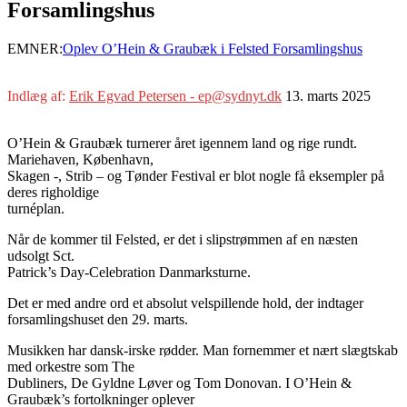
Forsamlingshus
EMNER:
Oplev O’Hein & Graubæk i Felsted Forsamlingshus
Indlæg af:
Erik Egvad Petersen - ep@sydnyt.dk
13. marts 2025
O’Hein & Graubæk turnerer året igennem land og rige rundt.
Mariehaven, København,
Skagen -, Strib – og Tønder Festival er blot nogle få eksempler på
deres righoldige
turnéplan.
Når de kommer til Felsted, er det i slipstrømmen af en næsten
udsolgt Sct.
Patrick’s Day-Celebration Danmarksturne.
Det er med andre ord et absolut velspillende hold, der indtager
forsamlingshuset den 29. marts.
Musikken har dansk-irske rødder. Man fornemmer et nært slægtskab
med orkestre som The
Dubliners, De Gyldne Løver og Tom Donovan. I O’Hein &
Graubæk’s fortolkninger oplever