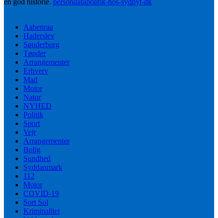
en god historie.
persondatapolitik-hos-sydnyt-dk
Aabenraa
Haderslev
Sønderborg
Tønder
Arrangementer
Erhverv
Mad
Motor
Natur
NYHED
Politik
Sport
Vejr
Arrangementer
Bolig
Sundhed
Syddanmark
112
Motor
COVID-19
Sort Sol
Kriminalitet