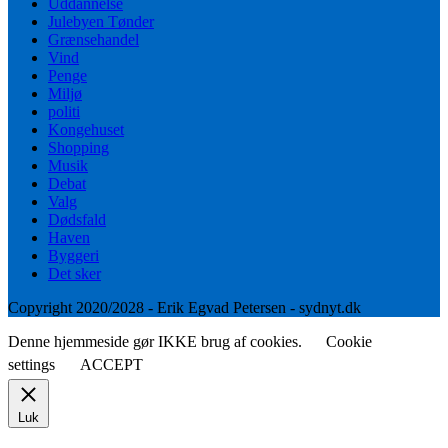
Uddannelse
Julebyen Tønder
Grænsehandel
Vind
Penge
Miljø
politi
Kongehuset
Shopping
Musik
Debat
Valg
Dødsfald
Haven
Byggeri
Det sker
Copyright 2020/2028 - Erik Egvad Petersen - sydnyt.dk
Denne hjemmeside gør IKKE brug af cookies.
Cookie
settings
ACCEPT
Luk