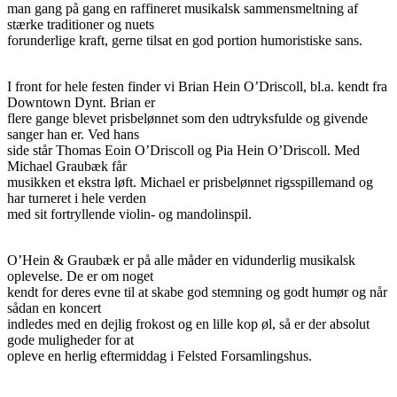
man gang på gang en raffineret musikalsk sammensmeltning af
stærke traditioner og nuets
forunderlige kraft, gerne tilsat en god portion humoristiske sans.
I front for hele festen finder vi Brian Hein O’Driscoll, bl.a. kendt fra
Downtown Dynt. Brian er
flere gange blevet prisbelønnet som den udtryksfulde og givende
sanger han er. Ved hans
side står Thomas Eoin O’Driscoll og Pia Hein O’Driscoll. Med
Michael Graubæk får
musikken et ekstra løft. Michael er prisbelønnet rigsspillemand og
har turneret i hele verden
med sit fortryllende violin- og mandolinspil.
O’Hein & Graubæk er på alle måder en vidunderlig musikalsk
oplevelse. De er om noget
kendt for deres evne til at skabe god stemning og godt humør og når
sådan en koncert
indledes med en dejlig frokost og en lille kop øl, så er der absolut
gode muligheder for at
opleve en herlig eftermiddag i Felsted Forsamlingshus.