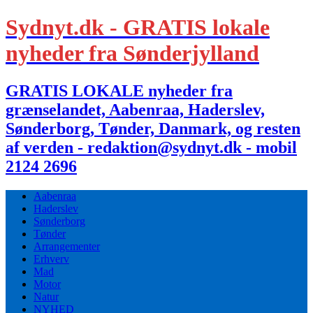
Sydnyt.dk - GRATIS lokale
nyheder fra Sønderjylland
GRATIS LOKALE nyheder fra
grænselandet, Aabenraa, Haderslev,
Sønderborg, Tønder, Danmark, og resten
af verden - redaktion@sydnyt.dk - mobil
2124 2696
Aabenraa
Haderslev
Sønderborg
Tønder
Arrangementer
Erhverv
Mad
Motor
Natur
NYHED