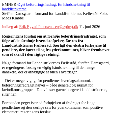
EMNER:
Øget befordringsfradrag: En håndsrækning til
landdistrikterne
Steffen Damsgaard, formand for Landdistrikternes Fællesråd Foto:
Mads Krabbe
Indlæg af:
Erik Egvad Petersen - ep@sydnyt.dk
11. juni 2026
Regeringens forslag om at forhøje befordringsfradraget, som
følge af de tårnhøje brændstofpriser, får ros fra
Landdistrikternes Fællesråd. Særligt den ekstra forhøjelse til
pendlere, der kører til og fra yderkommuner, bliver fremhævet
som et skridt i den rigtige retning.
Ifølge formand for Landdistrikternes Fællesråd, Steffen Damsgaard,
er regeringens forslag en vigtig håndsrækning til de mange
danskere, der er afhængige af bilen i hverdagen.
– Det er meget vigtigt for pendlernes hverdagsøkonomi, at
befordringsfradraget hæves – både generelt og særligt for
lavindkomstgruppen. Det vil især gavne borgere i landdistrikterne,
siger han.
Formanden peger især på forhøjelsen af fradraget for lange
pendlerture og den særlige sats for yderkommuner som positive
elementer i regeringens forslag.