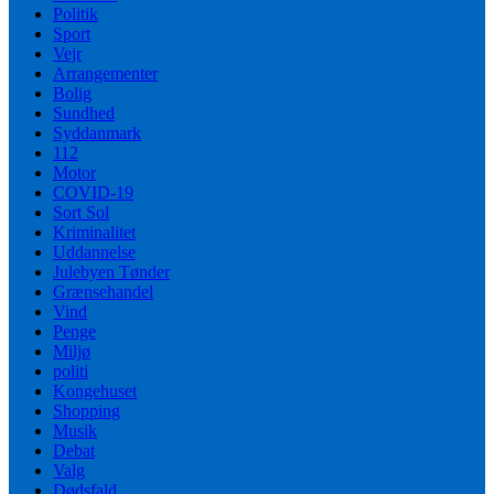
Politik
Sport
Vejr
Arrangementer
Bolig
Sundhed
Syddanmark
112
Motor
COVID-19
Sort Sol
Kriminalitet
Uddannelse
Julebyen Tønder
Grænsehandel
Vind
Penge
Miljø
politi
Kongehuset
Shopping
Musik
Debat
Valg
Dødsfald