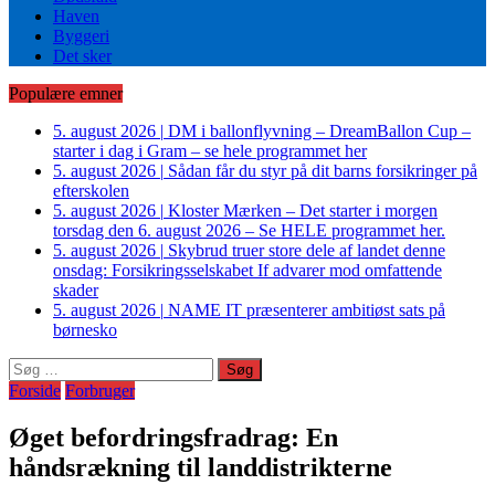
Haven
Byggeri
Det sker
Populære emner
5. august 2026
|
DM i ballonflyvning – DreamBallon Cup –
starter i dag i Gram – se hele programmet her
5. august 2026
|
Sådan får du styr på dit barns forsikringer på
efterskolen
5. august 2026
|
Kloster Mærken – Det starter i morgen
torsdag den 6. august 2026 – Se HELE programmet her.
5. august 2026
|
Skybrud truer store dele af landet denne
onsdag: Forsikringsselskabet If advarer mod omfattende
skader
5. august 2026
|
NAME IT præsenterer ambitiøst sats på
børnesko
Søg
efter:
Forside
Forbruger
Øget befordringsfradrag: En
håndsrækning til landdistrikterne