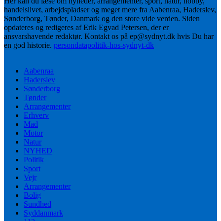
Her kan du læse om nyheder, arrangementer, sport, natur, hobby,
handelslivet, arbejdspladser og meget mere fra Aabenraa, Haderslev,
Sønderborg, Tønder, Danmark og den store vide verden. Siden
opdateres og redigeres af Erik Egvad Petersen, der er
ansvarshavende redaktør. Kontakt os på ep@sydnyt.dk hvis Du har
en god historie.
persondatapolitik-hos-sydnyt-dk
Aabenraa
Haderslev
Sønderborg
Tønder
Arrangementer
Erhverv
Mad
Motor
Natur
NYHED
Politik
Sport
Vejr
Arrangementer
Bolig
Sundhed
Syddanmark