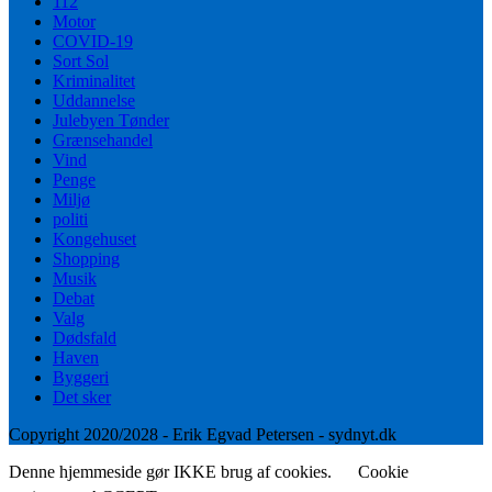
112
Motor
COVID-19
Sort Sol
Kriminalitet
Uddannelse
Julebyen Tønder
Grænsehandel
Vind
Penge
Miljø
politi
Kongehuset
Shopping
Musik
Debat
Valg
Dødsfald
Haven
Byggeri
Det sker
Copyright 2020/2028 - Erik Egvad Petersen - sydnyt.dk
Denne hjemmeside gør IKKE brug af cookies.
Cookie