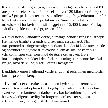
Konkret foreslår regeringen, at den almindelige sats hæves med 89
øre pr. kilometer. Satsen for kørsel ud over 120 kilometer forhøjes
med 45 øre pr. kilometer, mens pendlere til og fra yderkommuner får
hævet satsen med 98 øre pr. kilometer. Samtidig forhøjes
maksbeløbet for lavindkomsttillægget med 15.400 kroner. Forslaget
står til at gælde midlertidigt, resten af året.
– Det er netop i landdistrikterne, at mange pendler længst til arbejde.
Her har de tårnhøje brændstofpriser ramt ekstra hårdt. Når
transportomkostningerne stiger markant, kan det få både nuværende
og potentielle tilflyttere til at overveje, om de skal bosætte sig i
yderkommuner eller søge mod de større centerbyer. Høje
brændstofpriser trækker i den forkerte retning, når mennesker skal
vælge, hvor de vil bo, siger Steffen Damsgaard.
Landdistrikternes Fællesråd vurderer dog, at regeringen med fordel
kunne gå endnu længere.
– Hvis målet er at styrke bosætningen i yderkommunerne, øge
mobiliteten på arbejdsmarkedet og hjælpe virksomheder, der har
svært ved at rekruttere medarbejdere, bør befordringsfradraget
hæves yderligere, særligt for borgere, der bosætter sig i en
yderkommune, påpeger Steffen Damsgaard.