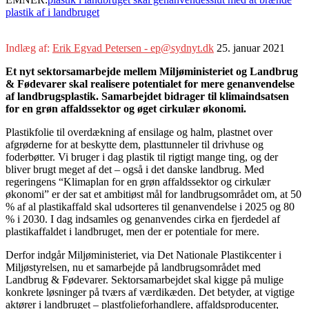
plastik af i landbruget
Indlæg af:
Erik Egvad Petersen - ep@sydnyt.dk
25. januar 2021
Et nyt sektorsamarbejde mellem Miljøministeriet og Landbrug
& Fødevarer skal realisere potentialet for mere genanvendelse
af landbrugsplastik. Samarbejdet bidrager til klimaindsatsen
for en grøn affaldssektor og øget cirkulær økonomi.
Plastikfolie til overdækning af ensilage og halm, plastnet over
afgrøderne for at beskytte dem, plasttunneler til drivhuse og
foderbøtter. Vi bruger i dag plastik til rigtigt mange ting, og der
bliver brugt meget af det – også i det danske landbrug. Med
regeringens “Klimaplan for en grøn affaldssektor og cirkulær
økonomi” er der sat et ambitiøst mål for landbrugsområdet om, at 50
% af al plastikaffald skal udsorteres til genanvendelse i 2025 og 80
% i 2030. I dag indsamles og genanvendes cirka en fjerdedel af
plastikaffaldet i landbruget, men der er potentiale for mere.
Derfor indgår Miljøministeriet, via Det Nationale Plastikcenter i
Miljøstyrelsen, nu et samarbejde på landbrugsområdet med
Landbrug & Fødevarer. Sektorsamarbejdet skal kigge på mulige
konkrete løsninger på tværs af værdikæden. Det betyder, at vigtige
aktører i landbruget – plastfolieforhandlere, affaldsproducenter,