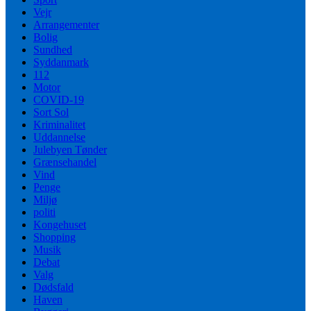
Vejr
Arrangementer
Bolig
Sundhed
Syddanmark
112
Motor
COVID-19
Sort Sol
Kriminalitet
Uddannelse
Julebyen Tønder
Grænsehandel
Vind
Penge
Miljø
politi
Kongehuset
Shopping
Musik
Debat
Valg
Dødsfald
Haven