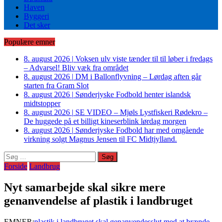
Haven
Byggeri
Det sker
Populære emner
8. august 2026
|
Voksen ulv viste tænder til til løber i fredags
– Advarsel! Bliv væk fra området
8. august 2026
|
DM i Ballonflyvning – Lørdag aften går
starten fra Gram Slot
8. august 2026
|
Sønderjyske Fodbold henter islandsk
midtstopper
8. august 2026
|
SE VIDEO – Mjøls Lystfiskeri Rødekro –
De huggede på et billigt kineserblink lørdag morgen
8. august 2026
|
Sønderjyske Fodbold har med omgående
virkning solgt Magnus Jensen til FC Midtjylland.
Søg
efter:
Forside
Landbrug
Nyt samarbejde skal sikre mere
genanvendelse af plastik i landbruget
EMNER:
plastik i landbruget skal genanvendes
slut med at brænde