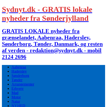
Sydnyt.dk - GRATIS lokale
nyheder fra Sønderjylland
GRATIS LOKALE nyheder fra
grænselandet, Aabenraa, Haderslev,
Sønderborg, Tønder, Danmark, og resten
af verden - redaktion@sydnyt.dk - mobil
2124 2696
Aabenraa
Haderslev
Sønderborg
Tønder
Arrangementer
Erhverv
Mad
Motor
Natur
NYHED