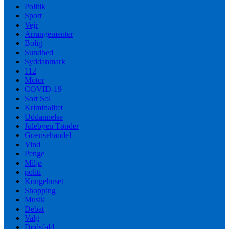
Politik
Sport
Vejr
Arrangementer
Bolig
Sundhed
Syddanmark
112
Motor
COVID-19
Sort Sol
Kriminalitet
Uddannelse
Julebyen Tønder
Grænsehandel
Vind
Penge
Miljø
politi
Kongehuset
Shopping
Musik
Debat
Valg
Dødsfald