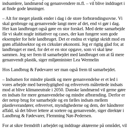
indsamlere, landmænd og genanvendere m.fl. – vil blive inddraget i
at finde gode løsninger.
– Alt for meget plastik ender i dag i de store forbrændingsovne. Vi
skal genbruge og genanvende langt mere af det, end vi gør i dag.
Her kan landbruget også gøre en stor forskel. Med dette samarbejde
får vi skabt nogle initiativer og cases, der kan fungere som gode
eksempler for hele landbruget. Det er endnu et vigtigt skridt mod en
grøn affaldssektor og en cirkulær økonomi. Jeg er rigtig glad for, at
landbruget er med, for det er en stor opgave, som vi skal løse
sammen. Jeg ser frem til samarbejdet med landbruget om at få mere
genanvendt plastik, siger miljøminister Lea Wermelin
Hos Landbrug & Fødevarer ser man også frem til samarbejdet.
– Indsatsen for mindre plastik og mere genanvendelse er et led i
vores arbejde med bæredygtighed og erhvervets målrettede indsats
mod at blive klimaneutrale i 2050. Danske landmænd vil gerne gøre
en indsats for mere genanvendelse og mindre afbrænding. Derfor er
der netop brug for samarbejde og en fælles indsats mellem
plastleverandører, erhvervet, myndighederne og dem, der håndterer
affald, så det bliver lettere at sortere og genanvende, siger direktør i
Landbrug & Fødevarer, Flemming Nør-Pedersen.
For at sikre fremdrift i arbejdet og inddrage aktørerne på området, vil