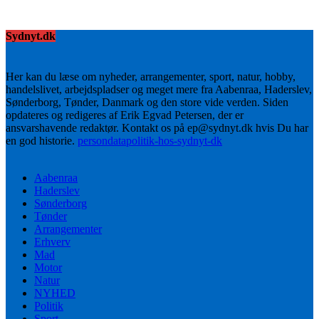
Sydnyt.dk
Her kan du læse om nyheder, arrangementer, sport, natur, hobby,
handelslivet, arbejdspladser og meget mere fra Aabenraa, Haderslev,
Sønderborg, Tønder, Danmark og den store vide verden. Siden
opdateres og redigeres af Erik Egvad Petersen, der er
ansvarshavende redaktør. Kontakt os på ep@sydnyt.dk hvis Du har
en god historie.
persondatapolitik-hos-sydnyt-dk
Aabenraa
Haderslev
Sønderborg
Tønder
Arrangementer
Erhverv
Mad
Motor
Natur
NYHED
Politik
Sport