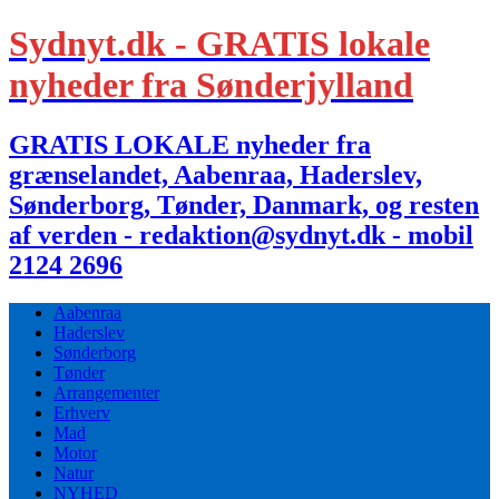
Sydnyt.dk - GRATIS lokale
nyheder fra Sønderjylland
GRATIS LOKALE nyheder fra
grænselandet, Aabenraa, Haderslev,
Sønderborg, Tønder, Danmark, og resten
af verden - redaktion@sydnyt.dk - mobil
2124 2696
Aabenraa
Haderslev
Sønderborg
Tønder
Arrangementer
Erhverv
Mad
Motor
Natur
NYHED