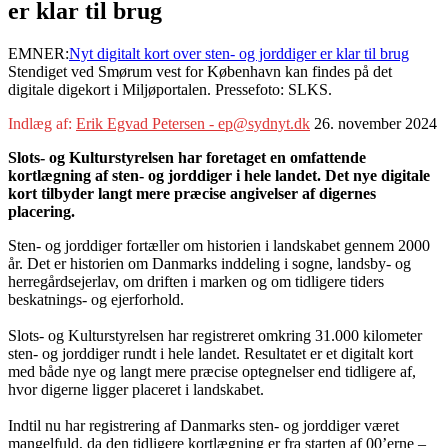
er klar til brug
EMNER:
Nyt digitalt kort over sten- og jorddiger er klar til brug
Stendiget ved Smørum vest for København kan findes på det
digitale digekort i Miljøportalen. Pressefoto: SLKS.
Indlæg af:
Erik Egvad Petersen - ep@sydnyt.dk
26. november 2024
Slots- og Kulturstyrelsen har foretaget en omfattende
kortlægning af sten- og jorddiger i hele landet. Det nye digitale
kort tilbyder langt mere præcise angivelser af digernes
placering.
Sten- og jorddiger fortæller om historien i landskabet gennem 2000
år. Det er historien om Danmarks inddeling i sogne, landsby- og
herregårdsejerlav, om driften i marken og om tidligere tiders
beskatnings- og ejerforhold.
Slots- og Kulturstyrelsen har registreret omkring 31.000 kilometer
sten- og jorddiger rundt i hele landet. Resultatet er et digitalt kort
med både nye og langt mere præcise optegnelser end tidligere af,
hvor digerne ligger placeret i landskabet.
Indtil nu har registrering af Danmarks sten- og jorddiger været
mangelfuld, da den tidligere kortlægning er fra starten af 00’erne –