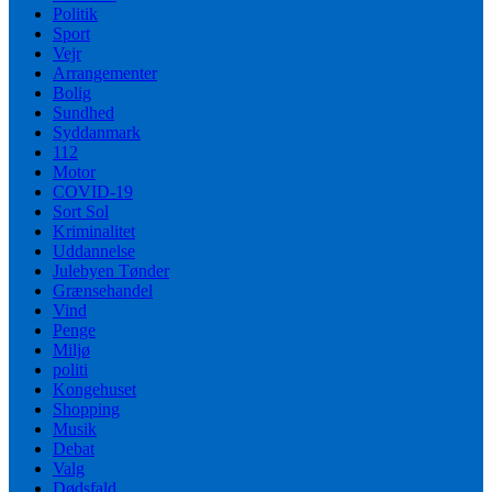
Politik
Sport
Vejr
Arrangementer
Bolig
Sundhed
Syddanmark
112
Motor
COVID-19
Sort Sol
Kriminalitet
Uddannelse
Julebyen Tønder
Grænsehandel
Vind
Penge
Miljø
politi
Kongehuset
Shopping
Musik
Debat
Valg
Dødsfald