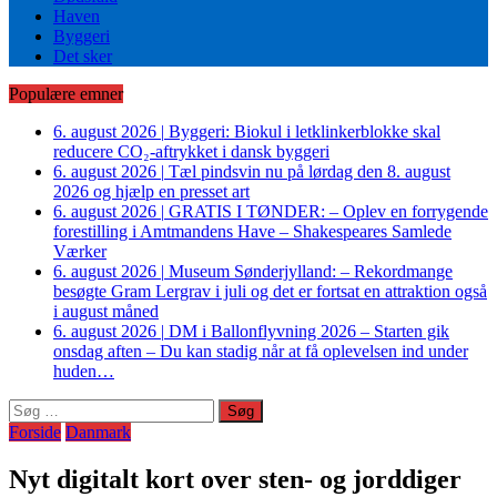
Haven
Byggeri
Det sker
Populære emner
6. august 2026
|
Byggeri: Biokul i letklinkerblokke skal
reducere CO₂-aftrykket i dansk byggeri
6. august 2026
|
Tæl pindsvin nu på lørdag den 8. august
2026 og hjælp en presset art
6. august 2026
|
GRATIS I TØNDER: – Oplev en forrygende
forestilling i Amtmandens Have – Shakespeares Samlede
Værker
6. august 2026
|
Museum Sønderjylland: – Rekordmange
besøgte Gram Lergrav i juli og det er fortsat en attraktion også
i august måned
6. august 2026
|
DM i Ballonflyvning 2026 – Starten gik
onsdag aften – Du kan stadig når at få oplevelsen ind under
huden…
Søg
efter:
Forside
Danmark
Nyt digitalt kort over sten- og jorddiger