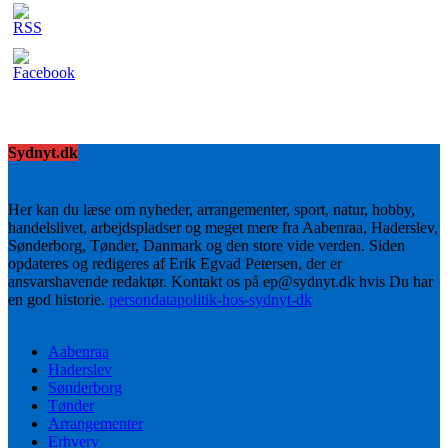
Sydnyt.dk
Her kan du læse om nyheder, arrangementer, sport, natur, hobby,
handelslivet, arbejdspladser og meget mere fra Aabenraa, Haderslev,
Sønderborg, Tønder, Danmark og den store vide verden. Siden
opdateres og redigeres af Erik Egvad Petersen, der er
ansvarshavende redaktør. Kontakt os på ep@sydnyt.dk hvis Du har
en god historie.
persondatapolitik-hos-sydnyt-dk
Aabenraa
Haderslev
Sønderborg
Tønder
Arrangementer
Erhverv