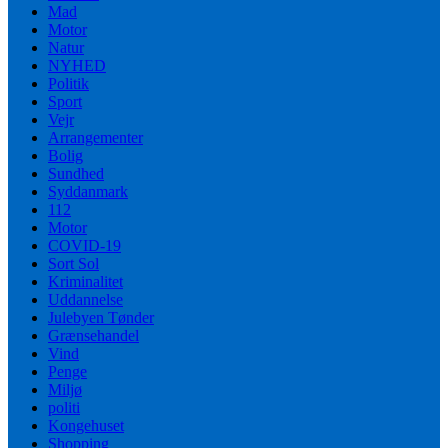
Mad
Motor
Natur
NYHED
Politik
Sport
Vejr
Arrangementer
Bolig
Sundhed
Syddanmark
112
Motor
COVID-19
Sort Sol
Kriminalitet
Uddannelse
Julebyen Tønder
Grænsehandel
Vind
Penge
Miljø
politi
Kongehuset
Shopping