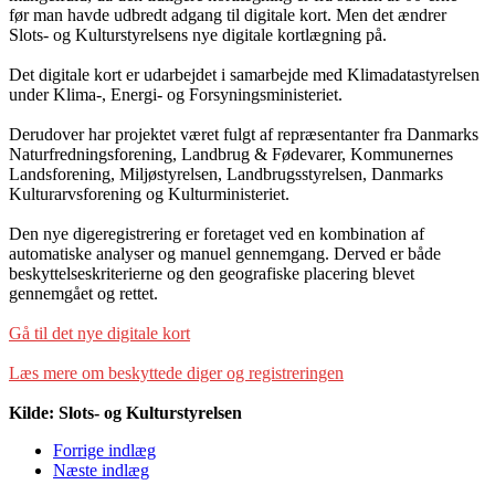
før man havde udbredt adgang til digitale kort. Men det ændrer
Slots- og Kulturstyrelsens nye digitale kortlægning på.
Det digitale kort er udarbejdet i samarbejde med Klimadatastyrelsen
under Klima-, Energi- og Forsyningsministeriet.
Derudover har projektet været fulgt af repræsentanter fra Danmarks
Naturfredningsforening, Landbrug & Fødevarer, Kommunernes
Landsforening, Miljøstyrelsen, Landbrugsstyrelsen, Danmarks
Kulturarvsforening og Kulturministeriet.
Den nye digeregistrering er foretaget ved en kombination af
automatiske analyser og manuel gennemgang. Derved er både
beskyttelseskriterierne og den geografiske placering blevet
gennemgået og rettet.
Gå til det nye digitale kort
Læs mere om beskyttede diger og registreringen
Kilde: Slots- og Kulturstyrelsen
Forrige indlæg
Næste indlæg