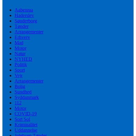
Aabenraa
Haderslev
Sønderborg
Tønder
Arrangementer
Erhverv
Mad
Motor
Natur
NYHED
Politik
Sport
Vejr
Arrangementer
Bolig
Sundhed
Syddanmark
112
Motor
COVID-19
Sort Sol
Kriminalitet
Uddannelse
Julebyen Tønder