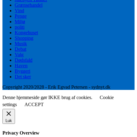
Grænsehandel
Vind
Penge
Miljø
politi
Kongehuset
Shopping
Musik
Debat
Valg
Dødsfald
Haven
Byggeri
Det sker
Copyright 2020/2028 - Erik Egvad Petersen - sydnyt.dk
Denne hjemmeside gør IKKE brug af cookies.
Cookie
settings
ACCEPT
Luk
Privacy Overview