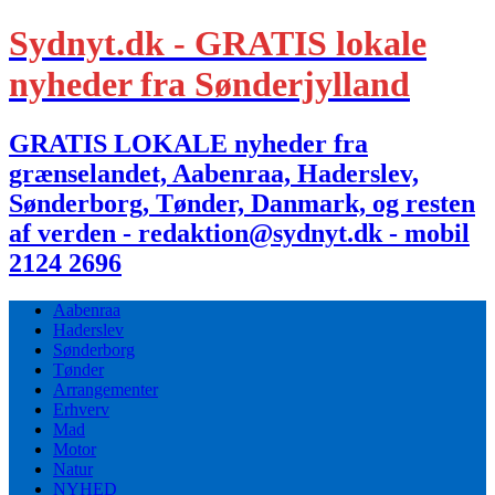
Sydnyt.dk - GRATIS lokale
nyheder fra Sønderjylland
GRATIS LOKALE nyheder fra
grænselandet, Aabenraa, Haderslev,
Sønderborg, Tønder, Danmark, og resten
af verden - redaktion@sydnyt.dk - mobil
2124 2696
Aabenraa
Haderslev
Sønderborg
Tønder
Arrangementer
Erhverv
Mad
Motor
Natur
NYHED