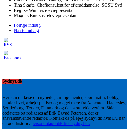
Tina Skafte, Chefkonsulent for efteruddannelse, SOSU Syd
Regitze Winther, elevrepræsentant
Magnus Bindzus, elevrepræsentant
Forrige indlæg
Næste indlæg
Sydnyt.dk
Her kan du læse om nyheder, arrangementer, sport, natur, hobby,
handelslivet, arbejdspladser og meget mere fra Aabenraa, Haderslev,
Sønderborg, Tønder, Danmark og den store vide verden. Siden
opdateres og redigeres af Erik Egvad Petersen, der er
ansvarshavende redaktør. Kontakt os på ep@sydnyt.dk hvis Du har
en god historie.
persondatapolitik-hos-sydnyt-dk