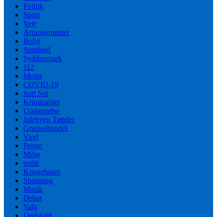
Politik
Sport
Vejr
Arrangementer
Bolig
Sundhed
Syddanmark
112
Motor
COVID-19
Sort Sol
Kriminalitet
Uddannelse
Julebyen Tønder
Grænsehandel
Vind
Penge
Miljø
politi
Kongehuset
Shopping
Musik
Debat
Valg
Dødsfald