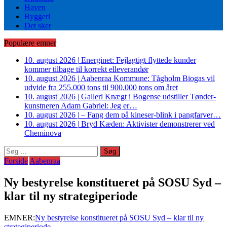
Haven
Byggeri
Det sker
Populære emner
10. august 2026
|
Energinet: Fejlagtigt flyttede kunder
kommer tilbage til korrekt elleverandør
10. august 2026
|
Aabenraa Kommune: Tågholm Biogas vil
udvide fra 255.000 tons til 900.000 tons om året
10. august 2026
|
Galleri Knægt i Bogense udstiller Tønder-
kunstneren Adam Gabriel: Jeg er…
10. august 2026
|
– Fang dem på kineser-blink i pangfarver…
10. august 2026
|
Bryd Kæden: Aktivister demonstrerer ved
Cheminova
Søg
efter:
Forside
Aabenraa
Ny bestyrelse konstitueret på SOSU Syd –
klar til ny strategiperiode
EMNER:
Ny bestyrelse konstitueret på SOSU Syd – klar til ny
strategiperiode