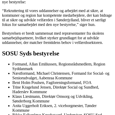
nye bestyrelse:
“Rekruttering til vores uddannelser og arbejdet med at sikre, at
kommuner og region har kompetente medarbejdere, der kan bidrage
til at sikre og udvikle velfærden i Sønderjylland, bliver et særligt
fokus for samarbejdet med den nye bestyrelse,” siger hun.
Bestyrelsen er bredt sammensat med repræsentanter fra skolens
samarbejdspartnere, hvilket styrker grundlaget for at udvikle
uddannelser, der matcher fremtidens behov i velfærdssektoren.
SOSU Syds bestyrelse
Formand, Allan Emiliussen, Regionsrådsmedlem, Region
Syddanmark
Næstformand, Michael Christensen, Formand for Social- og
Seniorudvalget, Aabenraa Kommune
Bent Holm Poulsen, Fagforeningsformand, FOA
Trine Kragelund Jensen, Direktør Social og Sundhed,
Haderslev Kommune
Klaus Liestmann, Direktør Omsorg og Udvikling,
Sønderborg Kommune
Anita Uggerholt Eriksen, 2. viceborgmester, Tønder
Kommune
Rikke Falkenløve Knudsgaard, Underviser, SOSU Syd