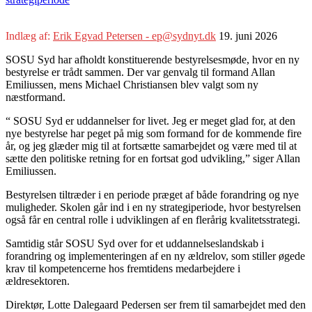
Indlæg af:
Erik Egvad Petersen - ep@sydnyt.dk
19. juni 2026
SOSU Syd har afholdt konstituerende bestyrelsesmøde, hvor en ny
bestyrelse er trådt sammen. Der var genvalg til formand Allan
Emiliussen, mens Michael Christiansen blev valgt som ny
næstformand.
“ SOSU Syd er uddannelser for livet. Jeg er meget glad for, at den
nye bestyrelse har peget på mig som formand for de kommende fire
år, og jeg glæder mig til at fortsætte samarbejdet og være med til at
sætte den politiske retning for en fortsat god udvikling,” siger Allan
Emiliussen.
Bestyrelsen tiltræder i en periode præget af både forandring og nye
muligheder. Skolen går ind i en ny strategiperiode, hvor bestyrelsen
også får en central rolle i udviklingen af en flerårig kvalitetsstrategi.
Samtidig står SOSU Syd over for et uddannelseslandskab i
forandring og implementeringen af en ny ældrelov, som stiller øgede
krav til kompetencerne hos fremtidens medarbejdere i
ældresektoren.
Direktør, Lotte Dalegaard Pedersen ser frem til samarbejdet med den