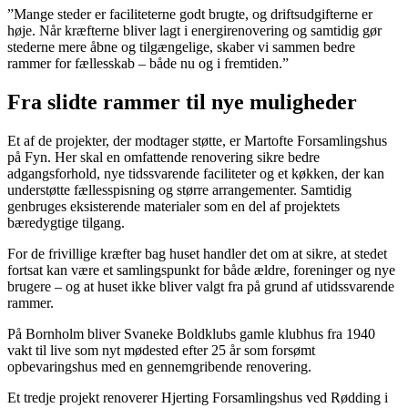
”Mange steder er faciliteterne godt brugte, og driftsudgifterne er
høje. Når kræfterne bliver lagt i energirenovering og samtidig gør
stederne mere åbne og tilgængelige, skaber vi sammen bedre
rammer for fællesskab – både nu og i fremtiden.”
Fra slidte rammer til nye muligheder
Et af de projekter, der modtager støtte, er Martofte Forsamlingshus
på Fyn. Her skal en omfattende renovering sikre bedre
adgangsforhold, nye tidssvarende faciliteter og et køkken, der kan
understøtte fællesspisning og større arrangementer. Samtidig
genbruges eksisterende materialer som en del af projektets
bæredygtige tilgang.
For de frivillige kræfter bag huset handler det om at sikre, at stedet
fortsat kan være et samlingspunkt for både ældre, foreninger og nye
brugere – og at huset ikke bliver valgt fra på grund af utidssvarende
rammer.
På Bornholm bliver Svaneke Boldklubs gamle klubhus fra 1940
vakt til live som nyt mødested efter 25 år som forsømt
opbevaringshus med en gennemgribende renovering.
Et tredje projekt renoverer Hjerting Forsamlingshus ved Rødding i