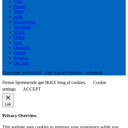
Vind
Penge
Miljø
politi
Kongehuset
Shopping
Musik
Debat
Valg
Dødsfald
Haven
Byggeri
Det sker
Copyright 2020/2028 - Erik Egvad Petersen - sydnyt.dk
Denne hjemmeside gør IKKE brug af cookies.
Cookie
settings
ACCEPT
Luk
Privacy Overview
This website uses cookies to improve your experience while you