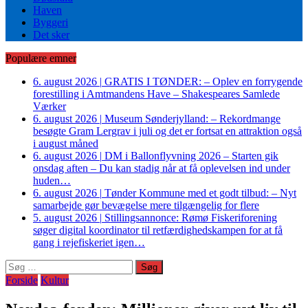
Haven
Byggeri
Det sker
Populære emner
6. august 2026
|
GRATIS I TØNDER: – Oplev en forrygende
forestilling i Amtmandens Have – Shakespeares Samlede
Værker
6. august 2026
|
Museum Sønderjylland: – Rekordmange
besøgte Gram Lergrav i juli og det er fortsat en attraktion også
i august måned
6. august 2026
|
DM i Ballonflyvning 2026 – Starten gik
onsdag aften – Du kan stadig når at få oplevelsen ind under
huden…
6. august 2026
|
Tønder Kommune med et godt tilbud: – Nyt
samarbejde gør bevægelse mere tilgængelig for flere
5. august 2026
|
Stillingsannonce: Rømø Fiskeriforening
søger digital koordinator til retfærdighedskampen for at få
gang i rejefiskeriet igen…
Søg
efter:
Forside
Kultur