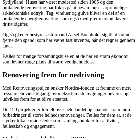
Sydjylland. Huset har været mødested siden 1905 og den
omfattende renovering har fokus på at bevare husets oprindelige
arkitektoniske udtryk. Tag, vinduer og gulve bliver en del af en
omfattende energirenovering, som også medfører markant lavere
driftsudgifter.
Og så glæder bestyrelsesformand Aksel Buchholdt sig til at kunne
fjerne den spand, som har været fast inventar, når det regner gennem
taget.
Fælles for mange forsamlingshuse er, at de har en stram økonomi,
som levner ringe plads til større vedligeholdelse.
Renovering frem for nedrivning
Med Renoveringspuljen ønsker Nordea-fonden at fremme en mere
ressourcebevidst tilgang, hvor eksisterende bygninger bevares og
udvikles frem for at blive erstattet.
De 159 projekter er fordelt over hele landet og spænder fra mindre
forbedringer til større helhedsrenoveringer. Fælles for dem er, at de
styrker lokale mødesteder som samlingspunkter for aktivitet,
fællesskab og engagement.