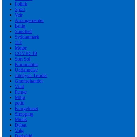
Politik
Sport
Vejr
Arrangementer
Bolig
Sundhed
Syddanmark
112
Motor
COVID-19
Sort Sol
Kriminalitet
Uddannelse
Julebyen Tønder
Grænsehandel
Vind
Penge
Miljø
politi
Kongehuset
Shopping
Musik
Debat
Valg
Dødsfald