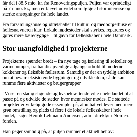
får del i 88,5 mio. kr. fra Renoveringspuljen. Puljen var oprindeligt
på 75 mio. kr., men er blevet udvidet som følge af stor interesse og
stærke ansøgninger fra hele landet.
Fra forsamlingshuse og idrætshaller til kultur- og medborgerhuse er
fællesnævneren klar: Lokale mødesteder skal styrkes, repareres og
gøres mere bæredygtige – til gavn for fællesskaber i hele Danmark.
Stor mangfoldighed i projekterne
Projekterne spænder bredt – fra nye tage og isolering til solceller og
varmepumper, fra handicapvenlige adgangsforhold til moderne
køkkener og fleksible fællesrum. Samtidig er der en tydelig ambition
om at bevare eksisterende bygninger og udvikle dem, så de kan
rumme flere aktiviteter og brugergrupper.
”Vi ser en stadig stigende og livsbekræftende vilje i hele landet til at
passe på og udvikle de steder, hvor mennesker mødes. De støttede
projekter er virkelig gode eksempler på, at initiativet lever med mere
grøn omstilling og plads til flere i de lokale fællesskaber i hele
landet,” siger Henrik Lehmann Andersen, adm. direktør i Nordea-
fonden.
Han peger samtidig på, at puljen rammer et aktuelt behov: