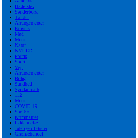
Aabenraa
Haderslev
Sønderborg
Tønder
Arrangementer
Erhverv
Mad
Motor
Natur
NYHED
Politik
Sport
Vejr
Arrangementer
Bolig
Sundhed
Syddanmark
112
Motor
COVID-19
Sort Sol
Kriminalitet
Uddannelse
Julebyen Tønder
Grænsehandel