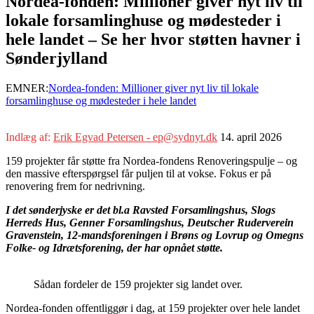
Nordea-fonden: Millioner giver nyt liv til
lokale forsamlinghuse og mødesteder i
hele landet – Se her hvor støtten havner i
Sønderjylland
EMNER:
Nordea-fonden: Millioner giver nyt liv til lokale
forsamlinghuse og mødesteder i hele landet
Indlæg af:
Erik Egvad Petersen - ep@sydnyt.dk
14. april 2026
159 projekter får støtte fra Nordea-fondens Renoveringspulje – og
den massive efterspørgsel får puljen til at vokse. Fokus er på
renovering frem for nedrivning.
I det sønderjyske er det bl.a Ravsted Forsamlingshus, Slogs
Herreds Hus, Genner Forsamlingshus, Deutscher Ruderverein
Gravenstein, 12-mandsforeningen i Brøns og Lovrup og Omegns
Folke- og Idrætsforening, der har opnået støtte.
Sådan fordeler de 159 projekter sig landet over.
Nordea-fonden offentliggør i dag, at 159 projekter over hele landet