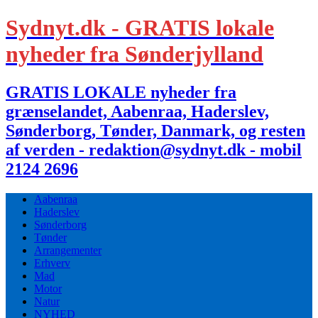
Sydnyt.dk - GRATIS lokale
nyheder fra Sønderjylland
GRATIS LOKALE nyheder fra
grænselandet, Aabenraa, Haderslev,
Sønderborg, Tønder, Danmark, og resten
af verden - redaktion@sydnyt.dk - mobil
2124 2696
Aabenraa
Haderslev
Sønderborg
Tønder
Arrangementer
Erhverv
Mad
Motor
Natur
NYHED