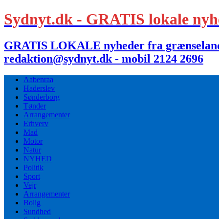
Sydnyt.dk - GRATIS lokale nyh
GRATIS LOKALE nyheder fra grænselandet,
redaktion@sydnyt.dk - mobil 2124 2696
Aabenraa
Haderslev
Sønderborg
Tønder
Arrangementer
Erhverv
Mad
Motor
Natur
NYHED
Politik
Sport
Vejr
Arrangementer
Bolig
Sundhed