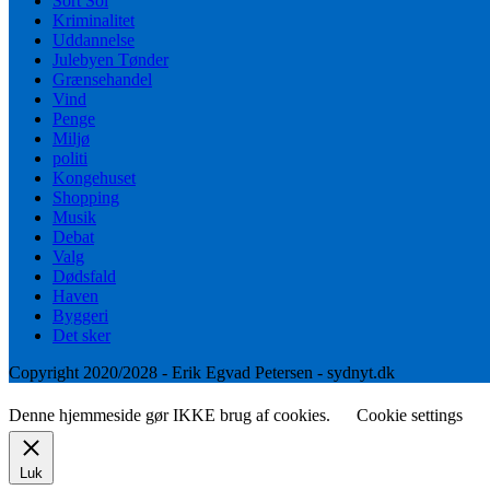
Sort Sol
Kriminalitet
Uddannelse
Julebyen Tønder
Grænsehandel
Vind
Penge
Miljø
politi
Kongehuset
Shopping
Musik
Debat
Valg
Dødsfald
Haven
Byggeri
Det sker
Copyright 2020/2028 - Erik Egvad Petersen - sydnyt.dk
Denne hjemmeside gør IKKE brug af cookies.
Cookie settings
Luk