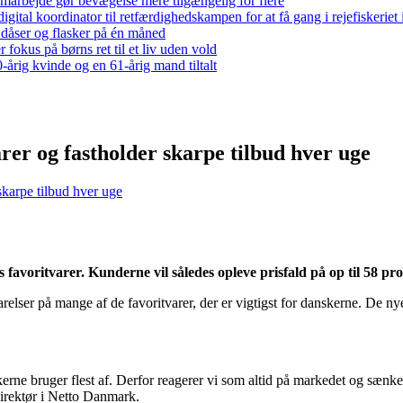
arbejde gør bevægelse mere tilgængelig for flere
gital koordinator til retfærdighedskampen for at få gang i rejefiskerie
 dåser og flasker på én måned
 fokus på børns ret til et liv uden vold
-årig kvinde og en 61-årig mand tiltalt
rer og fastholder skarpe tilbud hver uge
skarpe tilbud hver uge
favoritvarer. Kunderne vil således opleve prisfald på op til 58 pr
lser på mange af de favoritvarer, der er vigtigst for danskerne. De nye
skerne bruger flest af. Derfor reagerer vi som altid på markedet og sænke
direktør i Netto Danmark.