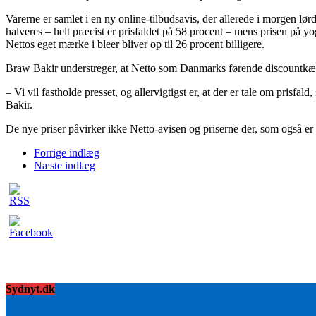
Varerne er samlet i en ny online-tilbudsavis, der allerede i morgen lør
halveres – helt præcist er prisfaldet på 58 procent – mens prisen på yo
Nettos eget mærke i bleer bliver op til 26 procent billigere.
Braw Bakir understreger, at Netto som Danmarks førende discountkæde 
– Vi vil fastholde presset, og allervigtigst er, at der er tale om pri
Bakir.
De nye priser påvirker ikke Netto-avisen og priserne der, som også e
Forrige indlæg
Næste indlæg
Sydnyt.dk