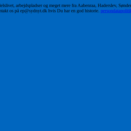
delslivet, arbejdspladser og meget mere fra Aabenraa, Haderslev, Sønd
ontakt os på ep@sydnyt.dk hvis Du har en god historie.
persondatapolit