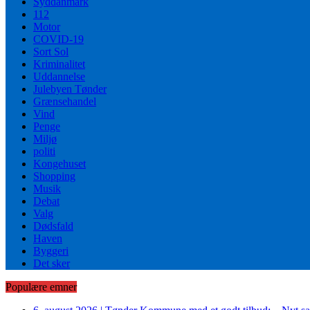
Syddanmark
112
Motor
COVID-19
Sort Sol
Kriminalitet
Uddannelse
Julebyen Tønder
Grænsehandel
Vind
Penge
Miljø
politi
Kongehuset
Shopping
Musik
Debat
Valg
Dødsfald
Haven
Byggeri
Det sker
Populære emner