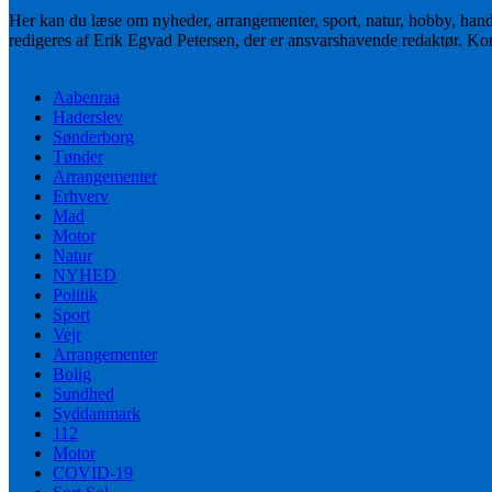
Her kan du læse om nyheder, arrangementer, sport, natur, hobby, han
redigeres af Erik Egvad Petersen, der er ansvarshavende redaktør. K
Aabenraa
Haderslev
Sønderborg
Tønder
Arrangementer
Erhverv
Mad
Motor
Natur
NYHED
Politik
Sport
Vejr
Arrangementer
Bolig
Sundhed
Syddanmark
112
Motor
COVID-19