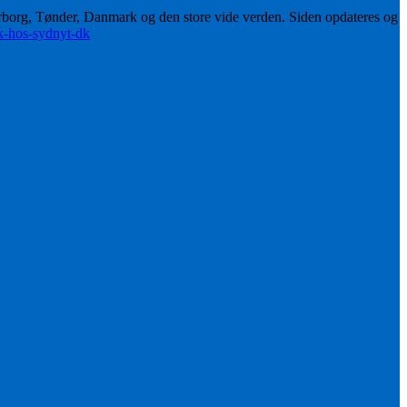
erborg, Tønder, Danmark og den store vide verden. Siden opdateres og
ik-hos-sydnyt-dk