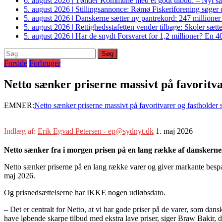
6. august 2026
|
Tønder Kommune med et godt tilbud: – Nyt sam
5. august 2026
|
Stillingsannonce: Rømø Fiskeriforening søger di
5. august 2026
|
Danskerne sætter ny pantrekord: 247 millioner
5. august 2026
|
Rettighedsstafetten vender tilbage: Skoler sætter
5. august 2026
|
Har de snydt Forsvaret for 1,2 millioner? En 40
Søg
efter:
Forside
Forbruger
Netto sænker priserne massivt på favoritva
EMNER:
Netto sænker priserne massivt på favoritvarer og fastholder 
Indlæg af:
Erik Egvad Petersen - ep@sydnyt.dk
1. maj 2026
Netto sænker fra i morgen prisen på en lang række af danskernes 
Netto sænker priserne på en lang række varer og giver markante bespare
maj 2026.
Og prisnedsættelserne har IKKE nogen udløbsdato.
– Det er centralt for Netto, at vi har gode priser på de varer, som dan
have løbende skarpe tilbud med ekstra lave priser, siger Braw Bakir, 