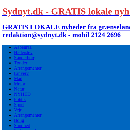
Sydnyt.dk - GRATIS lokale nyh
GRATIS LOKALE nyheder fra grænselandet,
redaktion@sydnyt.dk - mobil 2124 2696
Aabenraa
Haderslev
Sønderborg
Tønder
Arrangementer
Erhverv
Mad
Motor
Natur
NYHED
Politik
Sport
Vejr
Arrangementer
Bolig
Sundhed