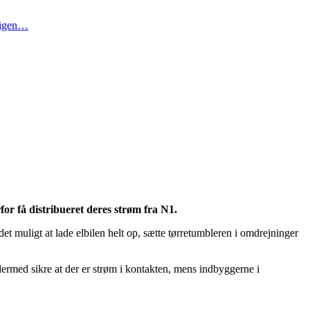
t igen…
for få distribueret deres strøm fra N1.
det muligt at lade elbilen helt op, sætte tørretumbleren i omdrejninger
 dermed sikre at der er strøm i kontakten, mens indbyggerne i