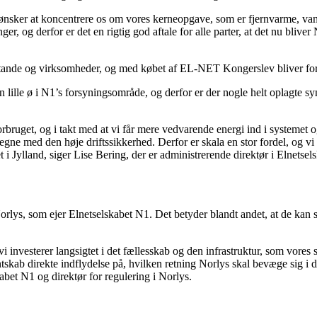
vi ønsker at koncentrere os om vores kerneopgave, som er fjernvarme, va
er, og derfor er det en rigtig god aftale for alle parter, at det nu bliver 
usstande og virksomheder, og med købet af EL-NET Kongerslev bliver f
 lille ø i N1’s forsyningsområde, og derfor er der nogle helt oplagte s
forbruget, og i takt med at vi får mere vedvarende energi ind i systemet
 regne med den høje driftssikkerhed. Derfor er skala en stor fordel, og
t i Jylland, siger Lise Bering, der er administrerende direktør i Elnetse
rlys, som ejer Elnetselskabet N1. Det betyder blandt andet, at de kan s
nvesterer langsigtet i det fællesskab og den infrastruktur, som vores sa
skab direkte indflydelse på, hvilken retning Norlys skal bevæge sig i 
abet N1 og direktør for regulering i Norlys.