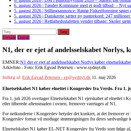
6. august 2026
|
DM i Ballonflyvning 2026 – Starten gik onsdag
6. august 2026
|
Tønder Kommune med et godt tilbud: – Nyt sam
5. august 2026
|
Stillingsannonce: Rømø Fiskeriforening søger di
5. august 2026
|
Danskerne sætter ny pantrekord: 247 millioner
5. august 2026
|
Rettighedsstafetten vender tilbage: Skoler sætter
Søg
efter:
Forside
Energi
N1, der er ejet af andelsselskabet Norlys
EMNER:
N1 der er ejet af andelsselskabet Norlys køber elnetselsk
Arkivfoto - Foto: Erik Egvad Petersen - www.sydnyt.dk
Indlæg af:
Erik Egvad Petersen - ep@sydnyt.dk
11. maj 2026
Elnetselskabet N1 køber elnettet i Kongerslev fra Verdo. Fra 1. j
Fra 1. juli 2026 overtager Elnetselskabet N1 ejerskabet af elnettet i Ko
eller tilberede aftensmaden i ovnen, fremover varetages af N1.
For netkunderne i Kongerslev betyder det konkret, at det fremover er E
Kongerslev fortsat vil modtage strømregningen fra deres sædvanlige 
Elnetselskabet N1 køber EL-NET Kongerslev fra Verdo som følge af, a