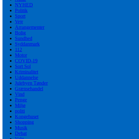
NYHED
Politik
Sport
Vejr
Arrangementer
Bolig
Sundhed
Syddanmark
112
Motor
COVID-19
Sort Sol
Kriminalitet
Uddannelse
Julebyen Tønder
Grænsehandel
Vind
Penge
Miljø
politi
Kongehuset
Shopping
Musik
Debat
Valg