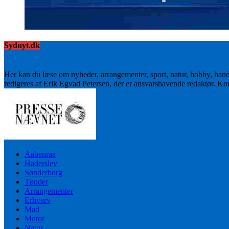
Sydnyt.dk
Her kan du læse om nyheder, arrangementer, sport, natur, hobby, han
redigeres af Erik Egvad Petersen, der er ansvarshavende redaktør. K
Aabenraa
Haderslev
Sønderborg
Tønder
Arrangementer
Erhverv
Mad
Motor
Natur