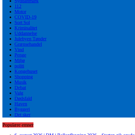
Syddanmark
112
Motor
COVID-19
Sort Sol
Kriminalitet
Uddannelse
Julebyen Tønder
Grænsehandel
Vind
Penge
Miljø
politi
Kongehuset
Shopping
Musik
Debat
Valg
Dødsfald
Haven
Byggeri
Det sker
Populære emner