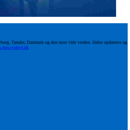
erborg, Tønder, Danmark og den store vide verden. Siden opdateres og
ik-hos-sydnyt-dk