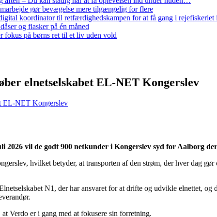
 aften – Du kan stadig når at få oplevelsen ind under huden…
arbejde gør bevægelse mere tilgængelig for flere
gital koordinator til retfærdighedskampen for at få gang i rejefiskerie
 dåser og flasker på én måned
 fokus på børns ret til et liv uden vold
, køber elnetselskabet EL-NET Kongerslev
abet EL-NET Kongerslev
uli 2026 vil de godt 900 netkunder i Kongerslev syd for Aalborg der
ngerslev, hvilket betyder, at transporten af den strøm, der hver dag gør 
lnetselskabet N1, der har ansvaret for at drifte og udvikle elnettet, og
leverandør.
t Verdo er i gang med at fokusere sin forretning.