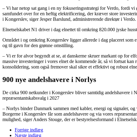
– Vi har netop sat gang i en ny fokuseringsstrategi for Verdo, fordi 
samfundet over for en heftig elektrificering, der kræver store investering
i Kongerslev, siger Jesper Barslund, administrerende direktør i Verdo.
Elnetselskabet N1 driver i dag elnettet til omkring 820.000 jyske h
Området i og omkring Kongerslev ligger allerede i dag placeret som en
og til gavn for den grønne omstilling.
– Vi er for alvor begyndt at se, at danskerne skruer markant op for el
massive investeringer i vores elnet de kommende år, så vi fortsat kan
konsolidering, som også fremover skal sikre et effektivt og robust elne
900 nye andelshavere i Norlys
De cirka 900 netkunder i Kongerslev bliver samtidig andelshavere i No
repræsentantskabsvalg i 2027
– Norlys binder Danmark sammen med kabler, energi og signaler, og vi i
Borgerne i Kongerslev får som andelshavere og via vores repræsentant
mulighed, siger Anders Stouge, der er bestyrelsesformand i Elnetselsk
Forrige indlæg
Næste indlæg