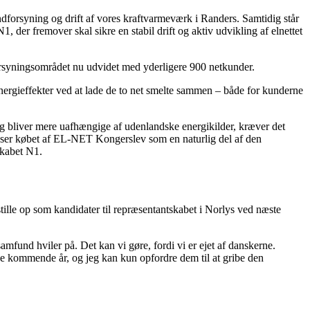
ndforsyning og drift af vores kraftvarmeværk i Randers. Samtidig står
N1, der fremover skal sikre en stabil drift og aktiv udvikling af elnettet
orsyningsområdet nu udvidet med yderligere 900 netkunder.
ynergieffekter ved at lade de to net smelte sammen – både for kunderne
 og bliver mere uafhængige af udenlandske energikilder, kræver det
 vi ser købet af EL-NET Kongerslev som en naturlig del af den
lskabet N1.
tille op som kandidater til repræsentantskabet i Norlys ved næste
mfund hviler på. Det kan vi gøre, fordi vi er ejet af danskerne.
de kommende år, og jeg kan kun opfordre dem til at gribe den