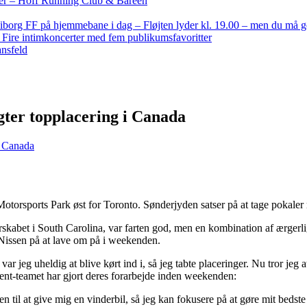
nder – Hoff Running Club & Bareen
iborg FF på hjemmebane i dag – Fløjten lyder kl. 19.00 – men du må 
: Fire intimkoncerter med fem publikumsfavoritter
ansfeld
gter topplacering i Canada
i Canada
otorsports Park øst for Toronto. Sønderjyden satser på at tage pokaler
skabet i South Carolina, var farten god, men en kombination af ærgerlig
 Nissen på at lave om på i weekenden.
å var jeg uheldig at blive kørt ind i, så jeg tabte placeringer. Nu tror je
nt-teamet har gjort deres forarbejde inden weekenden:
 til at give mig en vinderbil, så jeg kan fokusere på at gøre mit bedste b