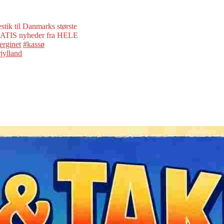
stik til Danmarks største
GRATIS nyheder fra HELE
erginet
#kassø
jylland