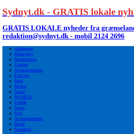
Sydnyt.dk - GRATIS lokale nyh
GRATIS LOKALE nyheder fra grænselandet,
redaktion@sydnyt.dk - mobil 2124 2696
Aabenraa
Haderslev
Sønderborg
Tønder
Arrangementer
Erhverv
Mad
Motor
Natur
NYHED
Politik
Sport
Vejr
Arrangementer
Bolig
Sundhed