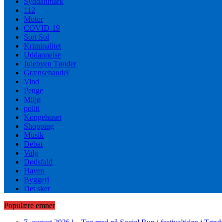
Syddanmark
112
Motor
COVID-19
Sort Sol
Kriminalitet
Uddannelse
Julebyen Tønder
Grænsehandel
Vind
Penge
Miljø
politi
Kongehuset
Shopping
Musik
Debat
Valg
Dødsfald
Haven
Byggeri
Det sker
Populære emner