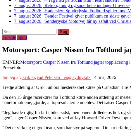
7. august 2026
|
– Tag med på Social Run i festivaltiden i Tø
7. august 2026
|
Retro-gaming og superhelte indtager Universe
7. august 2026
|
Haderslev: Sønderjyske Fodbold spiller mod V
7. august 2026
|
Tønder Festival giver publikum en sidste gave
7. august 2026
|
Sønderjyske Motorvej får ny asfalt ved Christi
Søg
efter:
Forside
Sport
Motorsport: Casper Nissen fra Toftlund ja
EMNER:
Motorsport: Casper Nissen fra Toftlund jagter topplacering 
Pressefoto
Indlæg af:
Erik Egvad Petersen - ep@sydnyt.dk
14. maj 2026
Tredje afdeling af USF Juniors-mesterskabet køres på Canadian Tire M
Da den 15-årige racerkører fra Toftlund kørte anden afdeling af mester
baneforholdene, gjorde, at topresultaterne udeblev. Det satser Casper
“Jeg havde rigtig fin fart i bilen sidst, men banen drillede os lidt, og s
igen”, siger Casper Nissen, som ved at Jay Howard Driver Developme
“Det er virkelig et godt team, som har styr på sagerne. De har erfaringen