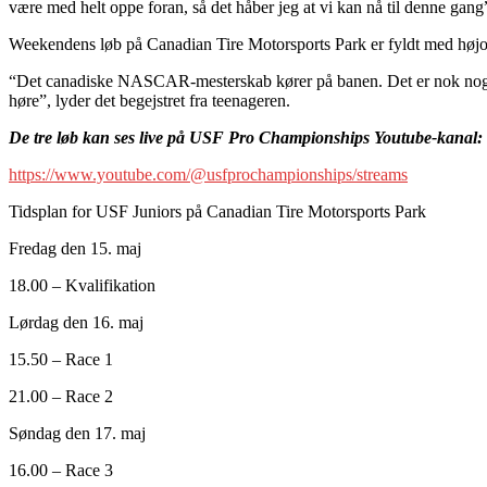
være med helt oppe foran, så det håber jeg at vi kan nå til denne gang”
Weekendens løb på Canadian Tire Motorsports Park er fyldt med højokt
“Det canadiske NASCAR-mesterskab kører på banen. Det er nok noget af
høre”, lyder det begejstret fra teenageren.
De tre løb kan ses live på USF Pro Championships Youtube-kanal:
https://www.youtube.com/@usfprochampionships/streams
Tidsplan for USF Juniors på Canadian Tire Motorsports Park
Fredag den 15. maj
18.00 – Kvalifikation
Lørdag den 16. maj
15.50 – Race 1
21.00 – Race 2
Søndag den 17. maj
16.00 – Race 3