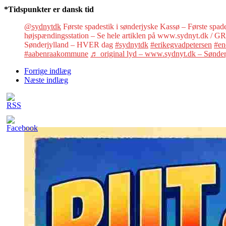
*Tidspunkter er dansk tid
@sydnytdk
Første spadestik i sønderjyske Kassø – Første spade
højspændingsstation – Se hele artiklen på www.sydnyt.dk / 
Sønderjylland – HVER dag
#sydnytdk
#erikegvadpetersen
#en
#aabenraakommune
♬ original lyd – www.sydnyt.dk – Sønder
Forrige indlæg
Næste indlæg