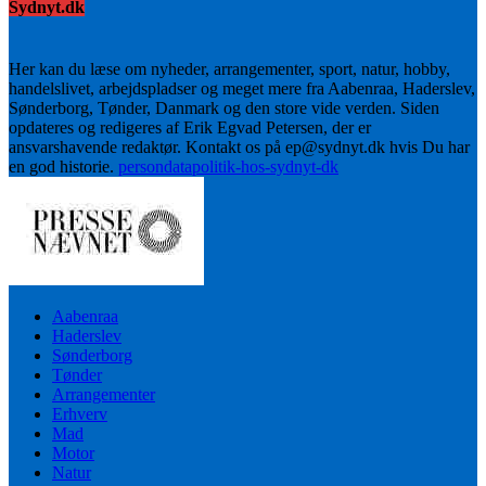
Sydnyt.dk
Her kan du læse om nyheder, arrangementer, sport, natur, hobby,
handelslivet, arbejdspladser og meget mere fra Aabenraa, Haderslev,
Sønderborg, Tønder, Danmark og den store vide verden. Siden
opdateres og redigeres af Erik Egvad Petersen, der er
ansvarshavende redaktør. Kontakt os på ep@sydnyt.dk hvis Du har
en god historie.
persondatapolitik-hos-sydnyt-dk
Aabenraa
Haderslev
Sønderborg
Tønder
Arrangementer
Erhverv
Mad
Motor
Natur