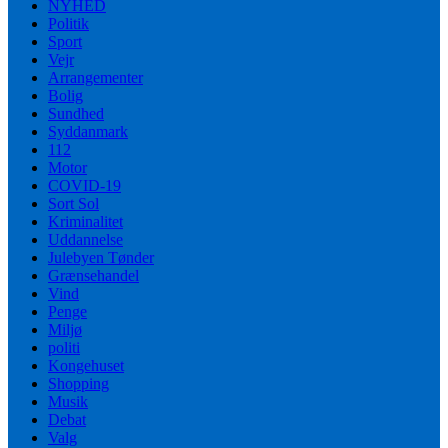
NYHED
Politik
Sport
Vejr
Arrangementer
Bolig
Sundhed
Syddanmark
112
Motor
COVID-19
Sort Sol
Kriminalitet
Uddannelse
Julebyen Tønder
Grænsehandel
Vind
Penge
Miljø
politi
Kongehuset
Shopping
Musik
Debat
Valg