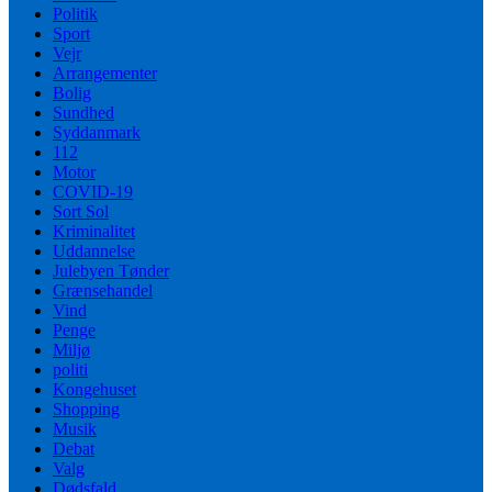
Politik
Sport
Vejr
Arrangementer
Bolig
Sundhed
Syddanmark
112
Motor
COVID-19
Sort Sol
Kriminalitet
Uddannelse
Julebyen Tønder
Grænsehandel
Vind
Penge
Miljø
politi
Kongehuset
Shopping
Musik
Debat
Valg
Dødsfald