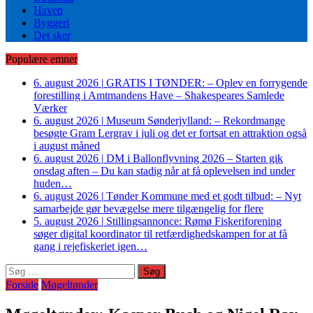
Haven
Byggeri
Det sker
Populære emner
6. august 2026
|
GRATIS I TØNDER: – Oplev en forrygende
forestilling i Amtmandens Have – Shakespeares Samlede
Værker
6. august 2026
|
Museum Sønderjylland: – Rekordmange
besøgte Gram Lergrav i juli og det er fortsat en attraktion også
i august måned
6. august 2026
|
DM i Ballonflyvning 2026 – Starten gik
onsdag aften – Du kan stadig når at få oplevelsen ind under
huden…
6. august 2026
|
Tønder Kommune med et godt tilbud: – Nyt
samarbejde gør bevægelse mere tilgængelig for flere
5. august 2026
|
Stillingsannonce: Rømø Fiskeriforening
søger digital koordinator til retfærdighedskampen for at få
gang i rejefiskeriet igen…
Søg
efter:
Forside
Møgeltønder