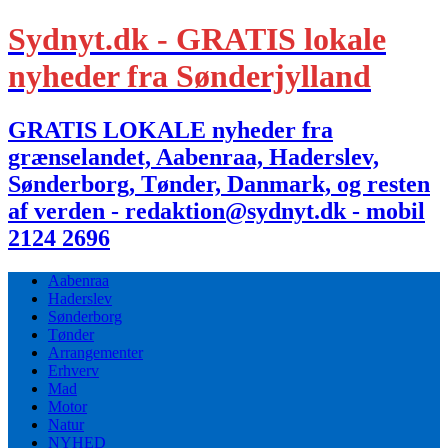
Sydnyt.dk - GRATIS lokale
nyheder fra Sønderjylland
GRATIS LOKALE nyheder fra
grænselandet, Aabenraa, Haderslev,
Sønderborg, Tønder, Danmark, og resten
af verden - redaktion@sydnyt.dk - mobil
2124 2696
Aabenraa
Haderslev
Sønderborg
Tønder
Arrangementer
Erhverv
Mad
Motor
Natur
NYHED