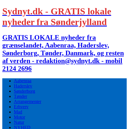
Sydnyt.dk - GRATIS lokale
nyheder fra Sønderjylland
GRATIS LOKALE nyheder fra
grænselandet, Aabenraa, Haderslev,
Sønderborg, Tønder, Danmark, og resten
af verden - redaktion@sydnyt.dk - mobil
2124 2696
Aabenraa
Haderslev
Sønderborg
Tønder
Arrangementer
Erhverv
Mad
Motor
Natur
NYHED