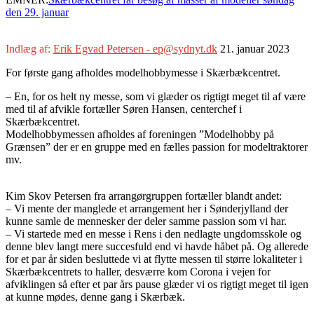
den 29. januar
Indlæg af:
Erik Egvad Petersen - ep@sydnyt.dk
21. januar 2023
For første gang afholdes modelhobbymesse i Skærbækcentret.
– En, for os helt ny messe, som vi glæder os rigtigt meget til af være
med til af afvikle fortæller Søren Hansen, centerchef i
Skærbækcentret.
Modelhobbymessen afholdes af foreningen ”Modelhobby på
Grænsen” der er en gruppe med en fælles passion for modeltraktorer
mv.
Kim Skov Petersen fra arrangørgruppen fortæller blandt andet:
– Vi mente der manglede et arrangement her i Sønderjylland der
kunne samle de mennesker der deler samme passion som vi har.
– Vi startede med en messe i Rens i den nedlagte ungdomsskole og
denne blev langt mere succesfuld end vi havde håbet på. Og allerede
for et par år siden besluttede vi at flytte messen til større lokaliteter i
Skærbækcentrets to haller, desværre kom Corona i vejen for
afviklingen så efter et par års pause glæder vi os rigtigt meget til igen
at kunne mødes, denne gang i Skærbæk.