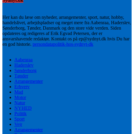
Sydnyt.dk
Her kan du læse om nyheder, arrangementer, sport, natur, hobby,
handelslivet, arbejdspladser og meget mere fra Aabenraa, Haderslev,
Sønderborg, Tønder, Danmark og den store vide verden. Siden
opdateres og redigeres af Erik Egvad Petersen, der er
ansvarshavende redaktør. Kontakt os på ep@sydnyt.dk hvis Du har
en god historie.
persondatapolitik-hos-sydnyt-dk
Aabenraa
Haderslev
Sønderborg
Tønder
Arrangementer
Erhverv
Mad
Motor
Natur
NYHED
Politik
Sport
Vejr
Arrangementer