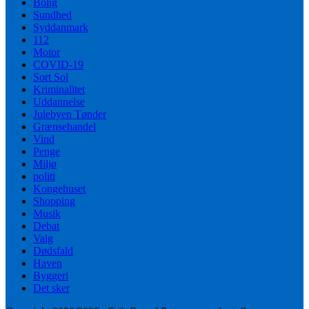
Bolig
Sundhed
Syddanmark
112
Motor
COVID-19
Sort Sol
Kriminalitet
Uddannelse
Julebyen Tønder
Grænsehandel
Vind
Penge
Miljø
politi
Kongehuset
Shopping
Musik
Debat
Valg
Dødsfald
Haven
Byggeri
Det sker