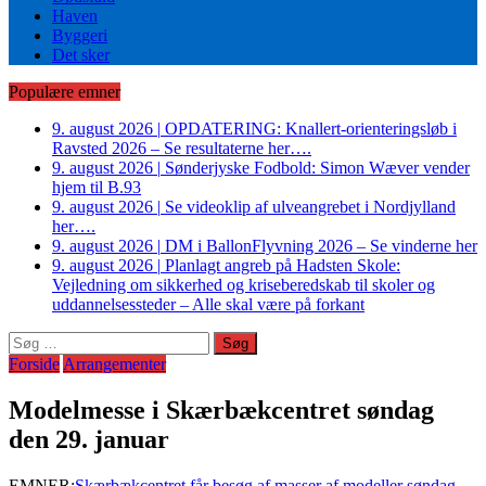
Haven
Byggeri
Det sker
Populære emner
9. august 2026
|
OPDATERING: Knallert-orienteringsløb i
Ravsted 2026 – Se resultaterne her….
9. august 2026
|
Sønderjyske Fodbold: Simon Wæver vender
hjem til B.93
9. august 2026
|
Se videoklip af ulveangrebet i Nordjylland
her….
9. august 2026
|
DM i BallonFlyvning 2026 – Se vinderne her
9. august 2026
|
Planlagt angreb på Hadsten Skole:
Vejledning om sikkerhed og kriseberedskab til skoler og
uddannelsessteder – Alle skal være på forkant
Søg
efter:
Forside
Arrangementer
Modelmesse i Skærbækcentret søndag
den 29. januar
EMNER:
Skærbækcentret får besøg af masser af modeller søndag