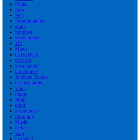
Politik
Sport
Vejr
Arrangementer
Bolig
Sundhed
Syddanmark
112
Motor
COVID-19
Sort Sol
Kriminalitet
Uddannelse
Julebyen Tønder
Grænsehandel
Vind
Penge
Miljø
politi
Kongehuset
Shopping
Musik
Debat
Valg
Dødsfald