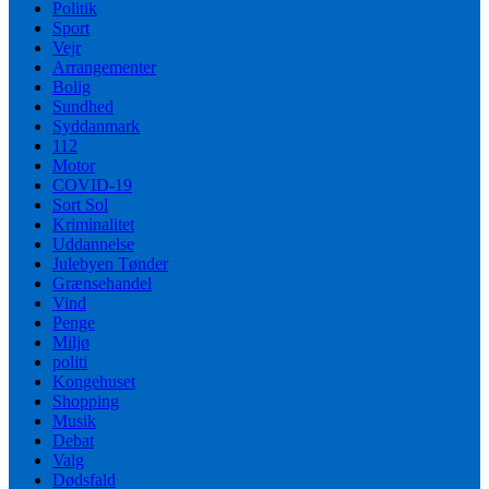
Politik
Sport
Vejr
Arrangementer
Bolig
Sundhed
Syddanmark
112
Motor
COVID-19
Sort Sol
Kriminalitet
Uddannelse
Julebyen Tønder
Grænsehandel
Vind
Penge
Miljø
politi
Kongehuset
Shopping
Musik
Debat
Valg
Dødsfald