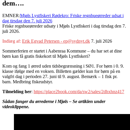
dem….
EMNER:
Mjøls Lystfiskeri Rødekro: Friske regnbueørreder udsat i
dag tirsdag den 7. juli 2026
Friske regnbueørreder udsaty i Mjøls Lystfiskeri i dag tirsdag den 7.
juli 2026.
Indlæg af:
Erik Egvad Petersen - ep@sydnyt.dk
7. juli 2026
Sommerferien er startet i Aabenraa Kommune – du har set at dine
børn kan få gratis fiskekort til Mjøls Lystfiskeri?
Kom og fang 1 ørred uden tidsbegrænsning i SØ1. For børn i 0. 9.
klasse ifølge med en voksen. Billetten gælder kun for børn på en
valgfri dag i perioden 27. juni til 9. august. Bemærk – 1 fisk pr.
barn. Medbring fiskeudstyr.
Tilmelding her
:
https://place2book.com/da/sw2/sales/2dhxhnz417
Sådan fanger du ørrederne i Mjøls – Se artiklen under
videoklippene.