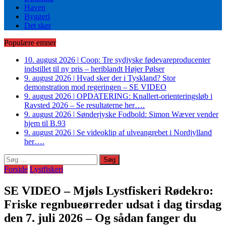
Haven
Byggeri
Det sker
Populære emner
10. august 2026
|
Coop: Tre sydjyske fødevareproducenter
indstillet til ny pris – heriblandt Højer Pølser
9. august 2026
|
Hvad sker der i Tyskland? Stor
demonstration mod regeringen – SE VIDEO
9. august 2026
|
OPDATERING: Knallert-orienteringsløb i
Ravsted 2026 – Se resultaterne her….
9. august 2026
|
Sønderjyske Fodbold: Simon Wæver vender
hjem til B.93
9. august 2026
|
Se videoklip af ulveangrebet i Nordjylland
her….
Søg
efter:
Forside
Lystfiskeri
SE VIDEO – Mjøls Lystfiskeri Rødekro:
Friske regnbueørreder udsat i dag tirsdag
den 7. juli 2026 – Og sådan fanger du