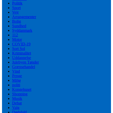
Politik
Sport
Vejr
Arrangementer
Bolig
Sundhed
Syddanmark
112
Motor
COVID-19
Sort Sol
Kriminalitet
Uddannelse
Julebyen Tønder
Grænsehandel
Vind
Penge
Miljø
politi
Kongehuset
Shopping
Musik
Debat
Valg
Dødsfald