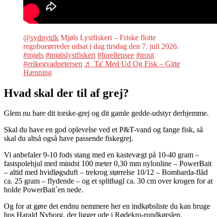
@sydnytdk
Mjøls Lystfiskeri – Friske flotte
regnbueørreder udsat i dag tirsdag den 7. juli 2026.
#mjøls
#mjølslystfiskeri
#forellensee
#trout
#erikegvadpetersen
♬ Ta' Med Ud Og Fisk – Gitte
Hænning
Hvad skal der til af grej?
Glem nu bare dit torske-grej og dit gamle gedde-udstyr derhjemme.
Skal du have en god oplevelse ved et P&T-vand og fange fisk, så
skal du altså også have passende fiskegrej.
Vi anbefaler 9-10 fods stang med en kastevægt på 10-40 gram –
fastspolehjul med mindst 100 meter 0,30 mm nylonline – PowerBait
– altid med hvidløgsduft – trekrog størrelse 10/12 – Bombarda-flåd
ca. 25 gram – flydende – og et splithagl ca. 30 cm over krogen for at
holde PowerBait`en nede.
Og for at gøre det endnu nemmere her en indkøbsliste du kan bruge
hos Harald Nyborg, der ligger ude i Rødekro-rundkørslen.