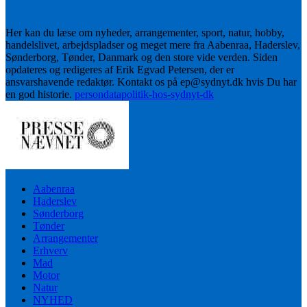
Her kan du læse om nyheder, arrangementer, sport, natur, hobby,
handelslivet, arbejdspladser og meget mere fra Aabenraa, Haderslev,
Sønderborg, Tønder, Danmark og den store vide verden. Siden
opdateres og redigeres af Erik Egvad Petersen, der er
ansvarshavende redaktør. Kontakt os på ep@sydnyt.dk hvis Du har
en god historie.
persondatapolitik-hos-sydnyt-dk
Aabenraa
Haderslev
Sønderborg
Tønder
Arrangementer
Erhverv
Mad
Motor
Natur
NYHED