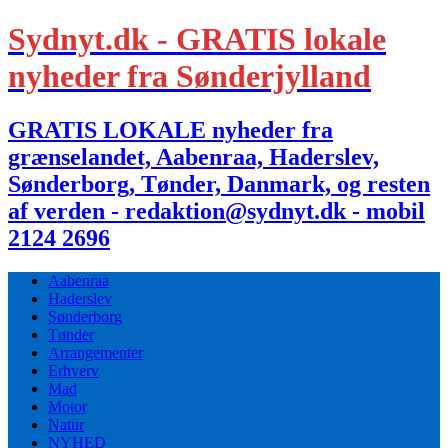
Sydnyt.dk - GRATIS lokale
nyheder fra Sønderjylland
GRATIS LOKALE nyheder fra
grænselandet, Aabenraa, Haderslev,
Sønderborg, Tønder, Danmark, og resten
af verden - redaktion@sydnyt.dk - mobil
2124 2696
Aabenraa
Haderslev
Sønderborg
Tønder
Arrangementer
Erhverv
Mad
Motor
Natur
NYHED