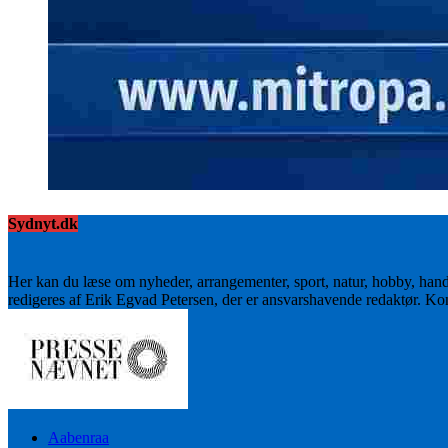
Sydnyt.dk
Her kan du læse om nyheder, arrangementer, sport, natur, hobby, han
redigeres af Erik Egvad Petersen, der er ansvarshavende redaktør. K
Aabenraa