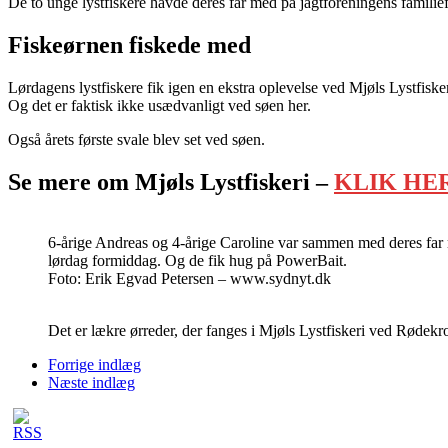
De to unge lystfiskere havde deres far med på jagtforeningens familief
Fiskeørnen fiskede med
Lørdagens lystfiskere fik igen en ekstra oplevelse ved Mjøls Lystfisk
Og det er faktisk ikke usædvanligt ved søen her.
Også årets første svale blev set ved søen.
Se mere om Mjøls Lystfiskeri –
KLIK HE
6-årige Andreas og 4-årige Caroline var sammen med deres far 
lørdag formiddag. Og de fik hug på PowerBait.
Foto: Erik Egvad Petersen – www.sydnyt.dk
Det er lækre ørreder, der fanges i Mjøls Lystfiskeri ved Rødekr
Forrige indlæg
Næste indlæg