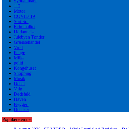
Syddanmark
112
Motor
COVID-19
Sort Sol
Kriminalitet
Uddannelse
Julebyen Tønder
Grænsehandel
Vind
Penge
Miljø
politi
Kongehuset
Shopping
Musik
Debat
Valg
Dødsfald
Haven
Byggeri
Det sker
Populære emner