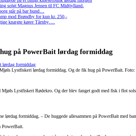
ggede på et billigt kineserblink lørdag morgen
ng solgt Magnus Jensen til FC Midtjylland.
erborg står på bar bund…
amp mod Brøndby for kun kr. 250,-
Rigtige knægte kører Tårnby….
k hug på PowerBait lørdag formiddag
t lørdag formiddag
 Mjøls Lystfiskeri lørdag formiddag. Og de fik hug på PowerBait. Foto
l Mjøls Lystfiskeri Rødekro. Og der blev fanget godt med fisk i flot sol
denne lørdag formiddag. – De huggede allesammen på PowerBait med banan
å PowerBait.