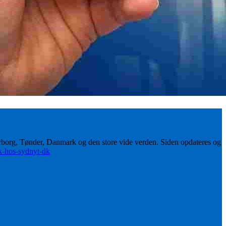
erborg, Tønder, Danmark og den store vide verden. Siden opdateres og
ik-hos-sydnyt-dk