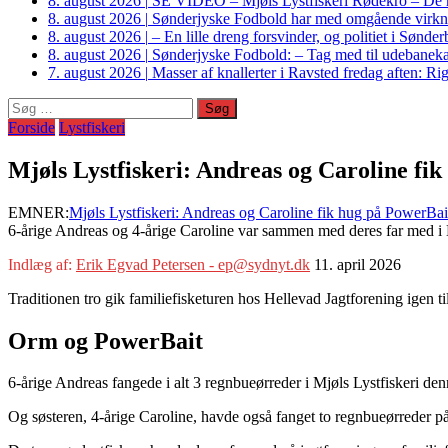
8. august 2026
|
SE VIDEO – Mjøls Lystfiskeri Rødekro – De hu
8. august 2026
|
Sønderjyske Fodbold har med omgående virkni
8. august 2026
|
– En lille dreng forsvinder, og politiet i Sønd
8. august 2026
|
Sønderjyske Fodbold: – Tag med til udebanek
7. august 2026
|
Masser af knallerter i Ravsted fredag aften: 
Søg
efter:
Forside
Lystfiskeri
Mjøls Lystfiskeri: Andreas og Caroline fi
EMNER:
Mjøls Lystfiskeri: Andreas og Caroline fik hug på PowerBai
6-årige Andreas og 4-årige Caroline var sammen med deres far med i
Indlæg af:
Erik Egvad Petersen - ep@sydnyt.dk
11. april 2026
Traditionen tro gik familiefisketuren hos Hellevad Jagtforening igen ti
Orm og PowerBait
6-årige Andreas fangede i alt 3 regnbueørreder i Mjøls Lystfiskeri 
Og søsteren, 4-årige Caroline, havde også fanget to regnbueørreder p