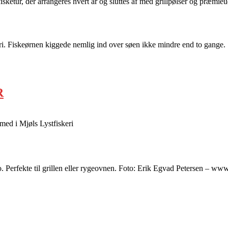
isketur, der arrangeres hvert år og sluttes af med grillpølser og præmie
eri. Fiskeørnen kiggede nemlig ind over søen ikke mindre end to gange.
R
med i Mjøls Lystfiskeri
o. Perfekte til grillen eller rygeovnen. Foto: Erik Egvad Petersen – ww