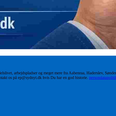
delslivet, arbejdspladser og meget mere fra Aabenraa, Haderslev, Sønd
ontakt os på ep@sydnyt.dk hvis Du har en god historie.
persondatapolit