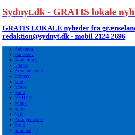
Sydnyt.dk - GRATIS lokale nyh
GRATIS LOKALE nyheder fra grænselandet,
redaktion@sydnyt.dk - mobil 2124 2696
Aabenraa
Haderslev
Sønderborg
Tønder
Arrangementer
Erhverv
Mad
Motor
Natur
NYHED
Politik
Sport
Vejr
Arrangementer
Bolig
Sundhed